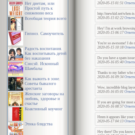
2020-05-15 01:51
Ответи
Нет диетам, или
Простой путь к
снижению веса
http://mewkid.net/when-is
2020-05-15 02:22
Ответи
Всеобщая теория всего
Hey! I'm at work browsing
2020-05-15 06:17
Ответи
Гипноз. Самоучитель
You're so awesome! I do not
2020-05-15 10:18
Ответи
Радость воспитания.
Как воспитывать детей
Do you have a spam issue o
без наказания
2020-05-16 05:40
Ответи
Сэнсэй. Исконный
Шамбалы
Thanks to my father who st
2020-05-16 09:34
Ответи
Как выжить в зоне.
Советы бывалого
Wow, incredible blog layou
арестанта
2020-05-16 05:01
Ответи
Женские заговоры на
любовь, здоровье и
If you are going for most e
счастье
2020-05-16 08:57
Ответи
Коактивный коучинг
Hmm it appears like your si
2020-05-17 04:13
Ответи
Этика блядства
Hey there! Do you know if