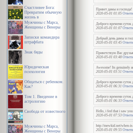
Счастливее Бога:
Привет дамы и господа! 
Превратим обычную
2020-05-01 01:05
Ответи
жизнь в
необыкновенное
Мужчины с Марса,
Доброго времени суток д
приключение
Женщины с Венеры
2020-05-01 01:07
Ответи
Записки командира
Добрый день дамы и госп
штрафбата
2020-05-01 03:45
Ответи
Знак бяды
Приветствую Вас друзья!
2020-05-01 03:48
Ответи
Юридическая
Awesome! Its genuinely ama
психология
2020-05-01 03:51
Ответи
Общаться с ребенком.
Доброго времени суток д
2020-05-01 06:31
Ответи
Как?
Том 1. Введение в
Доброго времени суток д
2020-05-01 06:33
Ответи
астрологию
Hello, i feel that i saw yo
Свобода от известного
2020-05-01 07:53
Ответи
http://mewkid.net/when-is
Мужчины с Марса,
2020-05-01 09:55
Ответи
Женщины с Венеры