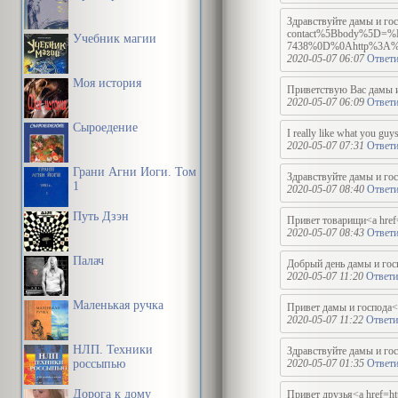
Здравствуйте дамы и госп
contact%5Bbody%5
Учебник магии
7438%0D%0Ahttp%3A%2
2020-05-07 06:07
Ответи
Моя история
Приветствую Вас дамы и г
2020-05-07 06:09
Ответи
Сыроедение
I really like what you guy
2020-05-07 07:31
Ответи
Грани Агни Йоги. Том
Здравствуйте дамы и госп
1
2020-05-07 08:40
Ответи
Путь Дзэн
Привет товарищи<a href=h
2020-05-07 08:43
Ответи
Палач
Добрый день дамы 
2020-05-07 11:20
Ответи
Маленькая ручка
Привет дамы и господа<a 
2020-05-07 11:22
Ответи
НЛП. Техники
Здравствуйте дамы и госп
россыпью
2020-05-07 01:35
Ответи
Дорога к дому
Привет друзья<a href=htt