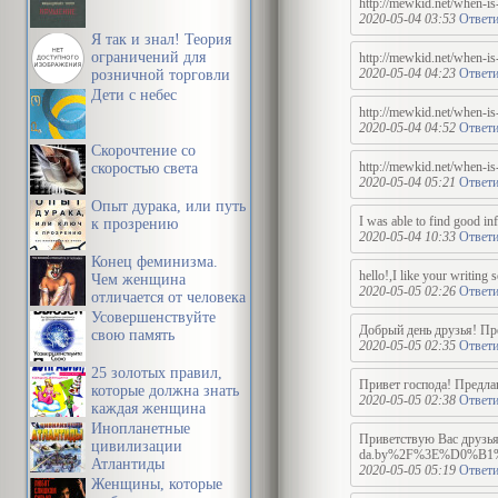
http://mewkid.net/when-is
2020-05-04 03:53
Ответи
Я так и знал! Теория
ограничений для
http://mewkid.net/when-is-
2020-05-04 04:23
Ответи
розничной торговли
Дети с небес
http://mewkid.net/when-is
2020-05-04 04:52
Ответи
Скорочтение со
http://mewkid.net/when-is
скоростью света
2020-05-04 05:21
Ответи
Опыт дурака, или путь
I was able to find good inf
к прозрению
2020-05-04 10:33
Ответи
Конец феминизма.
hello!,I like your writing
Чем женщина
2020-05-05 02:26
Ответи
отличается от человека
Усовершенствуйте
Добрый день друзья! Пре
свою память
2020-05-05 02:35
Ответи
25 золотых правил,
Привет господа! Предлаг
которые должна знать
2020-05-05 02:38
Ответи
каждая женщина
Инопланетные
Приветствую Вас д
цивилизации
da.by%2F%3E%D0%
Атлантиды
2020-05-05 05:19
Ответи
Женщины, которые