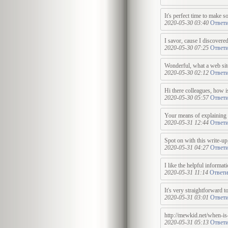
It's perfect time to make s
2020-05-30 03:40
Ответи
I savor, cause I discovere
2020-05-30 07:25
Ответи
Wonderful, what a web site 
2020-05-30 02:12
Ответи
Hi there colleagues, how is
2020-05-30 05:57
Ответи
Your means of explaining th
2020-05-31 12:44
Ответи
Spot on with this write-up,
2020-05-31 04:27
Ответи
I like the helpful informa
2020-05-31 11:14
Ответи
It's very straightforward t
2020-05-31 03:01
Ответи
http://mewkid.net/when-is
2020-05-31 05:13
Ответи