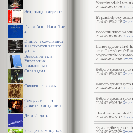
Yesterday, while I was at 
2020-05-06 12:28
Ответи
Эго, голод и агрессия
It's genuinely very complic
2020-05-06 07:10
Ответи
Грани Агни Йоги. Том
2
Wonderful article! We will
2020-05-06 10:45
Ответи
Гипноз и самогипноз.
100 секретов вашего
Привет друзья<a href=htt
успеха
error=The+value+
project-umerla-solistk
Выходы из тела.
2020-05-06 02:00
Ответи
Управление
реальностью
Доброго времени суток го
Сила ведьм
2020-05-06 02:03
Ответи
Доброго времени суток го
Священная кровь
2020-05-06 04:47
Ответи
Доброго времени суток го
Самоучитель по
2020-05-06 04:50
Ответи
развитию интуиции
This design is incredible!
Дети Индиго
2020-05-06 05:32
Ответи
Здравствуйте друзья<a hr
7 вещей, о которых он
2020-05-06 07:29
Ответи