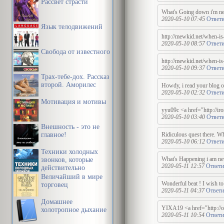
Рассвет страсти
What's Going down i'm new t
2020-05-10 07:45
Ответи
Язык телодвижений
http://mewkid.net/when-is
2020-05-10 08:57
Ответи
Свобода от известного
http://mewkid.net/when-is
2020-05-10 09:37
Ответи
Трах-тебе-дох. Рассказ
второй. Аморилес
Howdy, i read your blog oc
2020-05-10 02:32
Ответи
Мотивация и мотивы
yyu09c <a href="http://iro
2020-05-10 03:40
Ответи
Внешность - это не
главное!
Ridiculous quest there. W
2020-05-10 06:12
Ответи
Техники холодных
What's Happening i am new 
звонков, которые
2020-05-11 12:57
Ответи
действительно
работают
Величайший в мире
Wonderful beat ! I wish to
торговец
2020-05-11 04:37
Ответи
Домашнее
YIXA19 <a href="http://of
холотропное дыхание
2020-05-11 10:54
Ответи