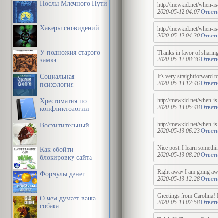
Послы Млечного Пути
http://mewkid.net/when-is
2020-05-12 04:07
Ответи
Хакеры сновидений
http://mewkid.net/when-is
2020-05-12 04:30
Ответи
У подножия старого
Thanks in favor of sharing 
2020-05-12 08:36
Ответи
замка
Социальная
It's very straightforward t
2020-05-13 12:46
Ответи
психология
http://mewkid.net/when-is
Хрестоматия по
2020-05-13 05:48
Ответи
конфликтологии
http://mewkid.net/when-is
Восхитительный
2020-05-13 06:23
Ответи
Nice post. I learn somethin
Как обойти
2020-05-13 08:20
Ответи
блокировку сайта
Right away I am going awa
Формулы денег
2020-05-13 12:28
Ответи
Greetings from Carolina! I
О чем думает ваша
2020-05-13 07:58
Ответи
собака