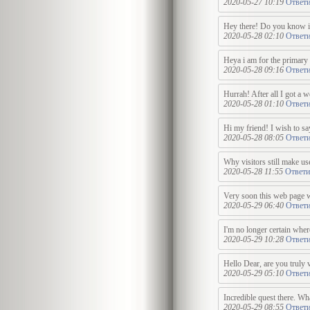
2020-05-27 10:19
Ответи
Hey there! Do you know if
2020-05-28 02:10
Ответи
Heya i am for the primary 
2020-05-28 09:16
Ответи
Hurrah! After all I got a 
2020-05-28 01:10
Ответи
Hi my friend! I wish to say
2020-05-28 08:05
Ответи
Why visitors still make us
2020-05-28 11:55
Ответи
Very soon this web page wi
2020-05-29 06:40
Ответи
I'm no longer certain wher
2020-05-29 10:28
Ответи
Hello Dear, are you truly 
2020-05-29 05:10
Ответи
Incredible quest there. Wh
2020-05-29 08:55
Ответи