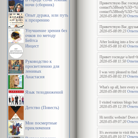
Приветствую Вас господа
ночи (сборник)
contact%5Bbody%5
contact%5Bbody%5
Опыт дурака, или путь
2020-05-08 09:20
Ответи
к прозрению
Приветствую Вас друзья<a
Улучшение зрения без
2020-05-08 09:23
Ответи
очков по методу
Бейтса
After looking into a few o
Инцест
2020-05-08 10:43
Ответи
Привет господа<a h
Руководство к
2020-05-08 11:50
Ответи
просветлению для
ленивых
I was very pleased to find 
2020-05-08 02:19
Ответи
Анастасия
What's up all, here every on
2020-05-08 09:01
Ответи
Язык телодвижений
I visited various blogs but
2020-05-09 12:39
Ответи
Детство (Повесть)
Hi terrific website! Does 
2020-05-09 07:20
Ответи
Мои посмертные
приключения
It's awesome to visit this 
2020-05-09 10:57
Ответи