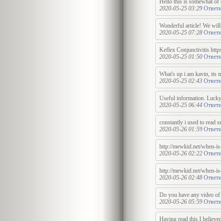
Hello this is somewhat of
2020-05-25 03:29
Ответи
Wonderful article! We will 
2020-05-25 07:28
Ответи
Keflex Conjunctivitis http
2020-05-25 01:50
Ответи
What's up i am kavin, its 
2020-05-25 02:43
Ответи
Useful information. Lucky 
2020-05-25 06:44
Ответи
constantly i used to read s
2020-05-26 01:59
Ответи
http://mewkid.net/when-is
2020-05-26 02:22
Ответи
http://mewkid.net/when-is
2020-05-26 02:48
Ответи
Do you have any video of t
2020-05-26 05:59
Ответи
Having read this I believe