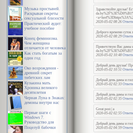
Музыка простыней.
Здравствуйте друз
Раскрывая секреты
da.by%2F%3E%D0%
<a+href%3Dhttps
сексуальной близости
2020-05-02 08:26
Ответи
в браке
Практический аудит:
учебное пособие
Доброго времени суток г
2020-05-02 08:29
Ответи
Конец феминизма.
Чем женщина
Приветствую Вас д
отличается от человека
da.by%2F%3E%D0%
Как стать богатым за
2020-05-02 10:48
Ответи
один год
Добрый день друзья! Пре
Око возрождения -
2020-05-02 10:51
Ответи
древний секрет
тибетских лам
Добрый день дамы и гос
Кузькина мать.
2020-05-02 02:33
Ответи
Хроника великого
десятилетия
Добрый день дамы и гос
Черная Луна в Знаках:
2020-05-02 02:35
Ответи
демоны внутри нас
Great post.| а
Первые шаги с
2020-05-02 02:55
Ответи
Windows 7.
Руководство для
Добрый день дамы и гос
начинающих
Поцелуй бабочки
2020-05-02 04:59
Ответи