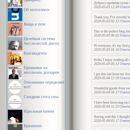
Доброго времени суток 
2020-05-03 12:49
Ответи
Об интеллекте
Thank you, I've recently b
2020-05-03 02:12
Ответи
Вещи в теле
This is the perfect blog f
2020-05-03 06:02
Ответи
Целебная система
бесслизистой диеты
Hi everyone, it's my first 
2020-05-03 01:16
Ответи
Бхагавадгита
Hello, I enjoy reading all 
2020-05-03 05:12
Ответи
Привычки на
миллионы долларов
I got this site from my fri
2020-05-04 12:29
Ответи
Отношение определяет
всё!
Wonderful goods from you, 
2020-05-04 04:17
Ответи
Синдром стога сена
I have been browsing on-li
2020-05-04 11:25
Ответи
Идеальная химия
Having read this I thought 
2020-05-04 03:17
Ответи
Крушение