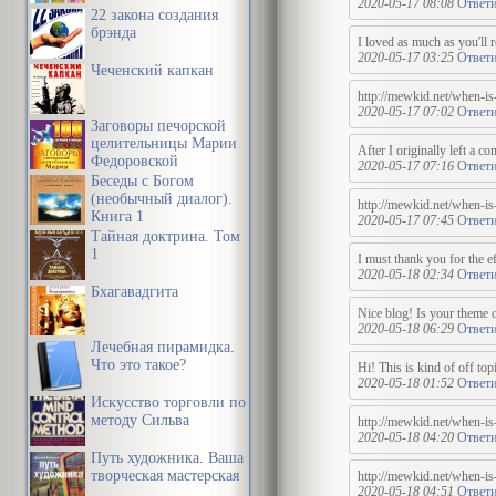
2020-05-17 08:08
Ответи
22 закона создания
брэнда
I loved as much as you'll 
2020-05-17 03:25
Ответи
Чеченский капкан
http://mewkid.net/when-is
2020-05-17 07:02
Ответи
Заговоры печорской
целительницы Марии
After I originally left a
Федоровской
2020-05-17 07:16
Ответи
Беседы с Богом
(необычный диалог).
http://mewkid.net/when-is
Книга 1
2020-05-17 07:45
Ответи
Тайная доктрина. Том
1
I must thank you for the ef
2020-05-18 02:34
Ответи
Бхагавадгита
Nice blog! Is your theme 
2020-05-18 06:29
Ответи
Лечебная пирамидка.
Что это такое?
Hi! This is kind of off to
2020-05-18 01:52
Ответи
Искусство торговли по
методу Сильва
http://mewkid.net/when-is
2020-05-18 04:20
Ответи
Путь художника. Ваша
творческая мастерская
http://mewkid.net/when-is
2020-05-18 04:51
Ответи