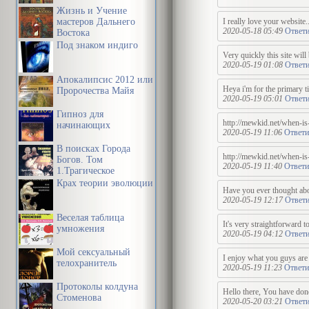
Жизнь и Учение
мастеров Дальнего
I really love your website
2020-05-18 05:49
Ответи
Востока
Под знаком индиго
Very quickly this site will
2020-05-19 01:08
Ответи
Апокалипсис 2012 или
Heya i'm for the primary ti
Пророчества Майя
2020-05-19 05:01
Ответи
Гипноз для
http://mewkid.net/when-is
начинающих
2020-05-19 11:06
Ответи
В поисках Города
http://mewkid.net/when-is
Богов. Том
2020-05-19 11:40
Ответи
1.Трагическое
послание древних.
Крах теории эволюции
Have you ever thought abou
2020-05-19 12:17
Ответи
Веселая таблица
It's very straightforward 
умножения
2020-05-19 04:12
Ответи
Мой сексуальный
I enjoy what you guys are
телохранитель
2020-05-19 11:23
Ответи
Протоколы колдуна
Hello there, You have done 
Стоменова
2020-05-20 03:21
Ответи