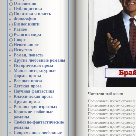
Отношения
+
Публицистика
Политика и власть
+
Философия
Бизнес книги
+
Разное
Религии мира
+
Спорт
+
Непознанное
+
Искуство
+
Роман, повесть
Другие любовные романы
Историческая проза
Малые литературные
формы прозы
Военная проза
Детская проза
Научная фантастика
Читатели этой книги
Классическая проза
Пользователь
прочел страницу
Другая проза
Пользователь
прочел страницу
Романы для взрослых
Пользователь
прочел страницу
Короткие любовные
Пользователь
прочел страницу
романы
Пользователь
прочел страницу
Любовно-фантастические
Пользователь
прочел страницу
Пользователь
прочел страницу
романы
Пользователь
прочел страницу
Современные любовные
Пользователь
прочел страницу