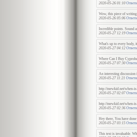
2020-05-26 01:10
Ответи
Wow, this piece of writing 
2020-05-26 05:06
Ответи
Incredible points. Sound a
2020-05-27 12:19
Ответи
What's up to every body, it
2020-05-27 04:12
Ответи
Where Can I Buy Cyprohept
2020-05-27 07:30
Ответи
An interesting discussion 
2020-05-27 11:21
Ответи
http://mewkid.net/when-is
2020-05-27 02:07
Ответи
http://mewkid.net/when-is
2020-05-27 02:36
Ответи
Hey there, You have done a 
2020-05-27 03:15
Ответи
This text is invaluable. Wh