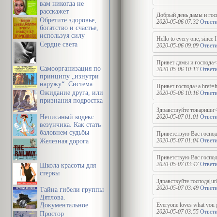
вам никогда не
расскажет
Добрый день дамы 
Обретите здоровье,
2020-05-06 07:32
Ответи
богатство и счастье,
используя силу
Hello to every one, since I
подсознания
Сердце света
2020-05-06 09:09
Ответи
Привет дамы и господа<a 
Самоорганизация по
2020-05-06 10:13
Ответи
принципу „изнутри
наружу“. Система
Привет господа<a href=ht
эффективной
Ожидание друга, или
2020-05-06 10:16
Ответи
организации
признания подростка
пространства,
Здравствуйте товарищи<a 
предметной среды,
Неписаный кодекс
2020-05-07 01:01
Ответи
информации и
везунчика. Как стать
времени
баловнем судьбы
Приветствую Вас господа
2020-05-07 01:04
Ответи
Железная дорога
Приветствую Вас господа<
2020-05-07 03:47
Ответи
Школа красоты для
стервы
Здравствуйте господа[url
2020-05-07 03:49
Ответи
Тайна гибели группы
Дятлова.
Документальное
Everyone loves what you g
2020-05-07 03:55
Ответи
расследование
Простор