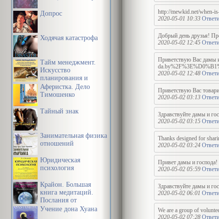
http://mewkid.net/when-is
Допрос
2020-05-01 10:33
Ответи
Добрый день друзья! Пре
Ходячая катастрофа
2020-05-02 12:45
Ответи
Приветствую Вас да
Тайм менеджмент.
da.by%2F%3E%D0%
Искусство
2020-05-02 12:48
Ответи
планирования и
управления своим
Аферистка. Дело
Приветствую Вас товарищи
временем и своей
Тимошенко
2020-05-02 03:13
Ответи
жизнью
Тайный знак
Здравствуйте дамы и гос
2020-05-02 03:15
Ответи
Занимательная физика
Thanks designed for sharin
отношений
2020-05-02 03:24
Ответи
Юридическая
Привет дамы и господа! 
психология
2020-05-02 05:59
Ответи
Крайон. Большая
Здравствуйте дамы и гос
книга медитаций.
2020-05-02 06:01
Ответи
Послания от
Источника
Учение дона Хуана
We are a group of voluntee
2020-05-02 07:28
Ответи