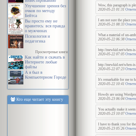
инвестированию
Wow, this paragraph is ple
Улучшение зрения без
2020-05-21 01:31
Ответи
очков по методу
Бейтса
I am not sure the place yo
Вы просто ему не
2020-05-21 08:33
Ответи
нравитесь: вся правда
о мужчинах
What a material of un-amb
Психология и
2020-05-22 06:38
Ответи
педагогика
http://mewkid.net/when-is
Просмотреные книги
2020-05-22 07:05
Ответи
Как найти и скачать в
Интернете любые
http://mewkid.net/when-is
файлы
2020-05-22 07:23
Ответи
А я был в
Компьютерном Городе
It's remarkable for me to 
2020-05-22 10:41
Ответи
Howdy are using Wordpress
2020-05-23 06:04
Ответи
Кто еще читает эту книгу
You actually make it seem s
2020-05-23 10:07
Ответи
I have to thank you for the
2020-05-23 05:26
Ответи