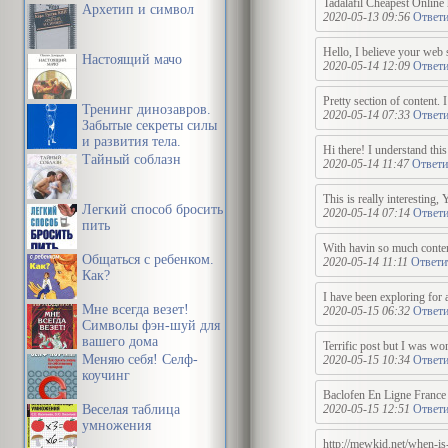
Tadalafil Cheapest Online 
Архетип и символ
2020-05-13 09:56
Ответи
Hello, I believe your web 
Настоящий мачо
2020-05-14 12:09
Ответи
Pretty section of content.
Тренинг динозавров.
2020-05-14 07:33
Ответи
Забытые секреты силы
и развития тела.
Hi there! I understand thi
Тайный соблазн
2020-05-14 11:47
Ответи
This is really interesting,
Легкий способ бросить
2020-05-14 07:14
Ответи
пить
With havin so much content
Общаться с ребенком.
2020-05-14 11:11
Ответи
Как?
I have been exploring for a
Мне всегда везет!
2020-05-15 06:32
Ответи
Символы фэн-шуй для
вашего дома
Terrific post but I was won
Меняю себя! Селф-
2020-05-15 10:34
Ответи
коучинг
Baclofen En Ligne France h
Веселая таблица
2020-05-15 12:51
Ответи
умножения
http://mewkid.net/when-is