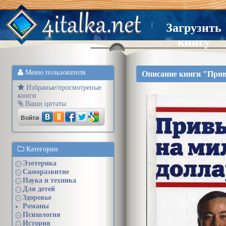
|
Загрузить
книгу
Меню пользователя
Описание книги "При
Избраные/просмотреные
книги
Ваши цитаты
Войти
Категории
Эзотерика
+
Саморазвитие
+
Наука и техника
+
Для детей
+
Здоровье
+
Романы
Психология
+
История
+