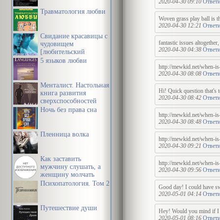
2020-04-30 09:10
Ответи
Травматология любви
Woven grass play ball is 
2020-04-30 12:21
Ответи
Свидание красавицы с
fantastic issues altogethe
чудовищем
2020-04-30 04:38
Ответи
[любительский
перевод]
5 языков любви
http://mewkid.net/when-is
2020-04-30 08:08
Ответи
Менталист. Настольная
Hi! Quick question that's 
книга развития
2020-04-30 08:42
Ответи
сверхспособностей
сознания
Ночь без права сна
http://mewkid.net/when-is
2020-04-30 08:48
Ответи
Пленница волка
http://mewkid.net/when-is
2020-04-30 09:21
Ответи
Как заставить
http://mewkid.net/when-is
мужчину слушать, а
2020-04-30 09:56
Ответи
женщину молчать
Психопатология. Том 2
Good day! I could have swo
2020-05-01 04:14
Ответи
Путешествие души
Hey! Would you mind if I s
2020-05-01 08:16
Ответи