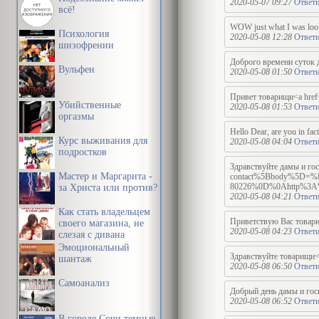
2020-05-07 09:27
Ответи
всё!
WOW just what I was look
Психология
2020-05-08 12:28
Ответи
шизофрении
Доброго времени суток д
Вульфен
2020-05-08 01:50
Ответи
Привет товарищи<a href=h
Убийственные
2020-05-08 01:53
Ответи
оргазмы
Hello Dear, are you in fact
Курс выживания для
2020-05-08 04:04
Ответи
подростков
Здравствуйте дамы и госп
Мастер и Маргарита -
contact%5Bbody%5
80226%0D%0Ahttp%3A%2F
за Христа или против?
2020-05-08 04:21
Ответи
Как стать владельцем
Приветствую Вас товарищ
своего магазина, не
2020-05-08 04:23
Ответи
слезая с дивана
Эмоциональный
Здравствуйте товарищи<
шантаж
2020-05-08 06:50
Ответи
Самоанализ
Добрый день дамы и госпо
2020-05-08 06:52
Ответи
В городе Сочи темные