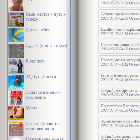
2020-05-07 01:38
Ответи
Язык жестов - путь к
Доброго времени суток д
2020-05-07 02:09
Ответи
успеху
Excellent way of explaining
Дети с небес
2020-05-07 02:14
Ответи
Привет товарищи<a href=
Судьба (книга вторая)
2020-05-07 04:09
Ответи
Привет дамы и господа[ur
Я вас жду
2020-05-07 04:12
Ответи
fantastic issues altogeth
02_Путь Иисуса
2020-05-07 05:46
Ответи
Добрый день друзья<a hre
Сила позитивного
2020-05-07 06:35
Ответи
мышления
Приветствую Вас господа[
Мечта
2020-05-07 06:38
Ответи
Здравствуйте господа[url
Секрет абсолютно
2020-05-07 09:25
Ответи
женственности
Добрый день дамы и госпо
Подсознание может