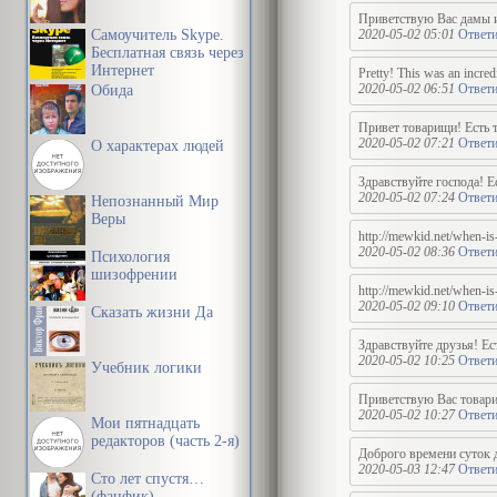
Приветствую Вас дамы и
Самоучитель Skype.
2020-05-02 05:01
Ответи
Бесплатная связь через
Интернет
Pretty! This was an incred
2020-05-02 06:51
Ответи
Обида
Привет товарищи! Есть 
2020-05-02 07:21
Ответи
О характерах людей
Здравствуйте господа! 
2020-05-02 07:24
Ответи
Непознанный Мир
Веры
http://mewkid.net/when-is
2020-05-02 08:36
Ответи
Психология
шизофрении
http://mewkid.net/when-is
2020-05-02 09:10
Ответи
Сказать жизни Да
Здравствуйте друзья! Е
2020-05-02 10:25
Ответи
Учебник логики
Приветствую Вас товари
2020-05-02 10:27
Ответи
Мои пятнадцать
редакторов (часть 2-я)
Доброго времени суток 
2020-05-03 12:47
Ответи
Сто лет спустя…
(фанфик)