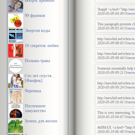
Вопрос времени
5bajq8 <a href="http://en
2020-05-09 04:49
Ответи
99 франков
This paragraph presents cl
2020-05-09 05:43
Ответи
Энергия воды
http://mewkid.net/when-is
2020-05-09 08:03
Ответи
10 секретов любви
http://mewkid.net/when-is
2020-05-09 08:44
Ответи
Полынь-трава
Someone essentially help to
2020-05-09 09:21
Ответи
Сто лет спустя…
[Фанфик]
http://mewkid.net/when-is
2020-05-09 09:24
Ответи
Черемша
http://mewkid.net/when-is-
2020-05-09 10:41
Ответи
Поспешное
замужество
This is very interesting, 
2020-05-10 04:07
Ответи
Зелень для жизни
4k8MAX <a href="http://ub
2020-05-10 06:40
Ответи