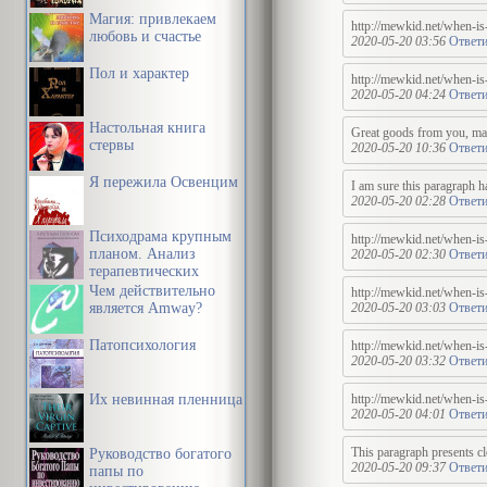
Магия: привлекаем
http://mewkid.net/when-is
любовь и счастье
2020-05-20 03:56
Ответи
Пол и характер
http://mewkid.net/when-is
2020-05-20 04:24
Ответи
Настольная книга
Great goods from you, man. 
стервы
2020-05-20 10:36
Ответи
Я пережила Освенцим
I am sure this paragraph ha
2020-05-20 02:28
Ответи
Психодрама крупным
http://mewkid.net/when-is
планом. Анализ
2020-05-20 02:30
Ответи
терапевтических
механизмов
Чем действительно
http://mewkid.net/when-is
является Amway?
2020-05-20 03:03
Ответи
Патопсихология
http://mewkid.net/when-is-
2020-05-20 03:32
Ответи
Их невинная пленница
http://mewkid.net/when-is
2020-05-20 04:01
Ответи
This paragraph presents cl
Руководство богатого
2020-05-20 09:37
Ответи
папы по