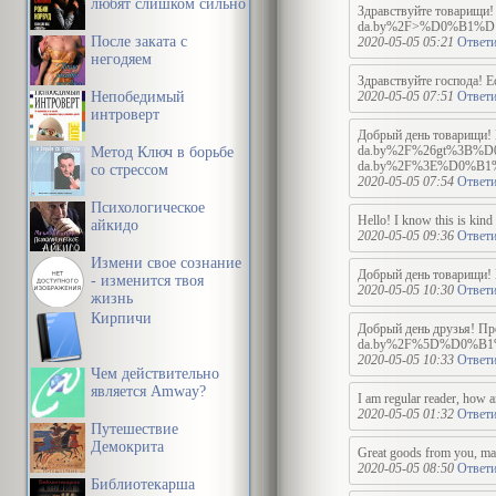
любят слишком сильно
Здравствуйте това
da.by%2F>%D0%B1%
После заката с
2020-05-05 05:21
Ответи
негодяем
Здравствуйте господа! Е
Непобедимый
2020-05-05 07:51
Ответи
интроверт
Добрый день товари
da.by%2F%26gt%3B
Метод Ключ в борьбе
da.by%2F%3E%D0%
со стрессом
2020-05-05 07:54
Ответи
Психологическое
Hello! I know this is kind
айкидо
2020-05-05 09:36
Ответи
Измени свое сознание
Добрый день товарищи! Е
- изменится твоя
2020-05-05 10:30
Ответи
жизнь
Кирпичи
Добрый день друзь
da.by%2F%5D%D0%B
2020-05-05 10:33
Ответи
Чем действительно
является Amway?
I am regular reader, how a
2020-05-05 01:32
Ответи
Путешествие
Демокрита
Great goods from you, man. 
2020-05-05 08:50
Ответи
Библиотекарша