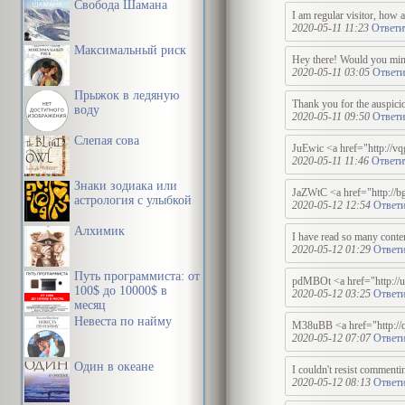
Свобода Шамана
I am regular visitor, how a
2020-05-11 11:23
Ответи
Максимальный риск
Hey there! Would you mind 
2020-05-11 03:05
Ответи
Прыжок в ледяную
Thank you for the auspici
воду
2020-05-11 09:50
Ответи
Слепая сова
JuEwic <a href="http://vq
2020-05-11 11:46
Ответи
Знаки зодиака или
JaZWtC <a href="http://bg
астрология с улыбкой
2020-05-12 12:54
Ответи
Алхимик
I have read so many content
2020-05-12 01:29
Ответи
Путь программиста: от
pdMBOt <a href="http://ug
100$ до 10000$ в
2020-05-12 03:25
Ответи
месяц
Невеста по найму
M38uBB <a href="http://q
2020-05-12 07:07
Ответи
Один в океане
I couldn't resist commentin
2020-05-12 08:13
Ответи