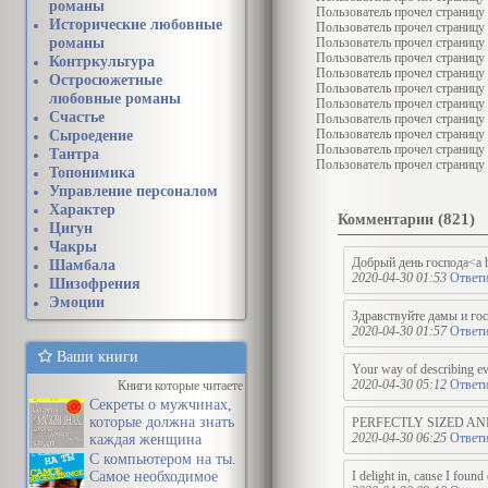
романы
Пользователь
прочел страницу
Исторические любовные
Пользователь
прочел страницу
романы
Пользователь
прочел страницу
Пользователь
прочел страницу
Контркультура
Пользователь
прочел страницу
Остросюжетные
Пользователь
прочел страницу
любовные романы
Пользователь
прочел страницу
Счастье
Пользователь
прочел страницу
Пользователь
прочел страницу
Сыроедение
Пользователь
прочел страницу
Тантра
Пользователь
прочел страницу
Топонимика
Управление персоналом
Характер
Комментарии
(821)
Цигун
Чакры
Добрый день господа<a 
Шамбала
2020-04-30 01:53
Ответи
Шизофрения
Эмоции
Здравствуйте дамы и го
2020-04-30 01:57
Ответи
Ваши книги
Your way of describing ever
2020-04-30 05:12
Ответи
Книги которые читаете
Секреты о мужчинах,
которые должна знать
PERFECTLY SIZED AND COMFO
2020-04-30 06:25
Ответи
каждая женщина
С компьютером на ты.
Самое необходимое
I delight in, cause I foun