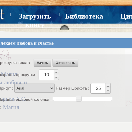
|
|
|
Загрузить
Библиотека
Ци
книгу
лекаем любовь и счастье
рокрутка текста :
Начать
Остановить
:
Магия:
корость прокрутки :
м любовь и
рифт :
Размер шрифта :
лашов А.С.
ирина текстовой колонки :
 :
Магия