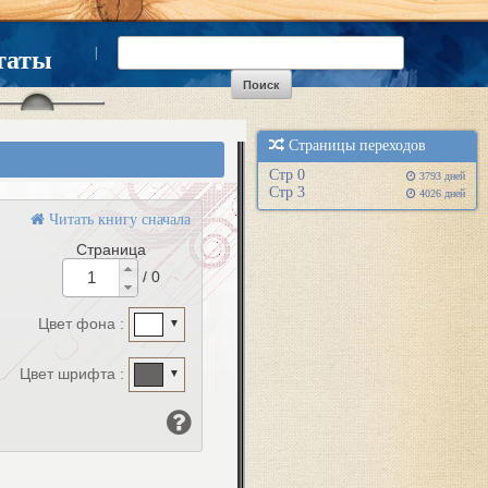
|
таты
Страницы переходов
Cтр 0
3793 дней
Cтр 3
4026 дней
Читать книгу сначала
Страница
/ 0
Цвет фона :
▼
Цвет шрифта :
▼