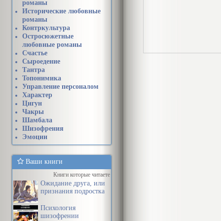
романы
Исторические любовные
романы
Контркультура
Остросюжетные
любовные романы
Счастье
Сыроедение
Тантра
Топонимика
Управление персоналом
Характер
Цигун
Чакры
Шамбала
Шизофрения
Эмоции
Ваши книги
Книги которые читаете
Ожидание друга, или
признания подростка
Психология
шизофрении