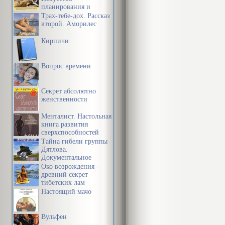
планирования и
управления своим
Трах-тебе-дох. Рассказ
временем и своей
второй. Аморилес
жизнью
Кирпичи
Вопрос времени
Секрет абсолютно
женственности
Менталист. Настольная
книга развития
сверхспособностей
сознания
Тайна гибели группы
Дятлова.
Документальное
расследование
Око возрождения -
древний секрет
тибетских лам
Настоящий мачо
Вульфен