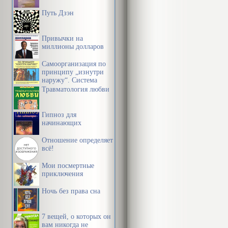
Путь Дзэн
Привычки на
миллионы долларов
Самоорганизация по
принципу „изнутри
наружу“. Система
эффективной
Травматология любви
организации
пространства,
предметной среды,
Гипноз для
информации и
начинающих
времени
Отношение определяет
всё!
Мои посмертные
приключения
Ночь без права сна
7 вещей, о которых он
вам никогда не