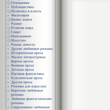
Отношения
+
Публицистика
Политика и власть
+
Философия
Бизнес книги
+
Разное
Религии мира
+
Спорт
+
Непознанное
+
Искуство
+
Роман, повесть
Другие любовные романы
Историческая проза
Малые литературные
формы прозы
Военная проза
Детская проза
Научная фантастика
Классическая проза
Другая проза
Романы для взрослых
Короткие любовные
романы
Любовно-фантастические
романы
Современные любовные