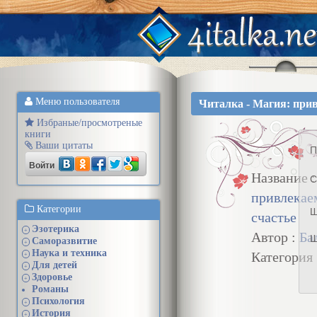
Меню пользователя
Читалка - Магия: прив
Избраные/просмотреные
книги
Ваши цитаты
П
Войти
Название 
С
привлекае
Категории
Ш
счастье
Эзотерика
+
Автор :
Ба
Ш
Саморазвитие
+
Наука и техника
Категория
+
Для детей
+
Здоровье
+
Романы
Психология
+
История
+