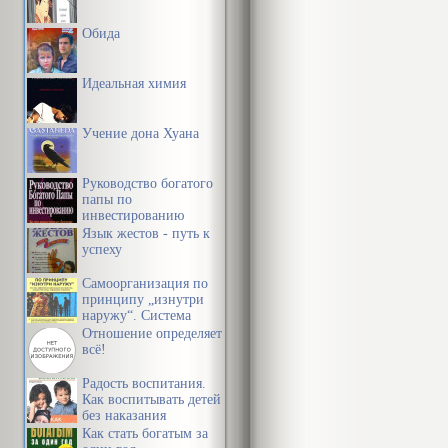
Обида
Идеальная химия
Учение дона Хуана
Руководство богатого
папы по
инвестированию
Язык жестов - путь к
успеху
Самоорганизация по
принципу „изнутри
наружу“. Система
эффективной
Отношение определяет
организации
всё!
пространства,
предметной среды,
Радость воспитания.
информации и
Как воспитывать детей
времени
без наказания
Как стать богатым за