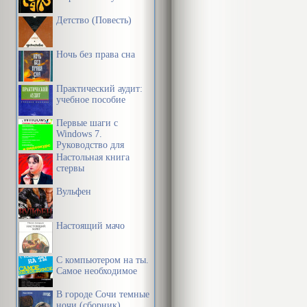
Детство (Повесть)
Ночь без права сна
Практический аудит:
учебное пособие
Первые шаги с
Windows 7.
Руководство для
начинающих
Настольная книга
стервы
Вульфен
Настоящий мачо
С компьютером на ты.
Самое необходимое
В городе Сочи темные
ночи (сборник)