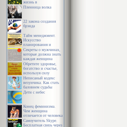
жизнь в
необыкновенное
Пленница волка
приключение
22 закона создания
брэнда
Тайм менеджмент.
Искусство
планирования и
управления своим
Секреты о мужчинах,
временем и своей
которые должна знать
жизнью
каждая женщина
Обретите здоровье,
богатство и счастье,
используя силу
подсознания
Неписаный кодекс
везунчика. Как стать
баловнем судьбы
Дети с небес
Конец феминизма.
Чем женщина
отличается от человека
Самоучитель Skype.
Бесплатная связь через