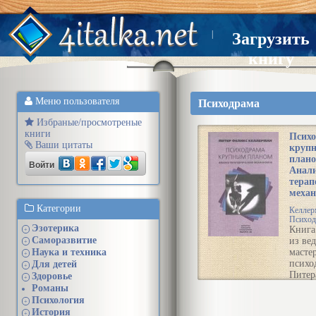
|
Загрузить
книгу
Меню пользователя
Психодрама
Избраные/просмотреные
книги
Псих
Ваши цитаты
круп
плано
Войти
Анал
терап
меха
Категории
Келлер
Психод
Эзотерика
Книга
+
Саморазвитие
из ве
+
Наука и техника
масте
+
психо
Для детей
+
Питер
Здоровье
+
Келле
Романы
предс
Психология
+
собой
История
+