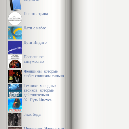
Полынь-трава
Дети с небес
Дети Индиго
Поспешное
замужество
Женщины, которые
любят слишком сильно
Техники холодных
звонков, которые
действительно
работают
02_Путь Иисуса
Знак бяды
Менталист. Настольная