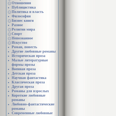
систе
Отношения
+
взгля
Публицистика
из са
Политика и власть
+
вдохн
Философия
и заг
Бизнес книги
+
метод
Разное
совре
Религии мира
психо
+
Спорт
Подр
+
Непознанное
анали
+
Искуство
психо
+
Роман, повесть
техни
теоре
Другие любовные романы
прозр
Историческая проза
ужива
Малые литературные
здесь 
формы прозы
весел
Военная проза
Детская проза
Чита
Научная фантастика
Псих
Классическая проза
кру
Другая проза
план
Романы для взрослых
тера
Короткие любовные
меха
романы
Любовно-фантастические
романы
Современные любовные