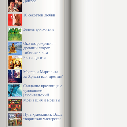
Допрос
10 секретов любви
Зелень для жизни
Око возрождения -
древний секрет
тибетских лам
Бхагавадгита
Мастер и Маргарита -
за Христа или против?
Свидание красавицы с
чудовищем
[любительский
перевод]
Мотивация и мотивы
Путь художника. Ваша
творческая мастерская