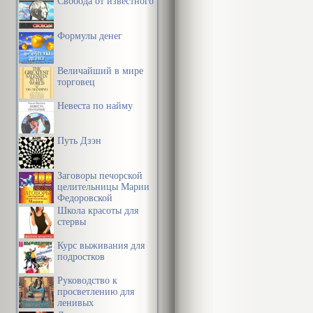
Свобода от известного
Формулы денег
Величайший в мире
торговец
Невеста по найму
Путь Дзэн
Заговоры печорской
целительницы Марии
Федоровской
Школа красоты для
стервы
Курс выживания для
подростков
Руководство к
просветлению для
ленивых