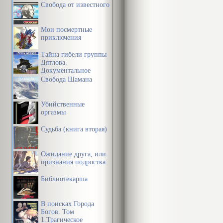
Свобода от известного
Мои посмертные
приключения
Тайна гибели группы
Дятлова.
Документальное
расследование
Свобода Шамана
Убийственные
оргазмы
Судьба (книга вторая)
Ожидание друга, или
признания подростка
Библиотекарша
В поисках Города
Богов. Том
1.Трагическое