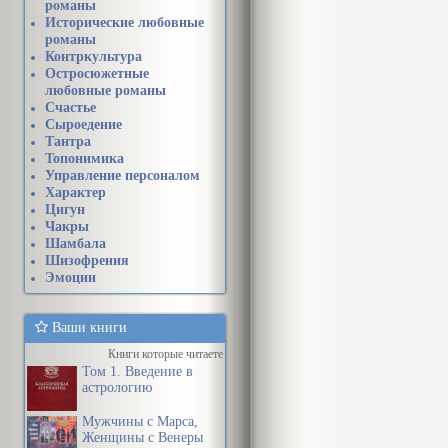
романы
Исторические любовные
романы
Контркультура
Остросюжетные
любовные романы
Счастье
Сыроедение
Тантра
Топонимика
Управление персоналом
Характер
Цигун
Чакры
Шамбала
Шизофрения
Эмоции
Ваши книги
Книги которые читаете
Том 1. Введение в
астрологию
Мужчины с Марса,
Женщины с Венеры