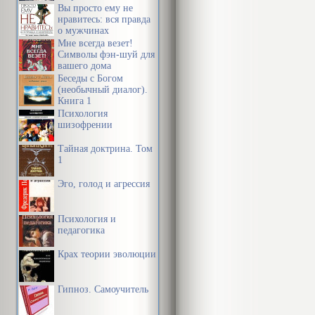
послание древних.
Вы просто ему не
нравитесь: вся правда
о мужчинах
Мне всегда везет!
Символы фэн-шуй для
вашего дома
Беседы с Богом
(необычный диалог).
Книга 1
Психология
шизофрении
Тайная доктрина. Том
1
Эго, голод и агрессия
Психология и
педагогика
Крах теории эволюции
Гипноз. Самоучитель