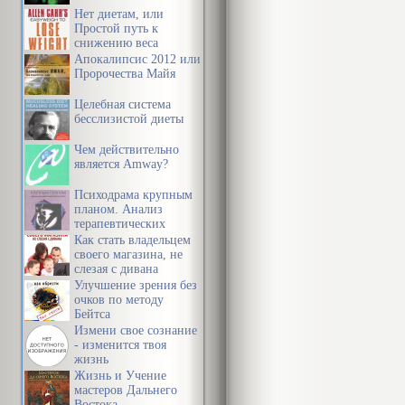
Нет диетам, или
Простой путь к
снижению веса
Апокалипсис 2012 или
Пророчества Майя
Целебная система
бесслизистой диеты
Чем действительно
является Amway?
Психодрама крупным
планом. Анализ
терапевтических
механизмов
Как стать владельцем
своего магазина, не
слезая с дивана
Улучшение зрения без
очков по методу
Бейтса
Измени свое сознание
- изменится твоя
жизнь
Жизнь и Учение
мастеров Дальнего
Востока