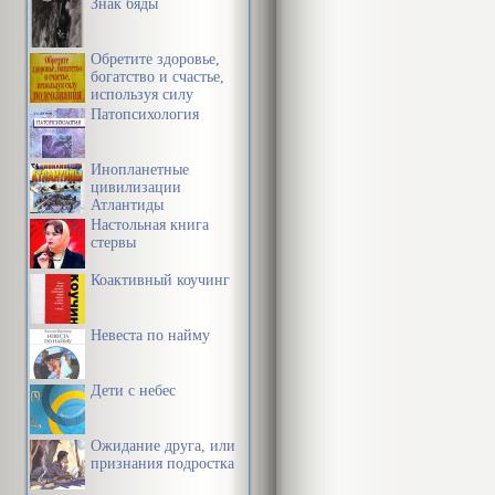
Знак бяды
Обретите здоровье,
богатство и счастье,
используя силу
подсознания
Патопсихология
Инопланетные
цивилизации
Атлантиды
Настольная книга
стервы
Коактивный коучинг
Невеста по найму
Дети с небес
Ожидание друга, или
признания подростка