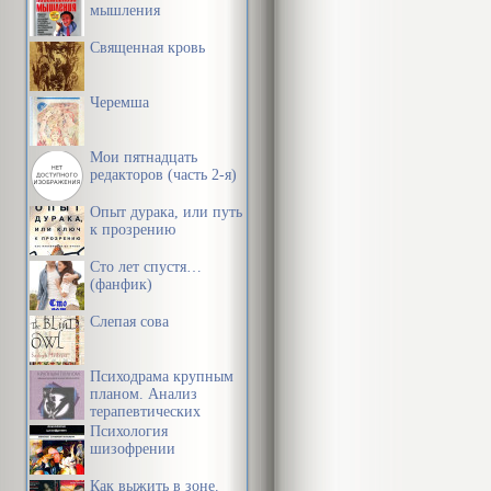
мышления
Священная кровь
Черемша
Мои пятнадцать
редакторов (часть 2-я)
Опыт дурака, или путь
к прозрению
Сто лет спустя…
(фанфик)
Слепая сова
Психодрама крупным
планом. Анализ
терапевтических
механизмов
Психология
шизофрении
Как выжить в зоне.