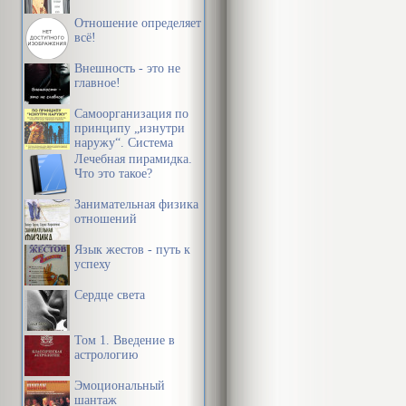
1990, 1994).
жизнью
они себя в тв
Отношение определяет
всё!
творчестве, 
Внешность - это не
пациентами, 
главное!
творчестве к
Самоорганизация по
принципу „изнутри
уникальности
наружу“. Система
эффективной
повторяющего
Лечебная пирамидка.
организации
Что это такое?
пространства,
предметной среды,
склада – как 
Занимательная физика
информации и
отношений
времени
повторяющейс
Язык жестов - путь к
нашего челов
успеху
Эти известны
Сердце света
заблудиться, 
Природой, но 
Том 1. Введение в
астрологию
естественнее
Эмоциональный
механизмы. В
шантаж