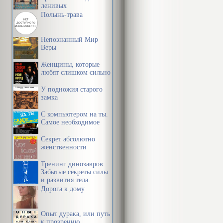
гротеске или
ленивых
Полынь-трава
В классическ
Непознанный Мир
характеролог
Веры
сложилась це
Женщины, которые
любят слишком сильно
характеролог
того, как их
У подножия старого
замка
патологии со
С компьютером на ты.
патологическ
Самое необходимое
усиленный) и
Секрет абсолютно
женственности
малоумный). 
«замутнен», 
Тренинг динозавров.
Забытые секреты силы
болезненным
и развития тела.
Дорога к дому
или мягко, с
оставшимся, 
Опыт дурака, или путь
к прозрению