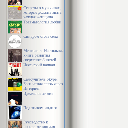
каким-то при
Секреты о мужчинах,
которые должна знать
обстоятельств
каждая женщина
предрасполож
Травматология любви
творчески – 
Синдром стога сена
и рядом несча
паспортной з
Менталист. Настольная
книга развития
своего характ
сверхспособностей
сознания
обращая серь
Чеченский капкан
богатства, не
Самоучитель Skype.
Бесплатная связь через
В этой книге
Интернет
Идеальная химия
здоровые и б
«рисунок«, с
Под знаком индиго
патологии ха
гипертрофиро
Руководство к
просветлению для