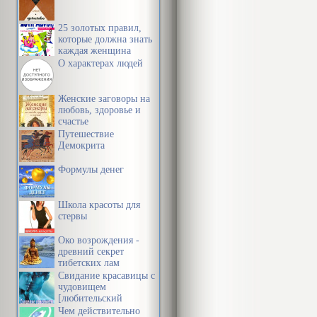
25 золотых правил,
которые должна знать
каждая женщина
О характерах людей
Женские заговоры на
любовь, здоровье и
счастье
Путешествие
Демокрита
Формулы денег
Школа красоты для
стервы
Око возрождения -
древний секрет
тибетских лам
Свидание красавицы с
чудовищем
[любительский
перевод]
Чем действительно