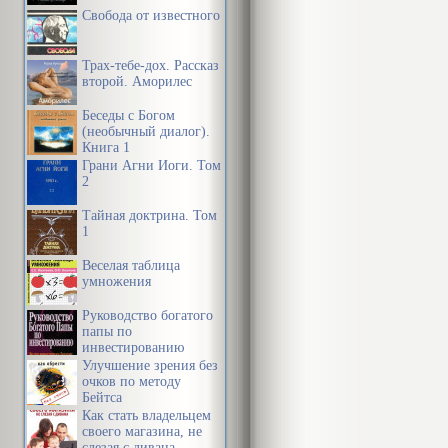
Свобода от известного
Трах-тебе-дох. Рассказ
второй. Аморилес
Беседы с Богом
(необычный диалог).
Книга 1
Грани Агни Йоги. Том
2
Тайная доктрина. Том
1
Веселая таблица
умножения
Руководство богатого
папы по
инвестированию
Улучшение зрения без
очков по методу
Бейтса
Как стать владельцем
своего магазина, не
слезая с дивана