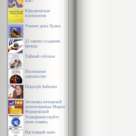
Как?
числе даже п
здесь, кажетс
Юридическая
психология
характера с 
Учение дона Хуана
работах.
22 закона создания
Вступлен
брэнда
Тайный соблазн
Характер данн
человеческая
Поспешное
замужество
неповторимос
законам Прир
Поцелуй бабочки
растений, ми
Заговоры печорской
этим. Не толь
целительницы Марии
Федоровской
событиями, в
Усовершенствуйте
свою память
живет, в коне
бабочка, и кв
Настоящий мачо