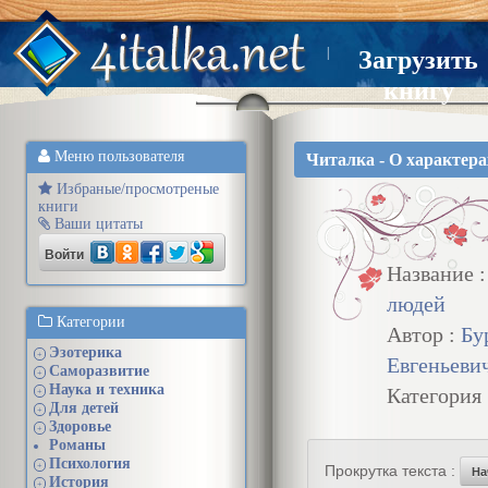
|
Загрузить
книгу
Меню пользователя
Читалка - О характера
Избраные/просмотреные
книги
Ваши цитаты
Войти
Название 
людей
Категории
Автор :
Бу
Эзотерика
+
Евгеньеви
Саморазвитие
+
Наука и техника
Категория
+
Для детей
+
Здоровье
+
Романы
Психология
+
Прокрутка текста :
На
История
+