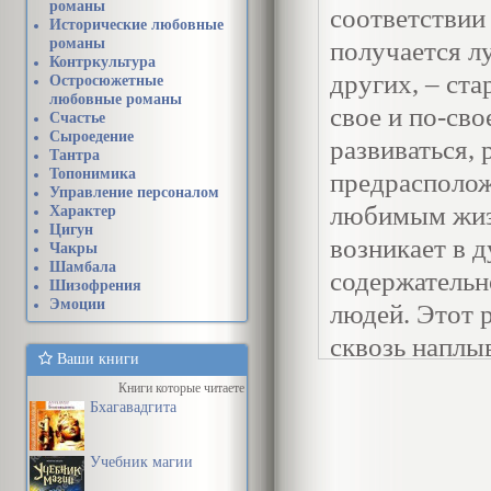
романы
соответствии
Исторические любовные
романы
получается л
Контркультура
других, – ста
Остросюжетные
любовные романы
свое и по-св
Счастье
Сыроедение
развиваться, 
Тантра
Топонимика
предрасполо
Управление персоналом
любимым жизн
Характер
Цигун
возникает в 
Чакры
Шамбала
содержательн
Шизофрения
Эмоции
людей. Этот 
сквозь наплы
Ваши книги
вдохновение,
Книги которые читаете
крохотной кл
Бхагавадгита
лекарствами 
Учебник магии