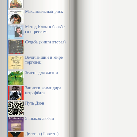
Таким образом
Максимальный риск
душевно-теле
Метод Ключ в борьбе
клиницист-ма
со стрессом
несколько п
Судьба (книга вторая)
Величайший в мире
торговец
Зелень для жизни
Записки командира
штрафбата
Путь Дзэн
5 языков любви
Детство (Повесть)