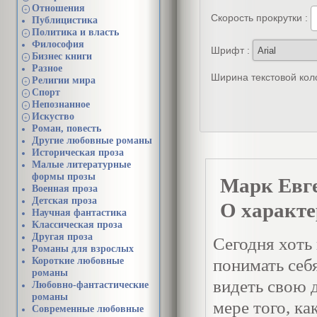
Отношения
+
Скорость прокрутки :
Публицистика
Политика и власть
+
Философия
Шрифт :
Бизнес книги
+
Разное
Ширина текстовой кол
Религии мира
+
Спорт
+
Непознанное
+
Искуство
+
Роман, повесть
Другие любовные романы
Историческая проза
Малые литературные
формы прозы
Марк Евг
Военная проза
Детская проза
О характе
Научная фантастика
Классическая проза
Другая проза
Сегодня хоть 
Романы для взрослых
Короткие любовные
понимать себя
романы
видеть свою д
Любовно-фантастические
романы
мере того, ка
Современные любовные