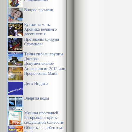
патологии хар
Вопрос времени
галлюцинациях
психиатра, пси
Кузькина мать.
Хроника великого
терпимо-жите
десятилетия
поработать с 
Протоколы колдуна
Стоменова
а потом, с ее
Тайна гибели группы
подробным и 
Дятлова.
Документальное
списке литер
расследование
Апокалипсис 2012 или
Пророчества Майя
Книга, надею
Дети Индиго
пациентам, и
занимающимс
Энергия воды
Она может пр
Музыка простыней.
специальност
Раскрывая секреты
сексуальной близости
душевного со
в браке
Общаться с ребенком.