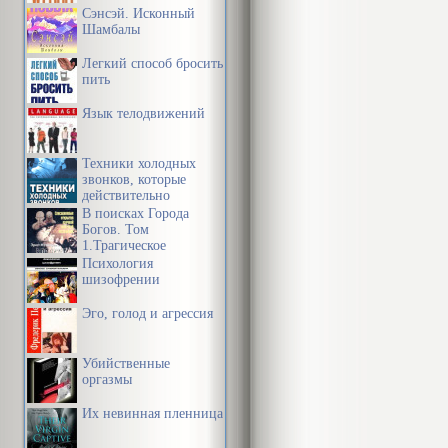
Сэнсэй. Исконный
Шамбалы
Легкий способ бросить
пить
Язык телодвижений
Техники холодных
звонков, которые
действительно
работают
В поисках Города
Богов. Том
1.Трагическое
послание древних.
Психология
шизофрении
Эго, голод и агрессия
Убийственные
оргазмы
Их невинная пленница