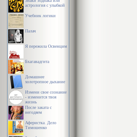
Знаки зодиака или
астрология с улыбкой
Учебник логики
Палач
Я пережила Освенцим
Бхагавадгита
Домашнее
холотропное дыхание
Измени свое сознание
- изменится твоя
жизнь
После заката с
негодяем
Аферистка. Дело
Тимошенко