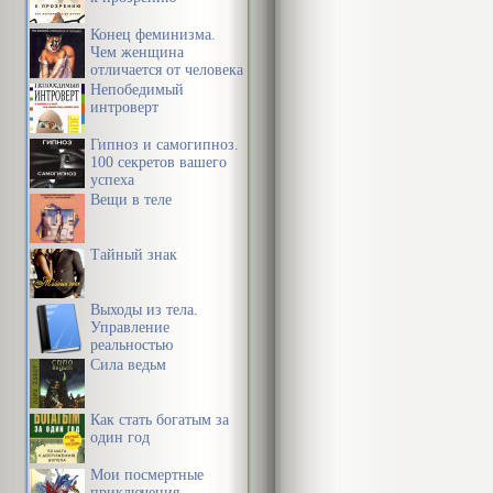
видимого, но 
людьми, и в т
Конец феминизма.
Чем женщина
все равно бол
отличается от человека
Непобедимый
уместнее гов
интроверт
Гипноз и самогипноз.
законченном 
100 секретов вашего
успеха
шире и глубж
Вещи в теле
Естественно,
выражение сл
Тайный знак
все же удел л
Выходы из тела.
болезненно у
Управление
реальностью
образом, подл
Сила ведьм
как удивител
«Меланхолии»
Как стать богатым за
один год
Там, где ест
Мои посмертные
приключения