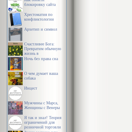
блокировку сайта
Хрестоматия по
конфликтологии
Архетип и символ
Счастливее Бога:
Превратим обычную
жизнь в
необыкновенное
Ночь без права сна
приключение
О чем думает ваша
собака
Инцест
Мужчины с Марса,
Женщины с Венеры
Я так и знал! Теория
ограничений для
розничной торговли