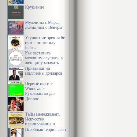
Уже немолодо
Крушение
многим людя
характеров по
Мужчины с Марса,
Женщины с Венеры
счастье, свой
Улучшение зрения без
очков по методу
Мой психотер
Бейтса
самовыражени
Как заставить
мужчину слушать, а
пациентов с 
женщину молчать
Привычки на
неполноценнос
миллионы долларов
характеров и
Первые шаги с
Windows 7.
душевных тру
Руководство для
начинающих
навязчивостей
Допрос
творческого 
Тайм менеджмент.
свойственног
Искусство
планирования и
целебного пут
управления своим
Всеобщая теория всего
временем и своей