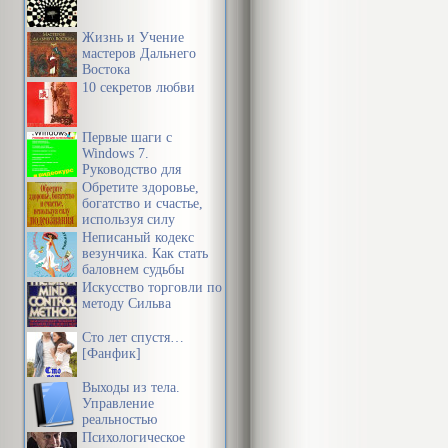
Жизнь и Учение
мастеров Дальнего
Востока
10 секретов любви
Первые шаги с
Windows 7.
Руководство для
начинающих
Обретите здоровье,
богатство и счастье,
используя силу
подсознания
Неписаный кодекс
везунчика. Как стать
баловнем судьбы
Искусство торговли по
методу Сильва
Сто лет спустя…
[Фанфик]
Выходы из тела.
Управление
реальностью
Психологическое