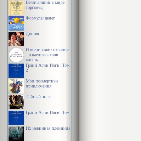
Величайший в мире
торговец
Формулы денег
Допрос
Измени свое сознание
- изменится твоя
жизнь
Грани Агни Йоги. Том
2
Мои посмертные
приключения
Тайный знак
Грани Агни Йоги. Том
1
Их невинная пленница