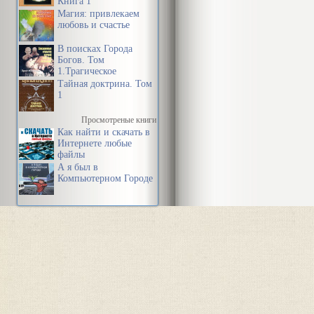
Книга 1
Магия: привлекаем
любовь и счастье
В поисках Города
Богов. Том
1.Трагическое
послание древних.
Тайная доктрина. Том
1
Просмотреные книги
Как найти и скачать в
Интернете любые
файлы
А я был в
Компьютерном Городе