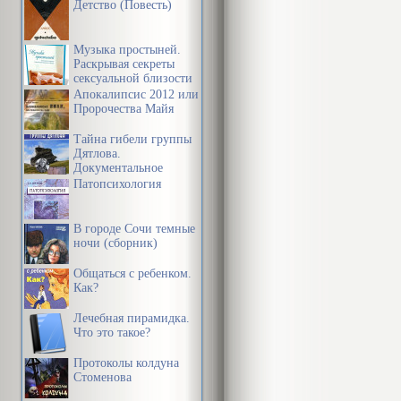
Детство (Повесть)
Музыка простыней.
Раскрывая секреты
сексуальной близости
в браке
Апокалипсис 2012 или
Пророчества Майя
Тайна гибели группы
Дятлова.
Документальное
расследование
Патопсихология
В городе Сочи темные
ночи (сборник)
Общаться с ребенком.
Как?
Лечебная пирамидка.
Что это такое?
Протоколы колдуна
Стоменова