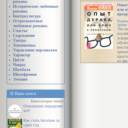
романы
тольк
Опыт 
сохра
Исторические любовные
или п
зрени
романы
проз
улучш
Контркультура
отказа
Остросюжетные
Норбек
очков,
Зрение
любовные романы
научи
Это н
Счастье
снима
пособ
Сыроедение
устало
ускор
Тантра
обуче
Топонимика
Чита
восст
Управление персоналом
Улуч
зрения
Характер
зрен
прост
Цигун
очко
по фи
Чакры
мето
для
Шамбала
Бейт
хрони
Шизофрения
больн
Эмоции
неудач
скорее
руков
дейст
Ваши книги
Книги которые читаете
Чита
Отношение определяет
дура
всё!
путь
проз
Как стать богатым за
один год