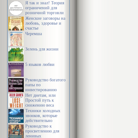
Я так и знал! Теория
ограничений для
розничной торговли
Женские заговоры на
любовь, здоровье и
счастье
Черемша
Зелень для жизни
5 языков любви
Руководство богатого
папы по
инвестированию
Нет диетам, или
Простой путь к
снижению веса
Техники холодных
звонков, которые
действительно
работают
Руководство к
просветлению для
ленивых