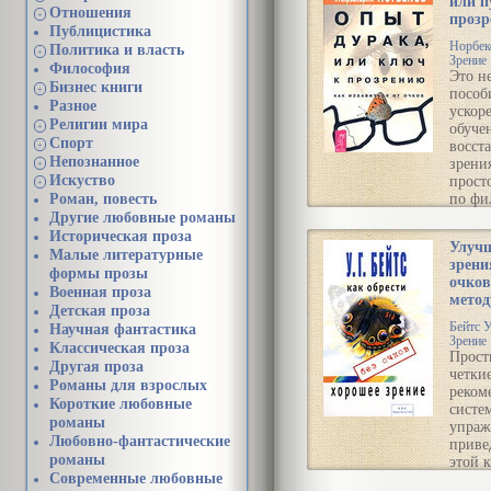
или п
зрени
Отношения
+
проз
улучш
Публицистика
отказа
Норбек
Политика и власть
+
очков,
Зрение
Философия
научи
Это н
Бизнес книги
+
снима
пособ
Разное
устало
ускор
Религии мира
обуче
+
Спорт
Чита
восст
+
Непознанное
Улуч
зрения
+
зрен
Искуство
прост
+
очко
Роман, повесть
по фи
мето
для
Другие любовные романы
Бейт
хрони
Историческая проза
Улуч
больн
Малые литературные
зрени
неудач
формы прозы
очков
скорее
Военная проза
метод
руков
Детская проза
дейст
Бейтс 
Научная фантастика
Зрение
Классическая проза
Чита
Прост
Другая проза
дура
четки
Романы для взрослых
путь
реком
Короткие любовные
проз
систе
романы
упраж
Любовно-фантастические
приве
романы
этой 
Современные любовные
позво