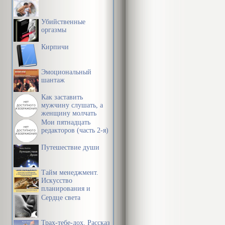
Убийственные
оргазмы
Кирпичи
Эмоциональный
шантаж
Как заставить
мужчину слушать, а
женщину молчать
Мои пятнадцать
редакторов (часть 2-я)
Путешествие души
Тайм менеджмент.
Искусство
планирования и
управления своим
Сердце света
временем и своей
жизнью
Трах-тебе-дох. Рассказ