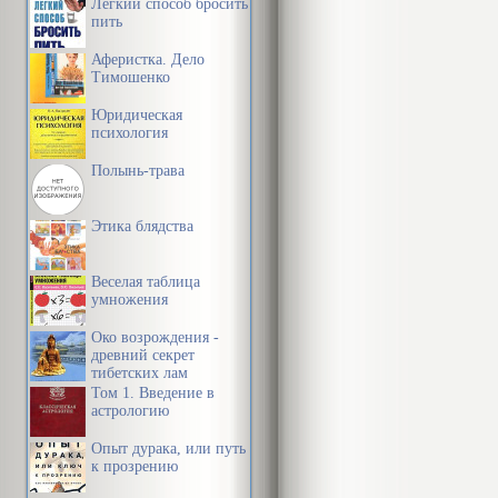
Легкий способ бросить
пить
Аферистка. Дело
Тимошенко
Юридическая
психология
Полынь-трава
Этика блядства
Веселая таблица
умножения
Око возрождения -
древний секрет
тибетских лам
Том 1. Введение в
астрологию
Опыт дурака, или путь
к прозрению