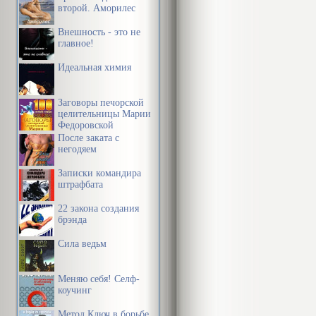
второй. Аморилес
Внешность - это не
главное!
Идеальная химия
Заговоры печорской
целительницы Марии
Федоровской
После заката с
негодяем
Записки командира
штрафбата
22 закона создания
брэнда
Сила ведьм
Меняю себя! Селф-
коучинг
Метод Ключ в борьбе