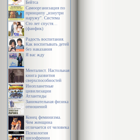
Бейтса
Самоорганизация по
принципу „изнутри
наружу“. Система
эффективной
Сто лет спустя…
организации
(фанфик)
пространства,
предметной среды,
Радость воспитания.
информации и
Как воспитывать детей
времени
без наказания
Я вас жду
Менталист. Настольная
книга развития
сверхспособностей
сознания
Инопланетные
цивилизации
Атлантиды
Занимательная физика
отношений
Конец феминизма.
Чем женщина
отличается от человека
Психология
шизофрении