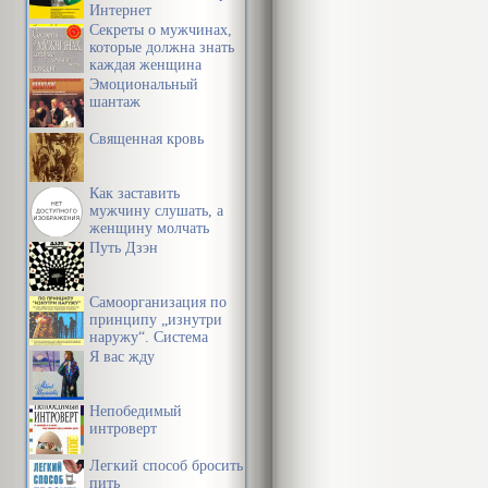
Интернет
Секреты о мужчинах,
которые должна знать
каждая женщина
Эмоциональный
шантаж
Священная кровь
Как заставить
мужчину слушать, а
женщину молчать
Путь Дзэн
Самоорганизация по
принципу „изнутри
наружу“. Система
эффективной
Я вас жду
организации
пространства,
предметной среды,
Непобедимый
информации и
интроверт
времени
Легкий способ бросить
пить