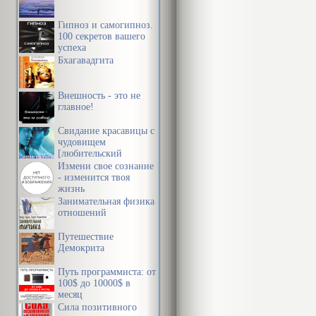
Гипноз и самогипноз.
100 секретов вашего
успеха
Бхагавадгита
Внешность - это не
главное!
Свидание красавицы с
чудовищем
[любительский
перевод]
Измени свое сознание
- изменится твоя
жизнь
Занимательная физика
отношений
Путешествие
Демокрита
Путь программиста: от
100$ до 10000$ в
месяц
Сила позитивного