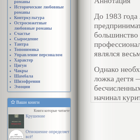
Аннотация
романы
Исторические любовные
романы
До 1983 года
Контркультура
Остросюжетные
предпринимат
любовные романы
большинство 
Счастье
Сыроедение
профессионал
Тантра
Топонимика
являлся весь
Управление персоналом
Характер
Цигун
Однако необхо
Чакры
Шамбала
ложка дегтя 
Шизофрения
бесчисленных
Эмоции
начинал кури
Ваши книги
Книги которые читаете
Крушение
Отношение определяет
всё!