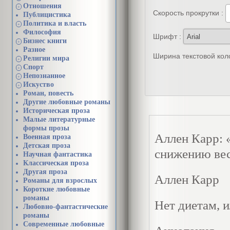
Отношения
+
Скорость прокрутки :
Публицистика
Политика и власть
+
Философия
Шрифт :
Бизнес книги
+
Разное
Ширина текстовой кол
Религии мира
+
Спорт
+
Непознанное
+
Искуство
+
Роман, повесть
Другие любовные романы
Историческая проза
Малые литературные
формы прозы
Аллен Карр: 
Военная проза
Детская проза
снижению ве
Научная фантастика
Классическая проза
Другая проза
Аллен Карр
Романы для взрослых
Короткие любовные
романы
Нет диетам, 
Любовно-фантастические
романы
Современные любовные