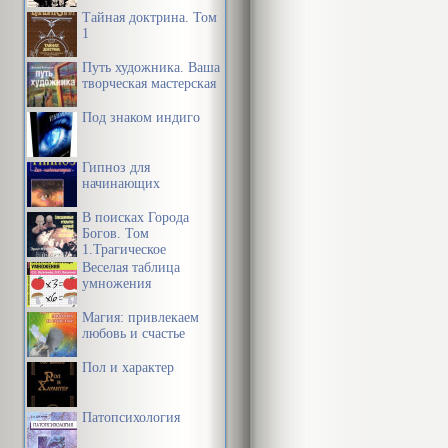
Тайная доктрина. Том
1
Путь художника. Ваша
творческая мастерская
Под знаком индиго
Гипноз для
начинающих
В поисках Города
Богов. Том
1.Трагическое
послание древних.
Веселая таблица
умножения
Магия: привлекаем
любовь и счастье
Пол и характер
Патопсихология