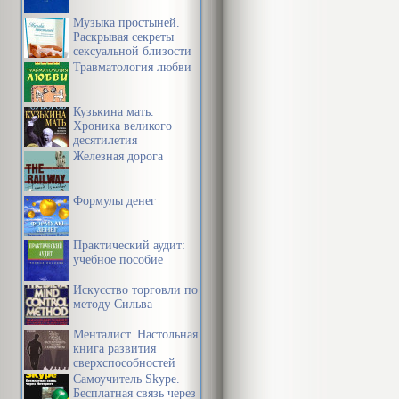
Музыка простыней.
Раскрывая секреты
сексуальной близости
в браке
Травматология любви
Кузькина мать.
Хроника великого
десятилетия
Железная дорога
Формулы денег
Практический аудит:
учебное пособие
Искусство торговли по
методу Сильва
Менталист. Настольная
книга развития
сверхспособностей
сознания
Самоучитель Skype.
Бесплатная связь через