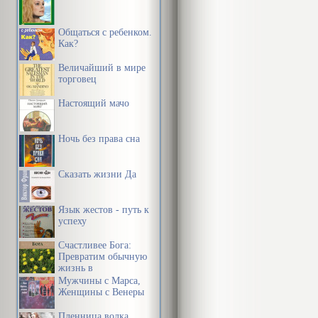
Общаться с ребенком.
Как?
Величайший в мире
торговец
Настоящий мачо
Ночь без права сна
Сказать жизни Да
Язык жестов - путь к
успеху
Счастливее Бога:
Превратим обычную
жизнь в
необыкновенное
Мужчины с Марса,
приключение
Женщины с Венеры
Пленница волка