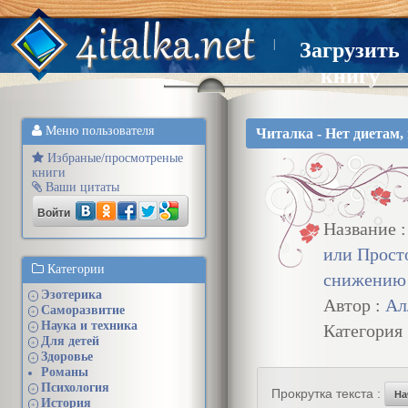
|
Загрузить
книгу
Меню пользователя
Читалка - Нет диетам,
Избраные/просмотреные
книги
Ваши цитаты
Войти
Название 
или Прост
Категории
снижению 
Эзотерика
+
Автор :
Ал
Саморазвитие
+
Наука и техника
Категория
+
Для детей
+
Здоровье
+
Романы
Психология
+
Прокрутка текста :
На
История
+