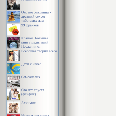
Око возрождения -
древний секрет
тибетских лам
99 франков
Крайон. Большая
книга медитаций.
Послания от
Источника
Всеобщая теория всего
Дети с небес
Самоанализ
Сто лет спустя…
(фанфик)
Алхимик
Настольная книга