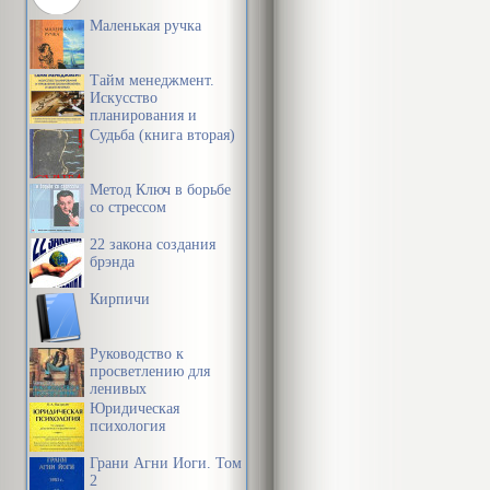
Маленькая ручка
Тайм менеджмент.
Искусство
планирования и
управления своим
Судьба (книга вторая)
временем и своей
жизнью
Метод Ключ в борьбе
со стрессом
22 закона создания
брэнда
Кирпичи
Руководство к
просветлению для
ленивых
Юридическая
психология
Грани Агни Йоги. Том
2