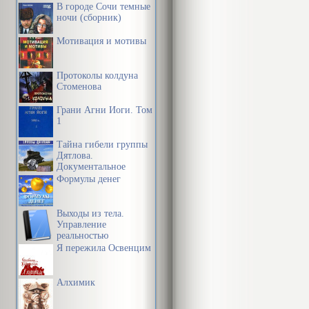
В городе Сочи темные
ночи (сборник)
Мотивация и мотивы
Протоколы колдуна
Стоменова
Грани Агни Йоги. Том
1
Тайна гибели группы
Дятлова.
Документальное
расследование
Формулы денег
Выходы из тела.
Управление
реальностью
Я пережила Освенцим
Алхимик