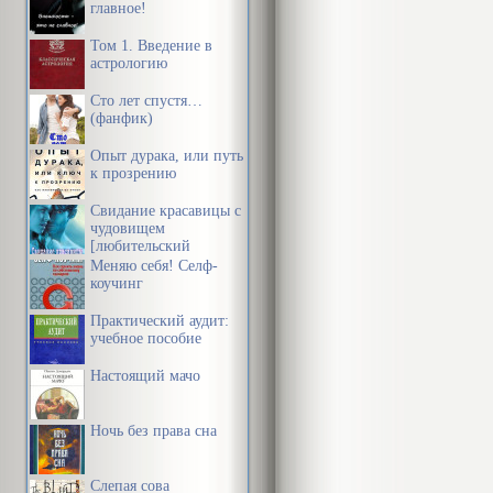
главное!
Том 1. Введение в
астрологию
Сто лет спустя…
(фанфик)
Опыт дурака, или путь
к прозрению
Свидание красавицы с
чудовищем
[любительский
перевод]
Меняю себя! Селф-
коучинг
Практический аудит:
учебное пособие
Настоящий мачо
Ночь без права сна
Слепая сова