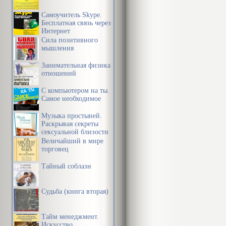
Самоучитель Skype.
Бесплатная связь через
Интернет
Сила позитивного
мышления
Занимательная физика
отношений
С компьютером на ты.
Самое необходимое
Музыка простыней.
Раскрывая секреты
сексуальной близости
в браке
Величайший в мире
торговец
Тайный соблазн
Судьба (книга вторая)
Тайм менеджмент.
Искусство