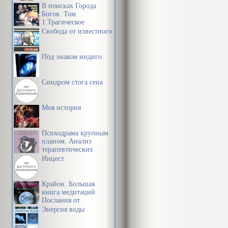
В поисках Города
Богов. Том
1.Трагическое
послание древних.
Свобода от известного
Под знаком индиго
Синдром стога сена
Моя история
Психодрама крупным
планом. Анализ
терапевтических
механизмов
Инцест
Крайон. Большая
книга медитаций.
Послания от
Источника
Энергия воды