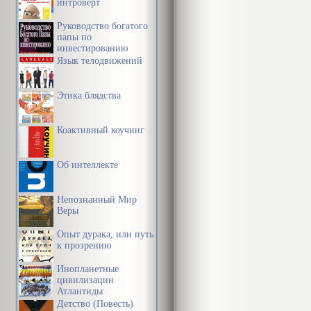
интроверт
Руководство богатого
папы по
инвестированию
Язык телодвижений
Этика блядства
Коактивный коучинг
Об интеллекте
Непознанный Мир
Веры
Опыт дурака, или путь
к прозрению
Инопланетные
цивилизации
Атлантиды
Детство (Повесть)