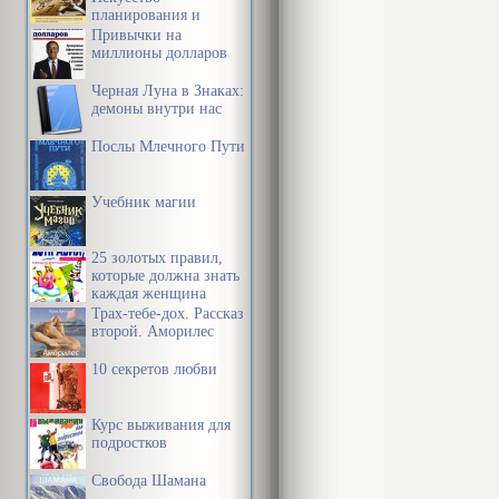
планирования и
управления своим
Привычки на
временем и своей
миллионы долларов
жизнью
Черная Луна в Знаках:
демоны внутри нас
Послы Млечного Пути
Учебник магии
25 золотых правил,
которые должна знать
каждая женщина
Трах-тебе-дох. Рассказ
второй. Аморилес
10 секретов любви
Курс выживания для
подростков
Свобода Шамана