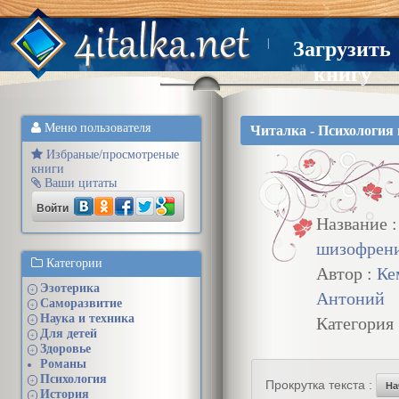
|
Загрузить
книгу
Меню пользователя
Читалка - Психология
Избраные/просмотреные
книги
Ваши цитаты
Войти
Название 
шизофрен
Категории
Автор :
Ке
Эзотерика
+
Антоний
Саморазвитие
+
Наука и техника
Категория
+
Для детей
+
Здоровье
+
Романы
Психология
+
Прокрутка текста :
На
История
+