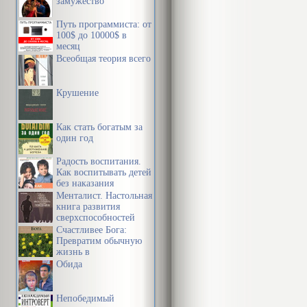
замужество
Путь программиста: от
100$ до 10000$ в
месяц
Всеобщая теория всего
Крушение
Как стать богатым за
один год
Радость воспитания.
Как воспитывать детей
без наказания
Менталист. Настольная
книга развития
сверхспособностей
сознания
Счастливее Бога:
Превратим обычную
жизнь в
необыкновенное
Обида
приключение
Непобедимый