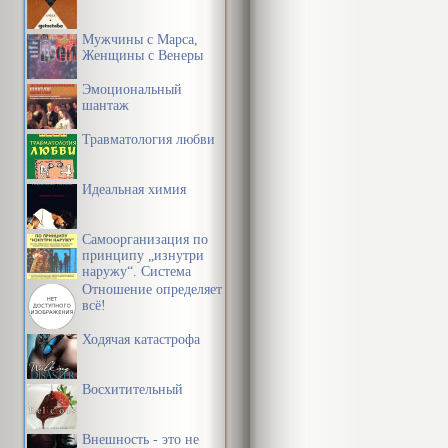
Мужчины с Марса,
Женщины с Венеры
Эмоциональный
шантаж
Травматология любви
Идеальная химия
Самоорганизация по
принципу „изнутри
наружу“. Система
эффективной
Отношение определяет
организации
всё!
пространства,
предметной среды,
Ходячая катастрофа
информации и
времени
Восхитительный
Внешность - это не