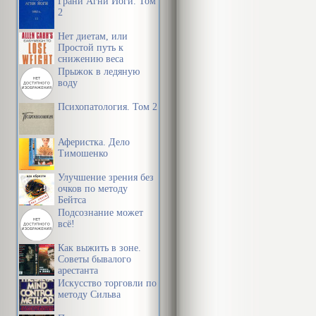
Грани Агни Йоги. Том
2
Нет диетам, или
Простой путь к
снижению веса
Прыжок в ледяную
воду
Психопатология. Том 2
Аферистка. Дело
Тимошенко
Улучшение зрения без
очков по методу
Бейтса
Подсознание может
всё!
Как выжить в зоне.
Советы бывалого
арестанта
Искусство торговли по
методу Сильва