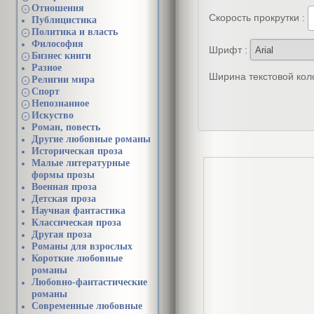
Отношения
+
Скорость прокрутки :
Публицистика
Политика и власть
+
Философия
Шрифт :
Бизнес книги
+
Разное
Ширина текстовой кол
Религии мира
+
Спорт
+
Непознанное
+
Искуство
+
Роман, повесть
Другие любовные романы
Историческая проза
Малые литературные
формы прозы
Военная проза
Детская проза
Научная фантастика
Классическая проза
Другая проза
Романы для взрослых
Короткие любовные
романы
Любовно-фантастические
романы
Современные любовные