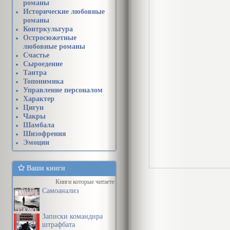
романы
Исторические любовные
романы
Контркультура
Остросюжетные
любовные романы
Счастье
Сыроедение
Тантра
Топонимика
Управление персоналом
Характер
Цигун
Чакры
Шамбала
Шизофрения
Эмоции
Ваши книги
Книги которые читаете
Самоанализ
Записки командира
штрафбата