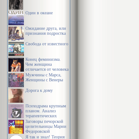
информации и
времени
Один в океане
Ожидание друга, или
признания подростка
Свобода от известного
Конец феминизма.
Чем женщина
отличается от человека
Мужчины с Марса,
Женщины с Венеры
Дорога к дому
Психодрама крупным
планом. Анализ
терапевтических
механизмов
Заговоры печорской
целительницы Марии
Федоровской
Я так и знал! Теория