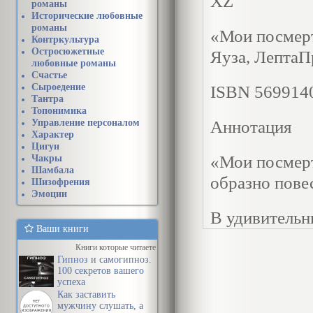
XZ
романы
Исторические любовные
романы
«Мои посмерт
Контркультура
Остросюжетные
Яуза, ЛептаПр
любовные романы
Счастье
Сыроедение
ISBN 569914
Тантра
Топонимика
Управление персоналом
Аннотация
Характер
Цигун
«Мои посмерт
Чакры
Шамбала
образно пове
Шизофрения
Эмоции
В удивительн
Ваши книги
героини книг
Книги которые читаете
духовные ист
Гипноз и самогипноз.
100 секретов вашего
Что такое мыт
успеха
Как заставить
какие искуше
мужчину слушать, а