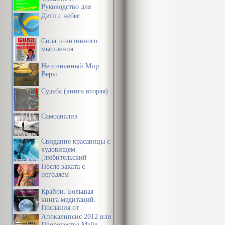
Руководство для
начинающих
Дети с небес
Сила позитивного
мышления
Непознанный Мир
Веры
Судьба (книга вторая)
Самоанализ
Свидание красавицы с
чудовищем
[любительский
перевод]
После заката с
негодяем
Крайон. Большая
книга медитаций.
Послания от
Источника
Апокалипсис 2012 или
Пророчества Майя