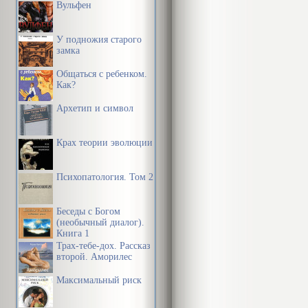
Вульфен
У подножия старого
замка
Общаться с ребенком.
Как?
Архетип и символ
Крах теории эволюции
Психопатология. Том 2
Беседы с Богом
(необычный диалог).
Книга 1
Трах-тебе-дох. Рассказ
второй. Аморилес
Максимальный риск