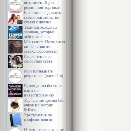
ограничений для
розничной торговли
Как стать владельцем
своего магазина, не
слезая с дивана
Техники холодных
звонков, которые
действительно
работают
Менталист. Настольная
книга развития
сверхспособностей
сознания
Скорочтение со
скоростью света
Мои пятнадцать
редакторов (часть 2-я)
Руководство богатого
папы по
инвестированию
Улучшение зрения без
очков по методу
Бейтса
Хрестоматия по
конфликтологии
Измени свое сознание