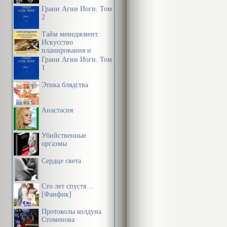
Грани Агни Йоги. Том
2
Тайм менеджмент.
Искусство
планирования и
управления своим
Грани Агни Йоги. Том
временем и своей
1
жизнью
Этика блядства
Анастасия
Убийственные
оргазмы
Сердце света
Сто лет спустя…
[Фанфик]
Протоколы колдуна
Стоменова