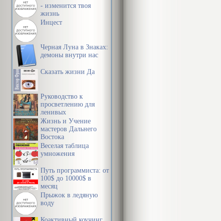
- изменится твоя
жизнь
Инцест
Черная Луна в Знаках:
демоны внутри нас
Сказать жизни Да
Руководство к
просветлению для
ленивых
Жизнь и Учение
мастеров Дальнего
Востока
Веселая таблица
умножения
Путь программиста: от
100$ до 10000$ в
месяц
Прыжок в ледяную
воду
Коактивный коучинг