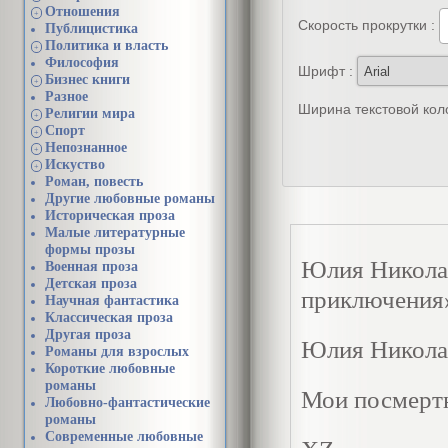
Отношения
+
Скорость прокрутки :
Публицистика
Политика и власть
+
Философия
Шрифт :
Бизнес книги
+
Разное
Ширина текстовой кол
Религии мира
+
Спорт
+
Непознанное
+
Искуство
+
Роман, повесть
Другие любовные романы
Историческая проза
Малые литературные
формы прозы
Юлия Никола
Военная проза
Детская проза
приключения
Научная фантастика
Классическая проза
Другая проза
Юлия Никола
Романы для взрослых
Короткие любовные
романы
Мои посмерт
Любовно-фантастические
романы
Современные любовные