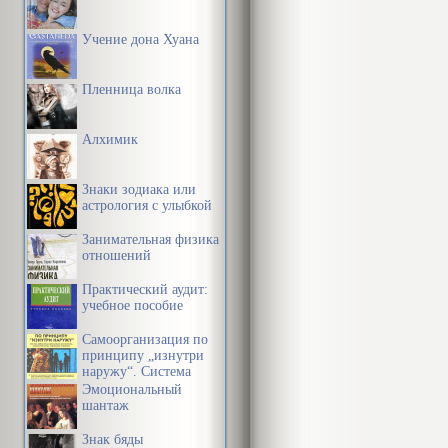
Учение дона Хуана
Пленница волка
Алхимик
Знаки зодиака или
астрология с улыбкой
Занимательная физика
отношений
Практический аудит:
учебное пособие
Самоорганизация по
принципу „изнутри
наружу“. Система
эффективной
Эмоциональный
организации
шантаж
пространства,
предметной среды,
Знак бяды