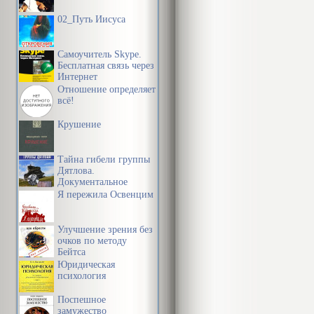
Православная
02_Путь Иисуса
своих чад, а 
Самоучитель Skype.
обратились к
Бесплатная связь через
Интернет
«духовности»
Отношение определяет
своей жизни,
всё!
религиозном 
Крушение
этому какоели
Тайна гибели группы
Дятлова.
Документальное
расследование
Я пережила Освенцим
Улучшение зрения без
очков по методу
Бейтса
Юридическая
психология
Поспешное
замужество