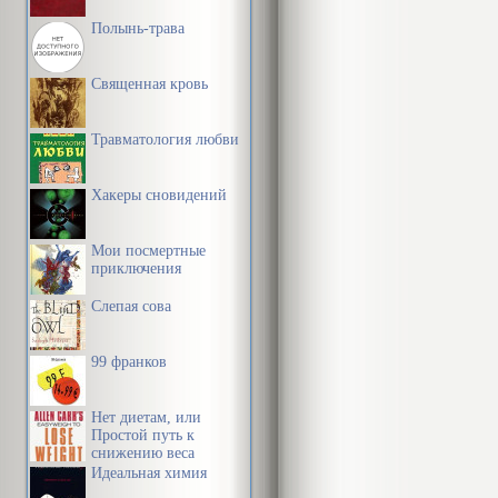
Иже везде сый
Полынь-трава
Канон на раз
Священная кровь
В наше время
Травматология любви
материалисти
Хакеры сновидений
поиски мира и
«потусторонн
Мои посмертные
массовой ин
приключения
течений, сек
Слепая сова
позволяет лег
99 франков
любого из нас
аферистами, а
Нет диетам, или
которые могу
Простой путь к
снижению веса
жизнь, но и 
Идеальная химия