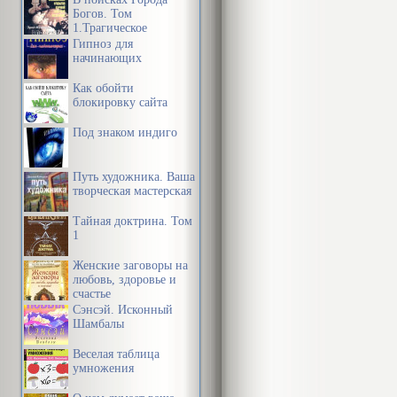
Богов. Том
1.Трагическое
послание древних.
Гипноз для
начинающих
Как обойти
блокировку сайта
Под знаком индиго
Путь художника. Ваша
творческая мастерская
Тайная доктрина. Том
1
Женские заговоры на
любовь, здоровье и
счастье
Сэнсэй. Исконный
Шамбалы
Веселая таблица
умножения