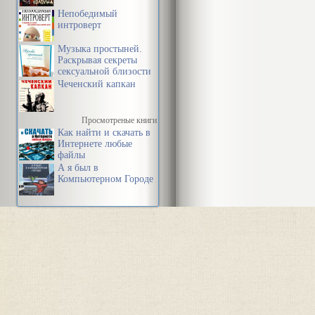
Непобедимый
интроверт
Музыка простыней.
Раскрывая секреты
сексуальной близости
в браке
Чеченский капкан
Просмотреные книги
Как найти и скачать в
Интернете любые
файлы
А я был в
Компьютерном Городе