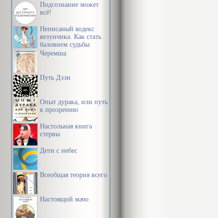
Подсознание может
всё!
Неписаный кодекс
везунчика. Как стать
баловнем судьбы
Черемша
Путь Дзэн
Опыт дурака, или путь
к прозрению
Настольная книга
стервы
Дети с небес
Всеобщая теория всего
Настоящий мачо