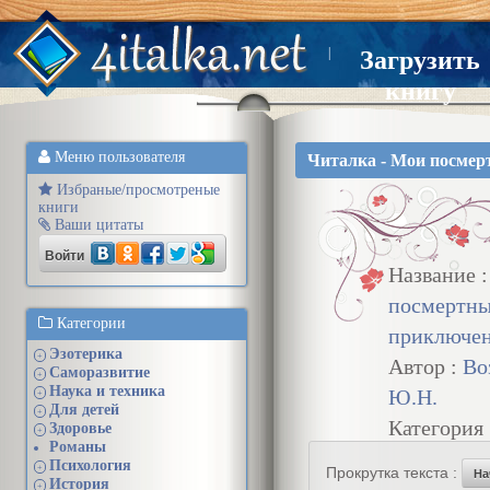
|
Загрузить
книгу
Меню пользователя
Читалка - Мои посме
Избраные/просмотреные
книги
Ваши цитаты
Войти
Название 
посмертн
Категории
приключе
Эзотерика
+
Автор :
Во
Саморазвитие
+
Наука и техника
Ю.Н.
+
Для детей
+
Категория
Здоровье
+
Романы
Психология
+
Прокрутка текста :
На
История
+