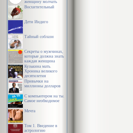
женщину молчать
рассказываю
Восхитительный
собрание кру
людей.
Дети Индиго
Юлия Вознес
Тайный соблазн
Мои посмерт
Секреты о мужчинах,
которые должна знать
каждая женщина
ТАЙНА СМЕ
Кузькина мать.
Хроника великого
десятилетия
Вступительна
Привычки на
миллионы долларов
Душе моя, ду
С компьютером на ты.
Самое необходимое
Конец прибли
Мечта
Воспряни убо
Том 1. Введение в
астрологию