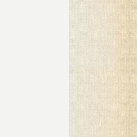
енно
то
е
 в
а
ки