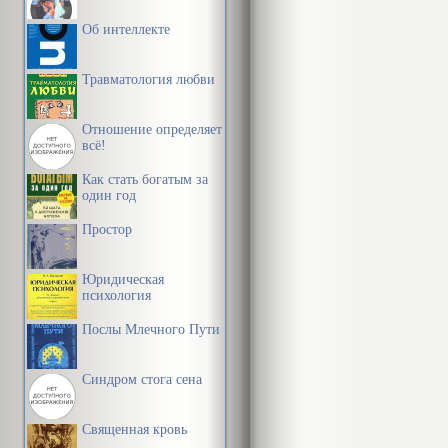
невозможно б
Об интеллекте
него, даже не
Травматология любви
Этот невероя
Отношение определяет
опасный спор
всё!
впрочем, нена
Как стать богатым за
менял их на 
один год
назад Джина 
Простор
привлекатель
Юридическая
была слишком
психология
задаваться п
Послы Млечного Пути
поняла, что, 
преданность 
Синдром стога сена
что ему даже 
Священная кровь
в постель. Те