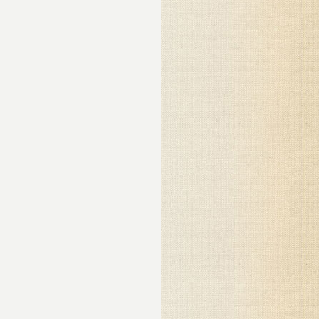
ими
зь
но
его