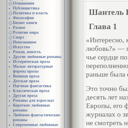
Отношения
+
Публицистика
Шантель
Политика и власть
+
Философия
Бизнес книги
Глава 1
+
Разное
Религии мира
+
Спорт
«Интересно, 
+
Непознанное
+
любовь?» — п
Искуство
+
Роман, повесть
чье сердце по
Другие любовные романы
Историческая проза
переполненно
Малые литературные
формы прозы
раньше была 
Военная проза
Детская проза
Научная фантастика
Это точно бы
Классическая проза
десять лет н
Другая проза
Романы для взрослых
Европы, его 
Короткие любовные
романы
журналах о зв
Любовно-фантастические
романы
не смотреть н
Современные любовные