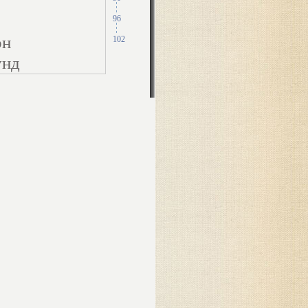
96
он
102
унд
ись
ы