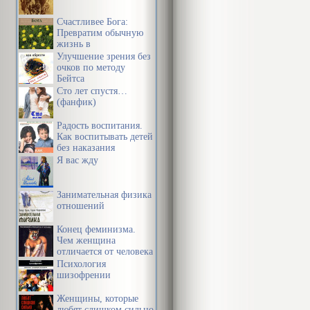
партнером, и 
Счастливее Бога:
Превратим обычную
жизнь в
Но со времен
необыкновенное
Улучшение зрения без
приключение
очков по методу
Бейтса
любви затяну
Сто лет спустя…
влюбленной в
(фанфик)
назад. Сдерж
Радость воспитания.
Как воспитывать детей
повернулась 
без наказания
Я вас жду
стене с окнам
ресторана и 
Занимательная физика
Ланзо немног
отношений
голубом плать
Конец феминизма.
Чем женщина
ее, но никак 
отличается от человека
Психология
повернулась к
шизофрении
каштановые в
Женщины, которые
любят слишком сильно