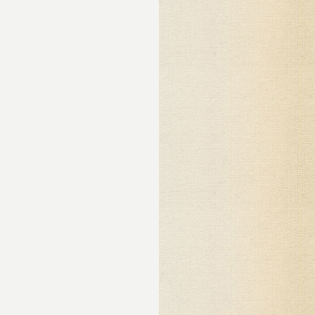
.
она
знал
е