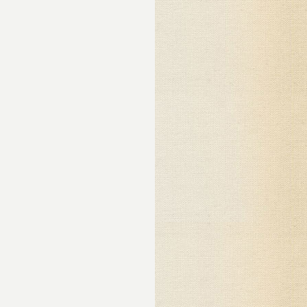
руг
бил
 не
то
ла,
ним