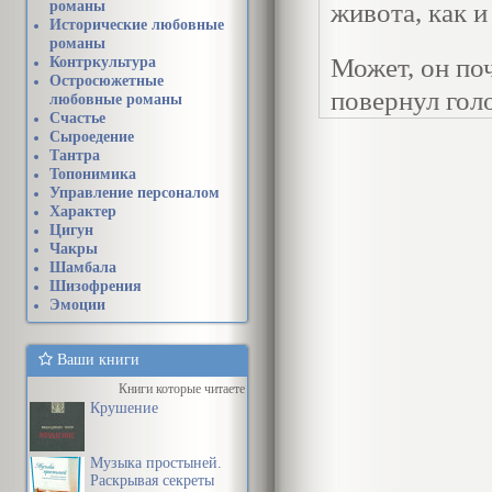
романы
живота, как и
Исторические любовные
романы
Может, он поч
Контркультура
Остросюжетные
повернул голо
любовные романы
Счастье
они смотрели
Сыроедение
Тантра
отвернулась и
Топонимика
Управление персоналом
гостей.
Характер
Цигун
Все выходные
Чакры
Шамбала
побережье А
Шизофрения
Эмоции
чемпионатом 
самыми опасн
Ваши книги
проходили в 
Книги которые читаете
Крушение
молчали, все
блестящих кат
Музыка простыней.
волнах.
Раскрывая секреты