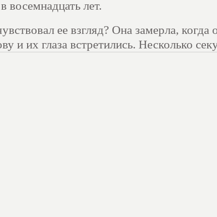
 в восемнадцать лет.
увствовал ее взгляд? Она замерла, когда 
ву и их глаза встретились. Несколько сек
 друг на друга, но Джина быстро
 сделала вид, что просто оглядывает всех
 спокойствие порта Пул на южном
нглии нарушалось международным
по гонкам катеров. Гонки, которые считал
ыми из всех водных видов спорта,
бухте целый день. Но этим вечером мотор
 несколько десятков фантастических
еров стояли у причала, покачиваясь на