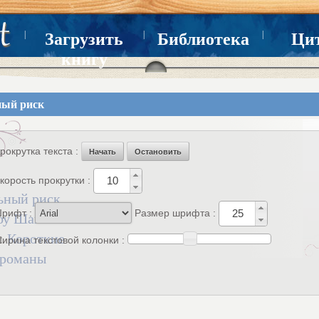
|
|
|
Загрузить
Библиотека
Ци
книгу
ный риск
рокрутка текста :
Начать
Остановить
корость прокрутки :
ьный риск
рифт :
Размер шрифта :
у Шантель
 :
Короткие
ирина текстовой колонки :
 романы