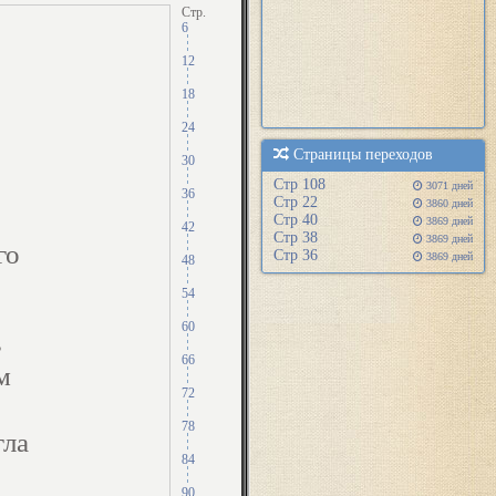
Стр.
6
12
18
24
Страницы переходов
30
Cтр 108
3071 дней
36
Cтр 22
3860 дней
Cтр 40
3869 дней
42
Cтр 38
3869 дней
го
Cтр 36
3869 дней
48
54
60
ь
66
м
72
78
гла
84
90