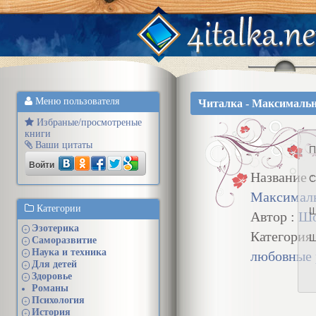
Меню пользователя
Читалка - Максималь
Избраные/просмотреные
книги
Ваши цитаты
П
Войти
Название :
С
Максимал
Категории
Ш
Автор :
Шо
Эзотерика
+
Категория
Ш
Саморазвитие
+
Наука и техника
любовные
+
Для детей
+
Здоровье
+
Романы
Психология
+
История
+