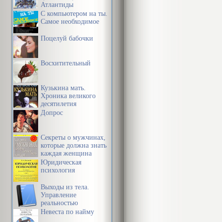
Атлантиды
С компьютером на ты.
Со своей вне
Самое необходимое
чертами лица
Поцелуй бабочки
сединой, хот
пяти, — Ланз
Восхитительный
красивых муж
Кузькина мать.
журналов. Он
Хроника великого
десятилетия
дизайнерские 
Допрос
рубашка из и
нее мышцы ег
Секреты о мужчинах,
которые должна знать
каждая женщина
Но дело не т
Юридическая
психология
уставившись 
Выходы из тела.
воздух. Ланз
Управление
реальностью
который всег
Невеста по найму
самоуверенны