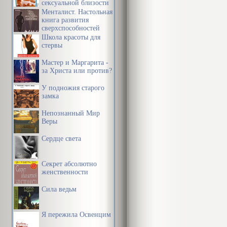
сексуальной близости
в браке
Менталист. Настольная
Этот вид спо
книга развития
сверхспособностей
отметила Джи
сознания
Школа красоты для
стервы
вечеринка. Г
Мастер и Маргарита -
блондинки с 
за Христа или против?
короткими юб
У подножия старого
команд, води
замка
лодки нестис
Непознанный Мир
Веры
Она не поним
Сердце света
ради забавы, 
Секрет абсолютно
вечеринка не 
женственности
пришла тольк
Сила ведьм
Алекс недавн
«Ди Козимо» 
Я пережила Освенцим