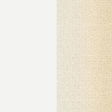
й,
х
она
ана