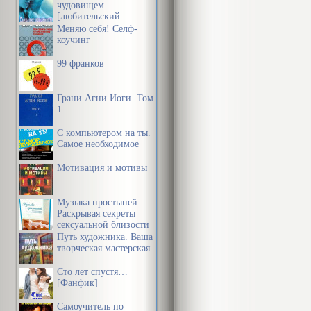
чудовищем
[любительский
перевод]
Меняю себя! Селф-
коучинг
99 франков
Грани Агни Йоги. Том
1
С компьютером на ты.
Самое необходимое
Мотивация и мотивы
Музыка простыней.
Раскрывая секреты
сексуальной близости
в браке
Путь художника. Ваша
творческая мастерская
Сто лет спустя…
[Фанфик]
Самоучитель по