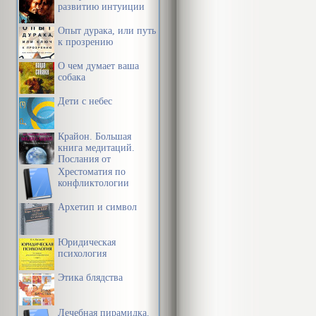
развитию интуиции
Опыт дурака, или путь
к прозрению
О чем думает ваша
собака
Дети с небес
Крайон. Большая
книга медитаций.
Послания от
Источника
Хрестоматия по
конфликтологии
Архетип и символ
Юридическая
психология
Этика блядства
Лечебная пирамидка.