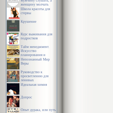
за логам паў
мужчину слушать, а
женщину молчать
загарэлася. 
Школа красоты для
стервы
сцяміла, што
Крушение
можа, нават 
прыціхла, ніб
Курс выживания для
пасля боязна 
подростков
ведаючы нава
Тайм менеджмент.
Искусство
Петрака такс
планирования и
управления своим
Непознанный Мир
наводдалек ад
временем и своей
Веры
жизнью
вылезшы з по
Руководство к
Петрачок. Зн
просветлению для
ленивых
цераз паркан
Идеальная химия
Той ноччу чы
Допрос
недакапаную 
Опыт дурака, или путь