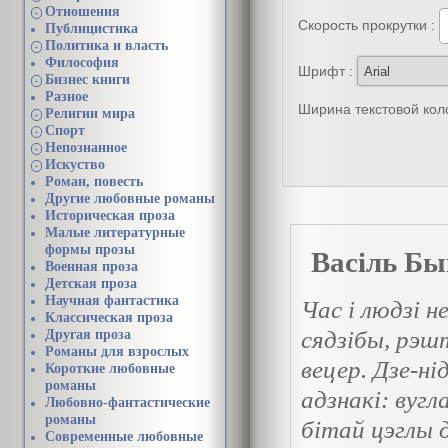
Отношения
+
Скорость прокрутки :
Публицистика
Политика и власть
+
Философия
Шрифт :
Бизнес книги
+
Разное
Ширина текстовой кол
Религии мира
+
Спорт
+
Непознанное
+
Искуство
+
Роман, повесть
Другие любовные романы
Историческая проза
Малые литературные
формы прозы
Васіль Бы
Военная проза
Детская проза
Научная фантастика
Час і людзі н
Классическая проза
сядзібы, рэшт
Другая проза
Романы для взрослых
вецер. Дзе-ні
Короткие любовные
романы
адзнакі: вуг
Любовно-фантастические
романы
бітай цэглы 
Современные любовные