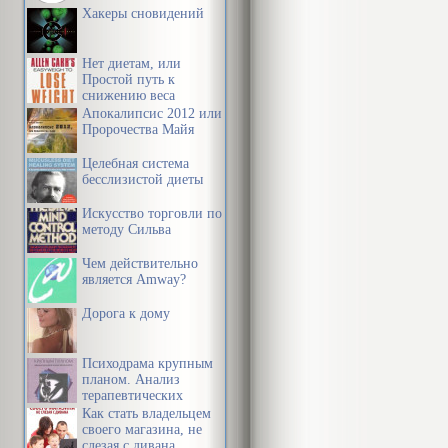
Хакеры сновидений
Нет диетам, или
Простой путь к
снижению веса
Апокалипсис 2012 или
Пророчества Майя
Целебная система
бесслизистой диеты
Искусство торговли по
методу Сильва
Чем действительно
является Amway?
Дорога к дому
Психодрама крупным
планом. Анализ
терапевтических
механизмов
Как стать владельцем
своего магазина, не
слезая с дивана