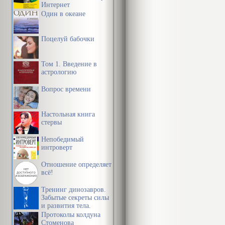
1
пространства,
Интернет
предметной среды,
Один в океане
информации и
З цярплівай 
времени
траву, як за
Поцелуй бабочки
шляхам: каля 
Том 1. Введение в
невысокім пр
астрологию
травяністы л
Вопрос времени
валуна і дал
ахопліваў пал
Настольная книга
стервы
што на ўзлес
Непобедимый
пагорак да Б
интроверт
пільней, каб 
Отношение определяет
тое была спр
всё!
белыя плямы 
Тренинг динозавров.
Забытые секреты силы
шукаючы па х
и развития тела.
Протоколы колдуна
тут дзецца ё
Стоменова