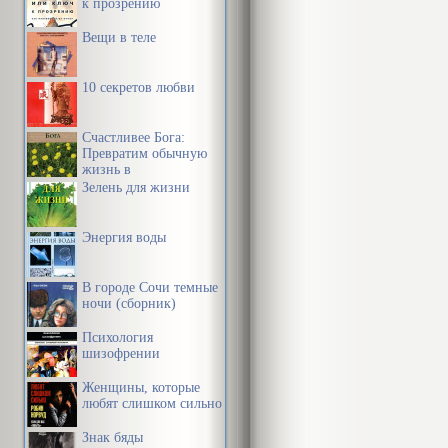
к прозрению
Вещи в теле
10 секретов любви
Счастливее Бога:
Превратим обычную
жизнь в
необыкновенное
Зелень для жизни
приключение
Энергия воды
В городе Сочи темные
ночи (сборник)
Психология
шизофрении
Женщины, которые
любят слишком сильно
Знак бяды