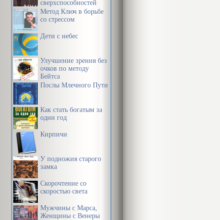
З дарогі, ад
сверхспособностей
сознания
Метод Ключ в борьбе
сядзібу, хіба 
со стрессом
раскашавалі 
Дети с небес
было, а гэта
абгарэлая і 
Улучшение зрения без
очков по методу
камлём, у як
Бейтса
Послы Млечного Пути
незразумела 
галінастых су
Как стать богатым за
чамусь ніколі 
один год
рослы алешні
Кирпичи
нешта, а мож
У подножия старого
гэтым знявеч
замка
даўняй бяды.
Скорочтение со
скупых рэштка
скоростью света
якія буйна ра
Мужчины с Марса,
Женщины с Венеры