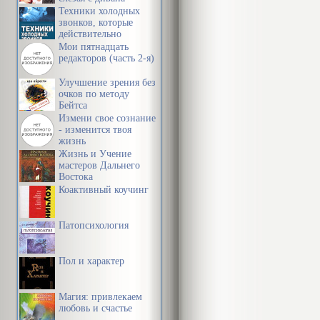
Техники холодных
звонков, которые
действительно
работают
Мои пятнадцать
редакторов (часть 2-я)
Улучшение зрения без
очков по методу
Бейтса
Измени свое сознание
- изменится твоя
жизнь
Жизнь и Учение
мастеров Дальнего
Востока
Коактивный коучинг
Патопсихология
Пол и характер
Магия: привлекаем
любовь и счастье