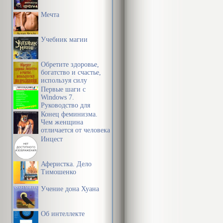
ды голы прас
Мечта
спакоі. І Сце
валуна, шчыль
Учебник магии
нават глядзе
Обретите здоровье,
богатство и счастье,
Было не сцюд
используя силу
подсознания
Первые шаги с
і ветрана. Не
Windows 7.
Руководство для
паказвалася 
начинающих
Конец феминизма.
карысці, таго
Чем женщина
отличается от человека
б яно на якую
Инцест
непрытульнае
Аферистка. Дело
быльнягу ды 
Тимошенко
пагоркавай н
Учение дона Хуана
тужэй захіну
гасцінцы, як 
Об интеллекте