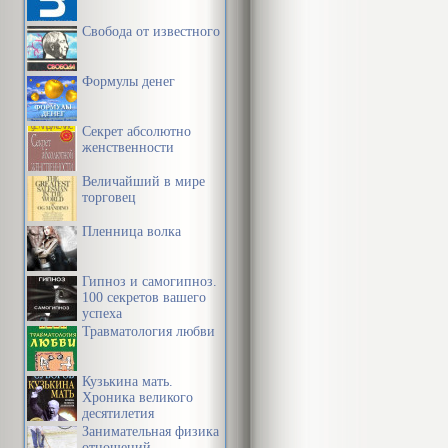
пустэльна, ця
Свобода от известного
Калі часам і 
якая-небудзь 
Формулы денег
патрэбе ў мя
Секрет абсолютно
аж бянтэжыла
женственности
гуло, раўло і
Величайший в мире
торговец
таксама безл
Пленница волка
граніцы, на ў
будзе канца, 
Гипноз и самогипноз.
хутары. Веда
100 секретов вашего
успеха
рукой і навід
Травматология любви
спатыкаючыся
Кузькина мать.
што заязджалі
Хроника великого
десятилетия
перадыхнуць у
Занимательная физика
отношений