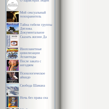
О характерах людей
Мой сексуальный
телохранитель
Тайна гибели группы
Дятлова.
Документальное
расследование
Сказать жизни Да
Инопланетные
цивилизации
Атлантиды
После заката с
негодяем
Психологическое
айкидо
Свобода Шамана
Ночь без права сна