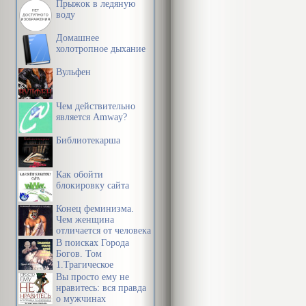
Прыжок в ледяную
воду
Домашнее
холотропное дыхание
Вульфен
Чем действительно
является Amway?
Библиотекарша
Как обойти
блокировку сайта
Конец феминизма.
Чем женщина
отличается от человека
В поисках Города
Богов. Том
1.Трагическое
послание древних.
Вы просто ему не
нравитесь: вся правда
о мужчинах