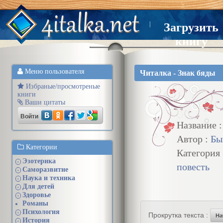
|
Загрузить
книгу
Меню пользователя
Читалка - Знак бяды
Избраные/просмотреные
книги
Ваши цитаты
Войти
Название 
Автор :
Бы
Категории
Категория
Эзотерика
+
повесть
Саморазвитие
+
Наука и техника
+
Для детей
+
Здоровье
+
Романы
Психология
+
Прокрутка текста :
На
История
+