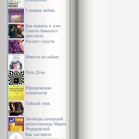
папытаць даро
стала вальне
5 языков любви
чырвонаармей
Как выжить в зоне.
і разышліся ў
Советы бывалого
арестанта
што конна за
Рассвет страсти
карце, а іхні
напаіць коней
Невеста по найму
заставацца н
Путь Дзэн
тады, Сцепан
расцяробамі 
Юридическая
Пятрок — сяд
психология
Трываючы вял
Тайный знак
бярэзніку ноч
Заговоры печорской
чуваць, толь
целительницы Марии
Федоровской
здрыганулася 
Как заставить