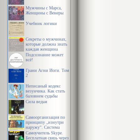
непрыступнас
Мужчины с Марса,
пакручастым 
Женщины с Венеры
ліпка, што зу
Учебник логики
лісточкі, у с
Секреты о мужчинах,
госцяй з інша
которые должна знать
каждая женщина
інакшага, жы
Подсознание может
всё!
Напэўна, усё
Грани Агни Йоги. Том
2
скаронаму тл
Неписаный кодекс
везунчика. Как стать
Усё, апроч не
баловнем судьбы
Сила ведьм
чалавечай па
ператвараць м
Самоорганизация по
будучым.
принципу „изнутри
наружу“. Система
эффективной
Самоучитель Skype.
организации
Бесплатная связь через