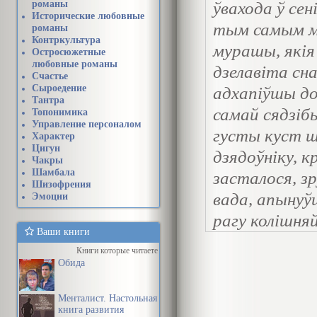
романы
ўвахода ў се
Исторические любовные
тым самым ме
романы
Контркультура
мурашы, якія
Остросюжетные
любовные романы
дзелавіта сн
Счастье
Сыроедение
адхапіўшы до
Тантра
самай сядзіб
Топонимика
Управление персоналом
густы куст 
Характер
Цигун
дзядоўніку, к
Чакры
Шамбала
засталося, зр
Шизофрения
вада, апынуўш
Эмоции
рагу колішня
Ваши книги
калючая дзіч
Книги которые читаете
груш-спасова
Обида
з лесу птушка
Менталист. Настольная
книга развития