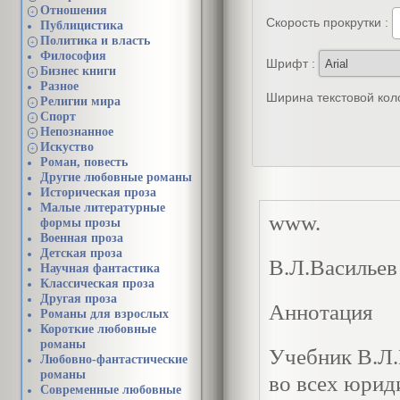
Отношения
+
Скорость прокрутки :
Публицистика
Политика и власть
+
Философия
Шрифт :
Бизнес книги
+
Разное
Ширина текстовой кол
Религии мира
+
Спорт
+
Непознанное
+
Искуство
+
Роман, повесть
Другие любовные романы
Историческая проза
Малые литературные
www.
формы прозы
Военная проза
Детская проза
В.Л.Васильев
Научная фантастика
Классическая проза
Другая проза
Аннотация
Романы для взрослых
Короткие любовные
романы
Учебник В.Л.
Любовно-фантастические
романы
во всех юрид
Современные любовные