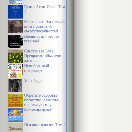
Федерации в 
Грани Агни Йоги. Том
учебных заве
1
"Юриспруден
Менталист. Настольная
книга развития
сверхспособностей
Оглавление
сознания
Внешность - это не
главное!
Часть общая.
Счастливее Бога:
Превратим обычную
жизнь в
Глава 1. Пре
необыкновенное
Непобедимый
приключение
интроверт
Глава 2. Ист
Знак бяды
Глава 3. Мет
Глава 4. Псих
Обретите здоровье,
Глава 5. Соц
богатство и счастье,
используя силу
Глава 6. Пси
подсознания
Формулы денег
Глава 7. Эти
Психопатология. Том 2
предпринимат