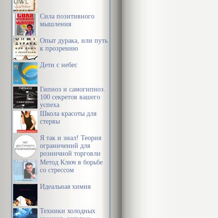
коррекции эт
правонарушит
Сила позитивного
мышления
мы поступаем 
Опыт дурака, или путь
понять свою 
к прозрению
Дети с небес
Профессия сл
Гипноз и самогипноз.
постепенно ф
100 секретов вашего
успеха
человеческой
Школа красоты для
положениями 
стервы
мере осведом
Я так и знал! Теория
ограничений для
объективного
розничной торговли
Метод Ключ в борьбе
вопросов, по
со стрессом
следственным
Идеальная химия
общей эрудиц
также и обши
Техники холодных