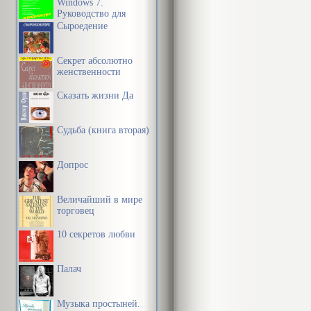
Windows 7.
Руководство для
начинающих
Сыроедение
Юридическая 
дисциплина, 
Секрет абсолютно
закономернос
женственности
рекомендации
Сказать жизни Да
эффективност
Судьба (книга вторая)
Методологич
Допрос
составляют с
деятельности
Величайший в мире
структурой л
торговец
10 секретов любви
Таким образо
психологичес
Палач
как элементо
Музыка простыней.