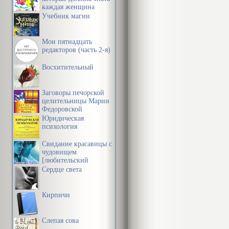
если право в
каждая женщина
Учебник магии
правонарушит
человека в п
Мои пятнадцать
т. п.
редакторов (часть 2-я)
Восхитительный
Психические 
особенности 
Заговоры печорской
целительницы Марии
правонарушит
Федоровской
Юридическая
подчиняясь о
психология
психофизиоло
Свидание красавицы с
юридической 
чудовищем
[любительский
видения этих
перевод]
Сердце света
значения для
Кирпичи
обоснованны
нарушения пр
Слепая сова