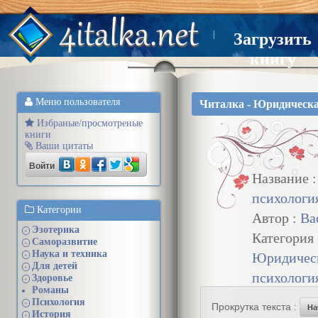
|
Загрузить
книгу
Меню пользователя
Читалка - Юридическа
Избраные/просмотреные
книги
Ваши цитаты
Войти
Название 
психологи
Категории
Автор :
Ва
Эзотерика
+
Категория 
Саморазвитие
+
Наука и техника
Юридичес
+
Для детей
+
психологи
Здоровье
+
Романы
Психология
+
Прокрутка текста :
На
История
+