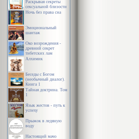
Раскрывая секреты
Исследуя про
сексуальной близости
в браке
Ночь без права сна
психологии, 
что психолог
Эмоциональный
правопримени
шантаж
большие кате
Око возрождения -
древний секрет
деятельность
тибетских лам
Алхимик
правонаруше
Беседы с Богом
Этими методо
(необычный диалог).
Книга 1
принципом ие
Тайная доктрина. Том
1
Язык жестов - путь к
успеху
Прыжок в ледяную
воду
Настоящий мачо