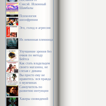
Источника
Сэнсэй. Исконный
Шамбалы
Психология
шизофрении
Эго, голод и агрессия
Их невинная пленница
Улучшение зрения без
очков по методу
Бейтса
Как стать владельцем
своего магазина, не
слезая с дивана
Вы просто ему не
нравитесь: вся правда
о мужчинах
Самоучитель по
развитию интуиции
Хакеры сновидений