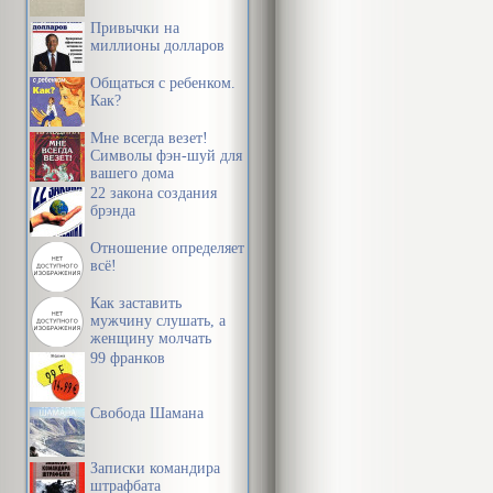
Глава 8. Пси
Привычки на
миллионы долларов
Часть особен
Общаться с ребенком.
Как?
Глава 9. Кри
Мне всегда везет!
Глава 11. Пс
Символы фэн-шуй для
вашего дома
Глава 12. Пс
22 закона создания
брэнда
Глава 13. Пс
Отношение определяет
предваритель
всё!
Глава 14. Исп
Как заставить
консультанта,
мужчину слушать, а
женщину молчать
Глава 15. Пс
99 франков
рассмотрении
Свобода Шамана
Глава 16. Ис
Записки командира
Часть общая
штрафбата