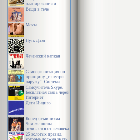
планирования и
поступки, де
управления своим
Вещи в теле
временем и своей
правилам. Пра
жизнью
Мечта
конкретного 
поведения и 
Путь Дзэн
либо всего об
Чеченский капкан
Все нормы по
социальные. 
Самоорганизация по
принципу „изнутри
по использов
наружу“. Система
эффективной
Самоучитель Skype.
Социальные 
организации
Бесплатная связь через
пространства,
Интернет
людьми ( обыч
предметной среды,
Дети Индиго
информации и
времени
Методологиче
Конец феминизма.
состоит в том
Чем женщина
отличается от человека
на личность к
25 золотых правил,
которые должна знать