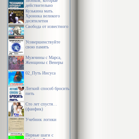
звонков, которые
действительно
Занимаясь ис
работают
Кузькина мать.
Хроника великого
самых отталк
десятилетия
Свобода от известного
судьи должны
(иммунитет) 
Усовершенствуйте
нежелательны
свою память
профессионал
Мужчины с Марса,
Женщины с Венеры
самоуверенно
02_Путь Иисуса
Психологичес
Легкий способ бросить
психологиче
пить
личности и д
Сто лет спустя…
труда и псих
(фанфик)
юридических 
Учебник логики
этих знаний 
Первые шаги с
общения.