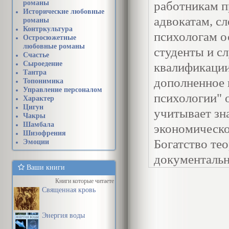
романы
работникам п
Исторические любовные
адвокатам, с
романы
Контркультура
психологам о
Остросюжетные
любовные романы
студенты и с
Счастье
Сыроедение
квалификации
Тантра
дополненное 
Топонимика
Управление персоналом
психологии" 
Характер
Цигун
учитывает зн
Чакры
Шамбала
экономическо
Шизофрения
Богатство те
Эмоции
документальн
Ваши книги
внимание не т
Книги которые читаете
психологией 
Священная кровь
борьбы с пре
Энергия воды
общего и про