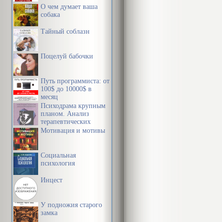
О чем думает ваша
собака
Тайный соблазн
Поцелуй бабочки
Путь программиста: от
100$ до 10000$ в
месяц
Психодрама крупным
планом. Анализ
терапевтических
механизмов
Мотивация и мотивы
Социальная
психология
Инцест
У подножия старого
замка