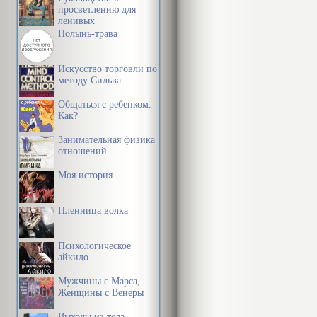
просветлению для
ленивых
Полынь-трава
Искусство торговли по
методу Сильва
Общаться с ребенком.
Как?
Занимательная физика
отношений
Моя история
Пленница волка
Психологическое
айкидо
Мужчины с Марса,
Женщины с Венеры
Выходы из тела.