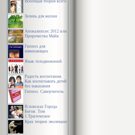
Всеобщая теория всего
Зелень для жизни
Апокалипсис 2012 или
Пророчества Майя
Гипноз для
начинающих
Язык телодвижений
Радость воспитания.
Как воспитывать детей
без наказания
Гипноз. Самоучитель
В поисках Города
Богов. Том
1.Трагическое
послание древних.
Крах теории эволюции