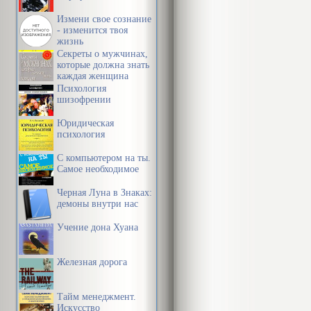
Измени свое сознание
Глава 1. Пре
- изменится твоя
жизнь
Секреты о мужчинах,
Юридическая
которые должна знать
каждая женщина
Психология
включает в с
шизофрении
является при
Юридическая
принадлежит 
психология
области обще
С компьютером на ты.
Самое необходимое
нормами прав
Черная Луна в Знаках:
приобретает 
демоны внутри нас
спецификой ч
Учение дона Хуана
регулировани
Железная дорога
Право всегда
Тайм менеджмент.
Являясь акти
Искусство