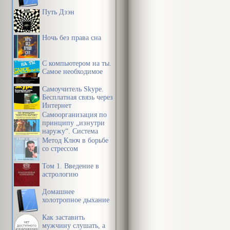
Путь Дзэн
Ночь без права сна
С компьютером на ты.
Самое необходимое
Самоучитель Skype.
Бесплатная связь через
Интернет
Самоорганизация по
принципу „изнутри
наружу“. Система
эффективной
Метод Ключ в борьбе
организации
со стрессом
пространства,
предметной среды,
Том 1. Введение в
информации и
астрологию
времени
Домашнее
холотропное дыхание
Как заставить
мужчину слушать, а