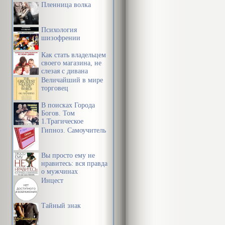
работают
Пленница волка
Психология
шизофрении
Как стать владельцем
своего магазина, не
слезая с дивана
Величайший в мире
торговец
В поисках Города
Богов. Том
1.Трагическое
послание древних.
Гипноз. Самоучитель
Вы просто ему не
нравитесь: вся правда
о мужчинах
Инцест
Тайный знак