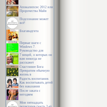
Апокалипсис 2012 или
Пророчества Майя
Подсознание может
всё!
Бхагавадгита
Первые шаги с
Windows 7.
Руководство для
начинающих
7 вещей, о которых он
вам никогда не
расскажет
Счастливее Бога:
Превратим обычную
жизнь в
необыкновенное
Радость воспитания.
приключение
Как воспитывать детей
без наказания
После заката с
негодяем
Мои пятнадцать
редакторов (часть 2-я)