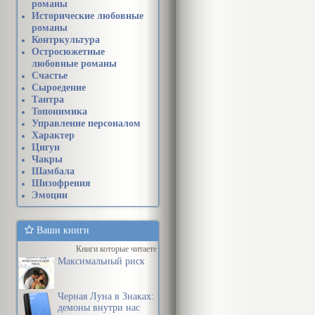
романы
Исторические любовные
романы
Контркультура
Остросюжетные
любовные романы
Счастье
Сыроедение
Тантра
Топонимика
Управление персоналом
Характер
Цигун
Чакры
Шамбала
Шизофрения
Эмоции
Ваши книги
Книги которые читаете
Максимальный риск
Черная Луна в Знаках:
демоны внутри нас