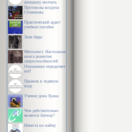
женщину молчать
Протоколы колдуна
Стоменова
Практический аудит:
учебное пособие
Знак бяды
Менталист. Настольная
книга развития
сверхспособностей
сознания
Отношение определяет
всё!
Прыжок в ледяную
воду
Учение дона Хуана
Чем действительно
является Amway?
Невеста по найму