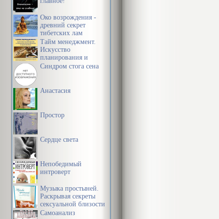
главное!
Око возрождения -
древний секрет
тибетских лам
Тайм менеджмент.
Искусство
планирования и
управления своим
Синдром стога сена
временем и своей
жизнью
Анастасия
Простор
Сердце света
Непобедимый
интроверт
Музыка простыней.
Раскрывая секреты
сексуальной близости
в браке
Самоанализ