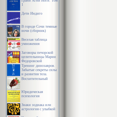
Грани Агни Йоги. Том
1
Дети Индиго
В городе Сочи темные
ночи (сборник)
Веселая таблица
умножения
Заговоры печорской
целительницы Марии
Федоровской
Тренинг динозавров.
Забытые секреты силы
и развития тела.
Восхитительный
Юридическая
психология
Знаки зодиака или
астрология с улыбкой