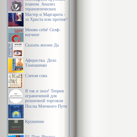
планом. Анализ
терапевтических
механизмов
Мастер и Маргарита -
за Христа или против?
Меняю себя! Селф-
коучинг
Сказать жизни Да
Аферистка. Дело
Тимошенко
Слепая сова
Я так и знал! Теория
ограничений для
розничной торговли
Послы Млечного Пути
Крушение
02_Путь Иисуса