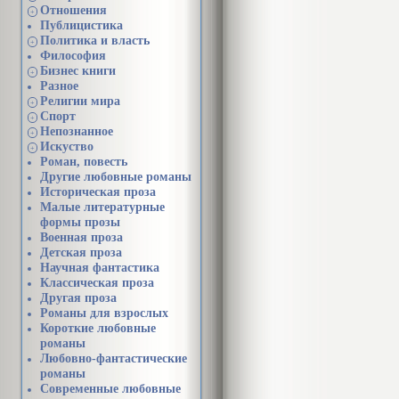
Отношения
+
Публицистика
Политика и власть
+
Философия
Бизнес книги
+
Разное
Религии мира
+
Спорт
+
Непознанное
+
Искуство
+
Роман, повесть
Другие любовные романы
Историческая проза
Малые литературные
формы прозы
Военная проза
Детская проза
Научная фантастика
Классическая проза
Другая проза
Романы для взрослых
Короткие любовные
романы
Любовно-фантастические
романы
Современные любовные