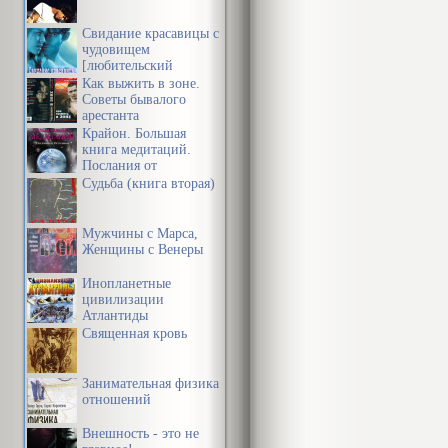
Свидание красавицы с
чудовищем
[любительский
перевод]
Как выжить в зоне.
Советы бывалого
арестанта
Крайон. Большая
книга медитаций.
Послания от
Источника
Судьба (книга вторая)
Мужчины с Марса,
Женщины с Венеры
Инопланетные
цивилизации
Атлантиды
Священная кровь
Занимательная физика
отношений
Внешность - это не