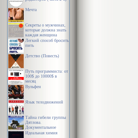
Мечта
Секреты о мужчинах,
которые должна знать
каждая женщина
Легкий способ бросить
пить
Детство (Повесть)
Путь программиста: от
100$ до 10000$ в
месяц
Вульфен
Язык телодвижений
Тайна гибели группы
Дятлова.
Документальное
расследование
Идеальная химия