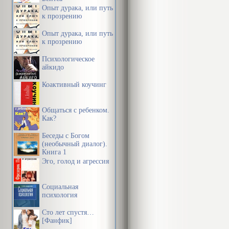
Опыт дурака, или путь
к прозрению
Опыт дурака, или путь
к прозрению
Психологическое
айкидо
Коактивный коучинг
Общаться с ребенком.
Как?
Беседы с Богом
(необычный диалог).
Книга 1
Эго, голод и агрессия
Социальная
психология
Сто лет спустя…
[Фанфик]