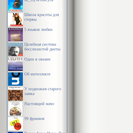
Школа красоты для
стервы
5 языков любви
Целебная система
бесслизистой диеты
Один в океане
Об интеллекте
У подножия старого
замка
Настоящий мачо
99 франков