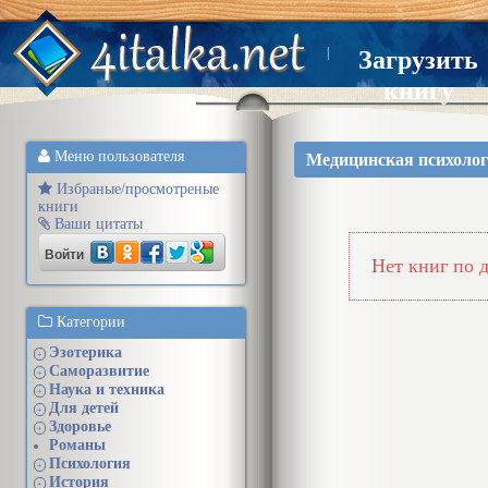
|
Загрузить
книгу
Меню пользователя
Медицинская психоло
Избраные/просмотреные
книги
Ваши цитаты
Войти
Нет книг по 
Категории
Эзотерика
+
Саморазвитие
+
Наука и техника
+
Для детей
+
Здоровье
+
Романы
Психология
+
История
+