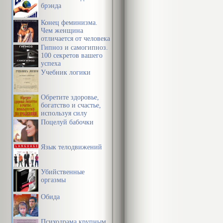
брэнда
Конец феминизма.
Чем женщина
отличается от человека
Гипноз и самогипноз.
100 секретов вашего
успеха
Учебник логики
Обретите здоровье,
богатство и счастье,
используя силу
подсознания
Поцелуй бабочки
Язык телодвижений
Убийственные
оргазмы
Обида
Психодрама крупным