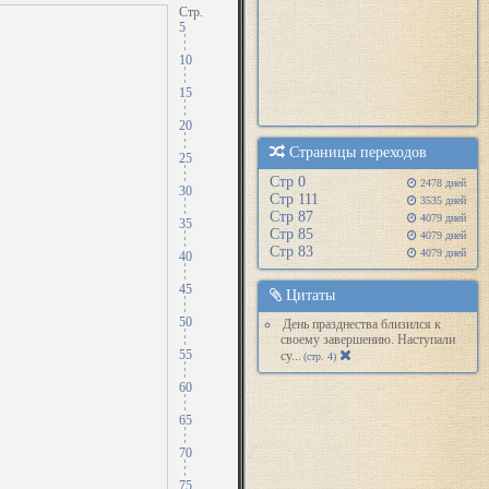
Стр.
5
10
15
20
Страницы переходов
25
Cтр 0
2478 дней
30
Cтр 111
3535 дней
Cтр 87
4079 дней
35
Cтр 85
4079 дней
Cтр 83
4079 дней
40
45
Цитаты
50
День празднества близился к
своему завершению. Наступали
55
су...
(стр. 4)
60
65
70
75