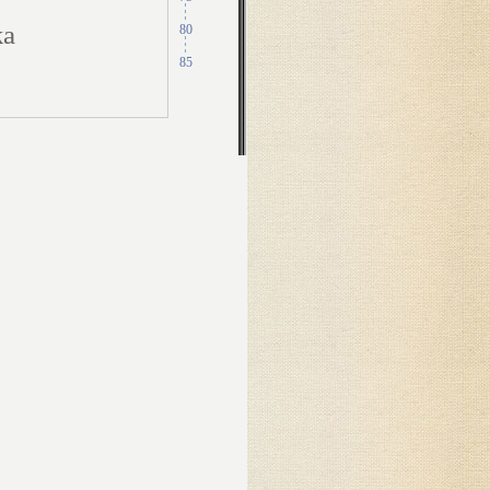
ка
80
85
а
ась
шь