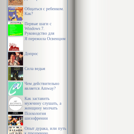
равнодушной
Общаться с ребенком.
Как?
Ее стремление
Первые шаги с
именно оттуд
Windows 7.
Руководство для
жаждало испы
начинающих
Я пережила Освенцим
поскольку ж
идеальный об
Допрос
Кейра сама не
Сила ведьм
отделявшую их
Чем действительно
поражена, что
является Amway?
выражением к
Как заставить
мужчину слушать, а
женщину молчать
Девушка обме
Психология
сияющими г
шизофрении
Опыт дурака, или путь
к прозрению