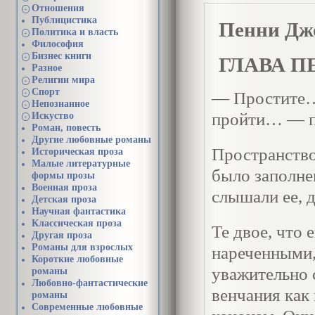
Отношения
+
Публицистика
Пенни Дж
Политика и власть
+
Философия
Бизнес книги
ГЛАВА П
+
Разное
Религии мира
+
Спорт
— Простите…
+
Непознанное
+
пройти… — пр
Искуство
+
Роман, повесть
Другие любовные романы
Пространство
Историческая проза
Малые литературные
было заполне
формы прозы
Военная проза
слышали ее, 
Детская проза
Научная фантастика
Классическая проза
Те двое, что 
Другая проза
Романы для взрослых
нареченными,
Короткие любовные
уважительно 
романы
Любовно-фантастические
венчания как
романы
Современные любовные