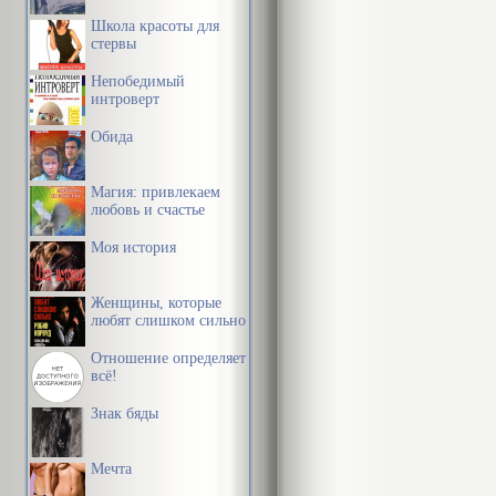
— Прошу ваше
Школа красоты для
стервы
места глубок
Непобедимый
авторитетный
интроверт
и придал бодр
Обида
кошмарный с
Магия: привлекаем
Ей показалось
любовь и счастье
очага, и клуб
Моя история
четким, напо
Женщины, которые
мелодия, оча
любят слишком сильно
ветерка овеял
Отношение определяет
край платья, 
всё!
Знак бяды
Кейра слыша
престижной ч
Мечта