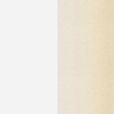
что
е
 к
ди
вно