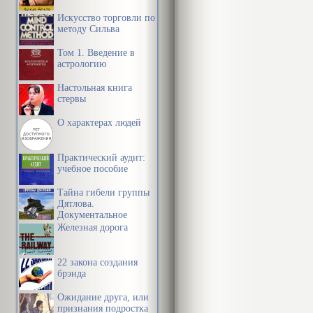
теплотой в зв
Искусство торговли по
фразах, обна
методу Сильва
и, можно был
Том 1. Введение в
чувствовалась
астрологию
Кейру и заво
Настольная книга
стервы
Любой друго
О характерах людей
и не придать 
Практический аудит:
учебное пособие
уж большого з
Тайна гибели группы
чувствительн
Дятлова.
Документальное
происходила 
расследование
Железная дорога
ущербности с
родом с север
22 закона создания
брэнда
что произнош
Ожидание друга, или
провинции. О
признания подростка