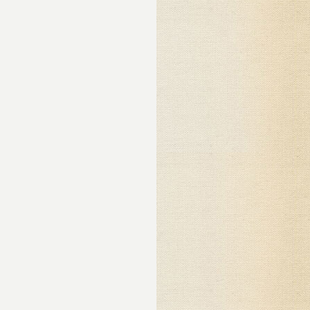
го
едь
ь
ла,
так