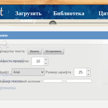
|
|
|
Загрузить
Библиотека
Ци
книгу
мачо
рокрутка текста :
Начать
Остановить
:
Настоящий
корость прокрутки :
рифт :
Размер шрифта :
ордан Пенни
 :
Короткие
ирина текстовой колонки :
 романы