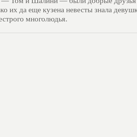
и — Том и Шалини — были добрые друзья
ко их да еще кузена невесты знала девуш
пестрого многолюдья.
ре патио специально по случаю
ия раскинул свои своды великолепный
у-то и стремилась хрупкая англичанка. Он
одолевала сопротивление шумной толпы,
ьянящим духом всеобщей беспечности.
ыкалась, наталкивалась на людей, извинял
сдерживая невольно прорывавшееся
Но от этого ее путь к цели становился ли
длительнее.
вилась и перевела дыхание.