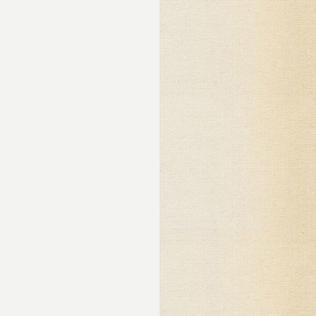
едь
й,