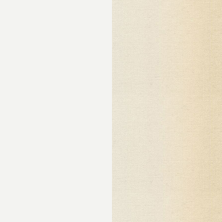
а
ка
у
ела
ных