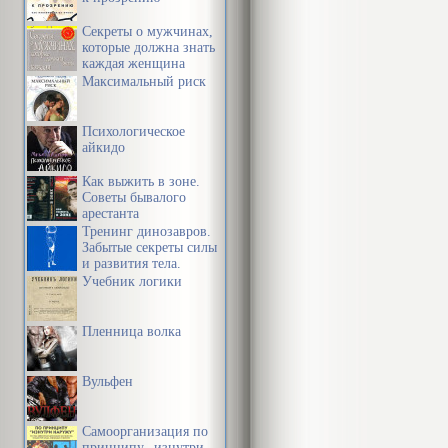
У Джея не на
Секреты о мужчинах,
которые должна знать
незнакомая де
каждая женщина
Максимальный риск
вообще он был
время на пре
Психологическое
нему заставил
айкидо
достоинству 
Как выжить в зоне.
Советы бывалого
внешность. О
арестанта
Тренинг динозавров.
гостей на это
Забытые секреты силы
и развития тела.
Учебник логики
на его пристр
Высокая, мил
Пленница волка
дышала свеже
руки, стройны
Вульфен
казалась худы
Самоорганизация по
вырисовывали
принципу „изнутри