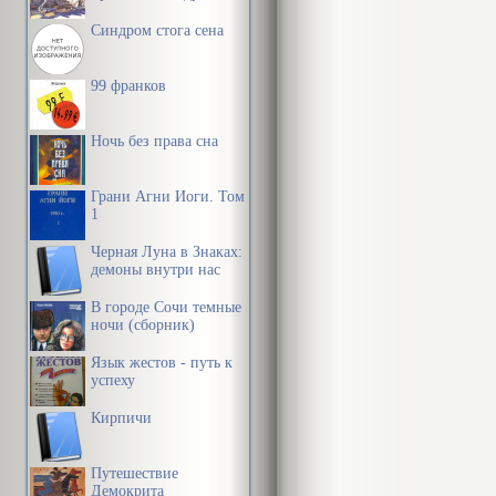
и не обрела 
Синдром стога сена
Ее профессио
устремлялись
99 франков
надеялась ст
Ночь без права сна
была молоден
ее мечты и о
Грани Агни Йоги. Том
определеннос
1
парадной сто
Черная Луна в Знаках:
демоны внутри нас
догадывалась 
В городе Сочи темные
Удивительным
ночи (сборник)
трогательную
Язык жестов - путь к
успеху
Кейра, с детс
Кирпичи
в безбедной 
возможностей,
Путешествие
Демокрита