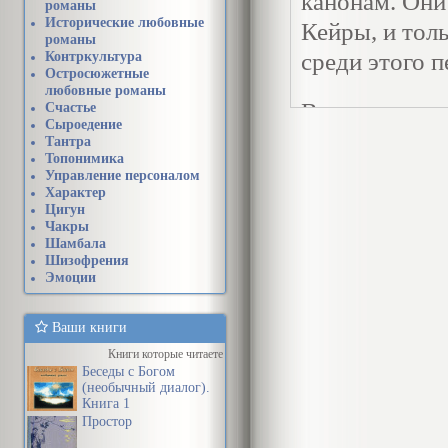
канонам. Он
романы
Исторические любовные
Кейры, и толь
романы
среди этого 
Контркультура
Остросюжетные
любовные романы
В самом цент
Счастье
Сыроедение
бракосочетан
Тантра
Топонимика
шатер. К нем
Управление персоналом
Характер
отчаянно пре
Цигун
зараженной п
Чакры
Шамбала
Шизофрения
Девушка спот
Эмоции
перед ними, 
Ваши книги
раздражение. 
Книги которые читаете
извилистее и 
Беседы с Богом
(необычный диалог).
Книга 1
Кейра остано
Простор