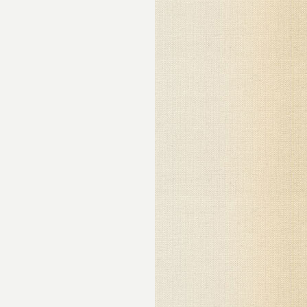
го
ил
т
т
ий