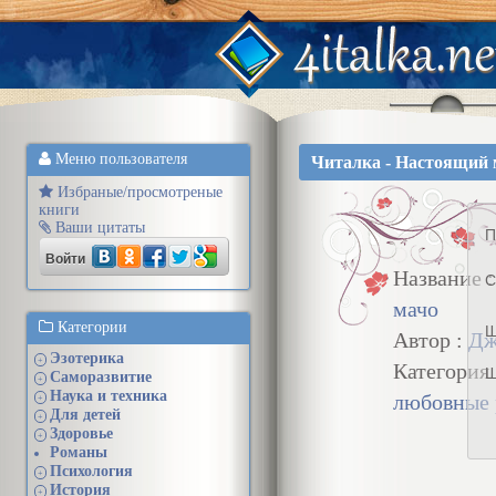
Меню пользователя
Читалка - Настоящий 
Избраные/просмотреные
книги
Ваши цитаты
П
Войти
Название 
С
мачо
Категории
Ш
Автор :
Дж
Эзотерика
+
Категория
Ш
Саморазвитие
+
Наука и техника
любовные
+
Для детей
+
Здоровье
+
Романы
Психология
+
История
+