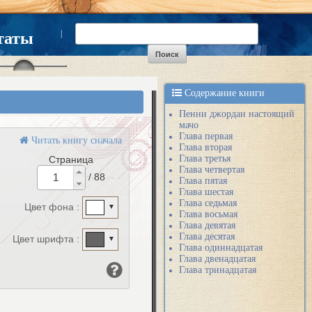
|
таты
Содержание книги
Пенни джордан настоящий
мачо
Глава первая
Читать книгу сначала
Глава вторая
Глава третья
Страница
Глава четвертая
/ 88
Глава пятая
Глава шестая
Глава седьмая
Цвет фона :
▼
Глава восьмая
Глава девятая
Глава десятая
Цвет шрифта :
▼
Глава одиннадцатая
Глава двенадцатая
Глава тринадцатая