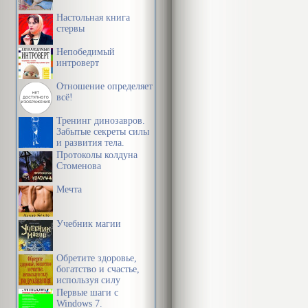
многих людей
Настольная книга
объясню, поч
стервы
Непобедимый
Управлять си
интроверт
осуществлени
Отношение определяет
книга познак
всё!
приемами – ва
Тренинг динозавров.
Забытые секреты силы
повседневной
и развития тела.
Протоколы колдуна
Стоменова
За двадцать 
Мечта
этой системе 
книги, с ней
Учебник магии
во всем мире
– добро пожа
Обретите здоровье,
богатство и счастье,
многом помо
используя силу
подсознания
Первые шаги с
Windows 7.