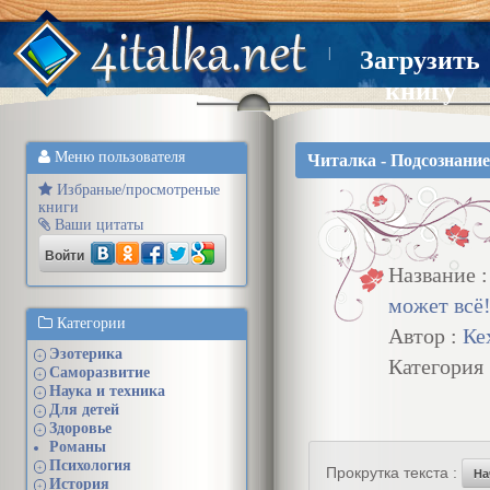
|
Загрузить
книгу
Меню пользователя
Читалка - Подсознание
Избраные/просмотреные
книги
Ваши цитаты
Войти
Название 
может всё
Категории
Автор :
Ке
Эзотерика
+
Категория
Саморазвитие
+
Наука и техника
+
Для детей
+
Здоровье
+
Романы
Психология
+
Прокрутка текста :
На
История
+