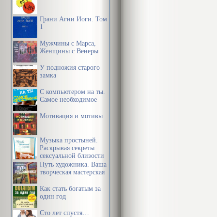
каждый из ни
Грани Агни Йоги. Том
увидеть, – к
1
часть ее лица
Мужчины с Марса,
Женщины с Венеры
У подножия старого
замка
С компьютером на ты.
Самое необходимое
Мотивация и мотивы
Музыка простыней.
Раскрывая секреты
сексуальной близости
в браке
Путь художника. Ваша
творческая мастерская
Как стать богатым за
один год
Сто лет спустя…