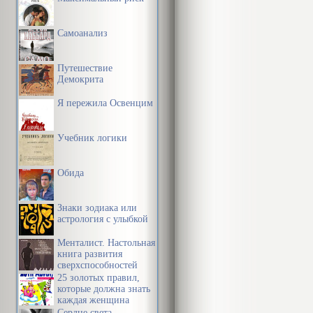
Самоанализ
Путешествие
Демокрита
Я пережила Освенцим
Учебник логики
Обида
Знаки зодиака или
астрология с улыбкой
Менталист. Настольная
книга развития
сверхспособностей
сознания
25 золотых правил,
которые должна знать
каждая женщина
Сердце света