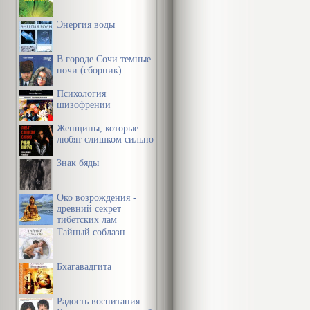
внезапные пе
Энергия воды
прыжки», в од
других же – к
В городе Сочи темные
ничто не пост
ночи (сборник)
находящейся 
Психология
шизофрении
результат бе
Женщины, которые
динамична, и 
любят слишком сильно
живы и дина
Знак бяды
Око возрождения -
ВСЕЛЕННАЯ 
древний секрет
тибетских лам
Тайный соблазн
Теории, поло
эффекта, был
Бхагавадгита
Гарбором, по
Радость воспитания.