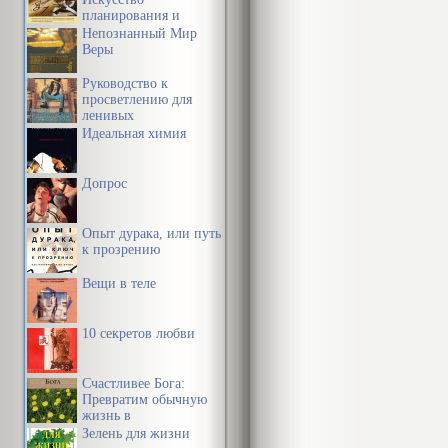
составляющие
планирования и
уровне Вселе
управления своим
Непознанный Мир
временем и своей
Веры
этаким безд
жизнью
Руководство к
каждый предм
просветлению для
ленивых
Идеальная химия
. Одним слов
уже тысячеле
Допрос
оккультисты, 
гигантского е
Опыт дурака, или путь
к прозрению
«Когда срыва
Вещи в теле
высказывание
10 секретов любви
Современная 
материальный
Счастливее Бога:
частицы сост
Превратим обычную
жизнь в
считают пучк
необыкновенное
Зелень для жизни
приключение