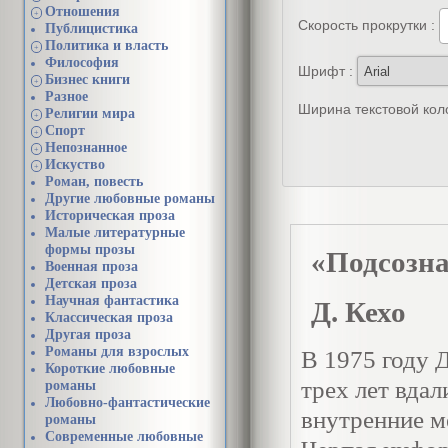
Отношения
+
Скорость прокрутки :
Публицистика
Политика и власть
+
Философия
Шрифт :
Бизнес книги
+
Разное
Ширина текстовой кол
Религии мира
+
Спорт
+
Непознанное
+
Искуство
+
Роман, повесть
Другие любовные романы
Историческая проза
Малые литературные
формы прозы
«Подсозна
Военная проза
Детская проза
Научная фантастика
Д. Кехо
Классическая проза
Другая проза
Романы для взрослых
В 1975 году 
Короткие любовные
трех лет вдал
романы
Любовно-фантастические
внутренние м
романы
Современные любовные