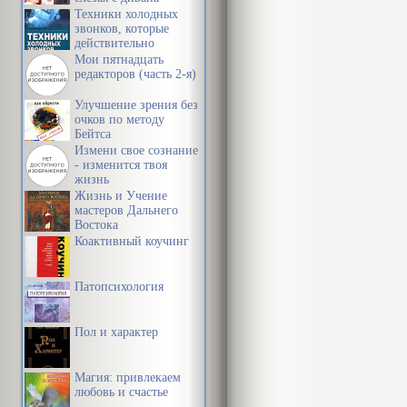
Техники холодных
звонков, которые
действительно
работают
Мои пятнадцать
редакторов (часть 2-я)
Улучшение зрения без
очков по методу
Бейтса
Измени свое сознание
- изменится твоя
жизнь
Жизнь и Учение
мастеров Дальнего
Востока
Коактивный коучинг
Патопсихология
Пол и характер
Магия: привлекаем
любовь и счастье