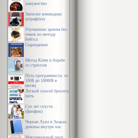
замужество
Записки командира
штрафбата
Улучшение зрения без
очков по методу
Бейтса
Сыроедение
Метод Ключ в борьбе
со стрессом
Путь программиста: от
100$ до 10000$ в
месяц
Легкий способ бросить
пить
Сто лет спустя…
(фанфик)
Черная Луна в Знаках:
демоны внутри нас
Максимальный риск