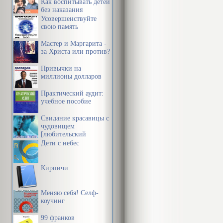
свое открыти
Как воспитывать детей
без наказания
котором «цел
Усовершенствуйте
свою память
составляющих
определенным
Мастер и Маргарита -
за Христа или против?
отрезать каку
Привычки на
из отрезанно
миллионы долларов
ее генетическ
Практический аудит:
учебное пособие
Несколько лет
Свидание красавицы с
чудовищем
фотографии, 
[любительский
перевод]
эффекта. На 
Дети с небес
женщина. Взг
Кирпичи
другое изобр
взглянуть сл
Меняю себя! Селф-
коучинг
игриво выста
вдруг упала и
99 франков