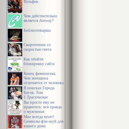
Вульфен
Чем действительно
является Amway?
Библиотекарша
Скорочтение со
скоростью света
Как обойти
блокировку сайта
Конец феминизма.
Чем женщина
отличается от человека
В поисках Города
Богов. Том
1.Трагическое
послание древних.
Вы просто ему не
нравитесь: вся правда
о мужчинах
Мне всегда везет!
Символы фэн-шуй для
вашего дома