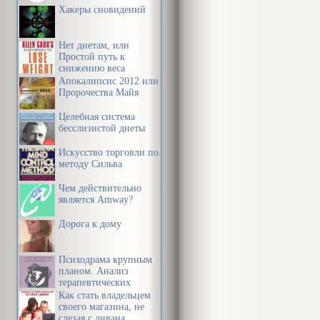
Хакеры сновидений
Нет диетам, или
Простой путь к
снижению веса
Апокалипсис 2012 или
Пророчества Майя
Целебная система
бесслизистой диеты
Искусство торговли по
методу Сильва
Чем действительно
является Amway?
Дорога к дому
Психодрама крупным
планом. Анализ
терапевтических
механизмов
Как стать владельцем
своего магазина, не
слезая с дивана