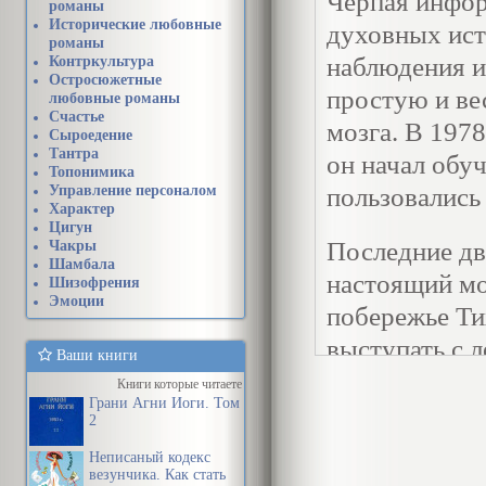
Черпая инфор
романы
Исторические любовные
духовных ист
романы
наблюдения и
Контркультура
Остросюжетные
простую и ве
любовные романы
Счастье
мозга. В 197
Сыроедение
Тантра
он начал обуч
Топонимика
Управление персоналом
пользовались
Характер
Цигун
Последние дв
Чакры
Шамбала
настоящий мо
Шизофрения
Эмоции
побережье Ти
выступать с 
Ваши книги
Книги которые читаете
СЛОВО 
Грани Агни Йоги. Том
2
Я признателе
Неписаный кодекс
везунчика. Как стать