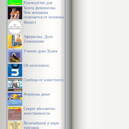
вам, и лично
Руководство для
начинающих
Конец феминизма.
«Подсознание
Чем женщина
отличается от человека
Джон Кехо
Инцест
ГЛАВА 1 
Аферистка. Дело
Тимошенко
Есть многое н
Учение дона Хуана
нашим мудре
Об интеллекте
Шекспир
Чтобы использ
Свобода от известного
знать законы
Формулы денег
вам ведь не 
или системы 
Секрет абсолютно
немногие раз
женственности
большинству 
Величайший в мире
торговец