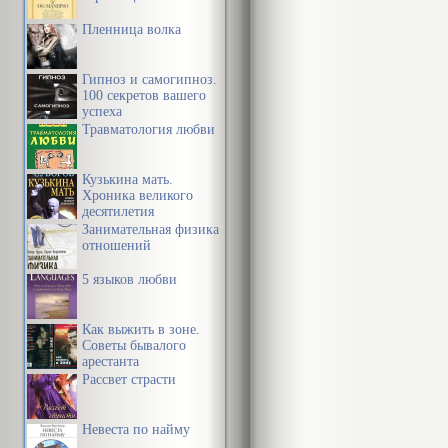
дело и с сил
Пленница волка
этой системы
повседневной
Гипноз и самогипноз.
100 секретов вашего
успеха
Мы начнем с 
Травматология любви
поразительны
двадцать лет,
Кузькина мать.
Хроника великого
создает свою
десятилетия
Занимательная физика
почему визуа
отношений
не просто не
5 языков любви
помогающий ч
энергетическ
Как выжить в зоне.
Советы бывалого
превращать ж
арестанта
Рассвет страсти
рост семян.
Невеста по найму
Осознав сущн