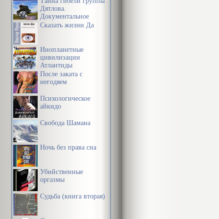
Тайна гибели группы
Дятлова.
Документальное
расследование
Сказать жизни Да
Инопланетные
цивилизации
Атлантиды
После заката с
негодяем
Психологическое
айкидо
Свобода Шамана
Ночь без права сна
Убийственные
оргазмы
Судьба (книга вторая)