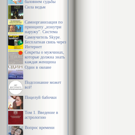
мои устные л
баловнем судьбы
Сила ведьм
руководством 
благодарен Р
Самоорганизация по
помощь в изд
принципу „изнутри
наружу“. Система
партнеру и д
эффективной
Самоучитель Skype.
организации
Бесплатная связь через
должна быть 
пространства,
Интернет
предметной среды,
Секреты о мужчинах,
наконец, мое
информации и
которые должна знать
времени
каждая женщина
товарищество
Один в океане
Джон Кехо.
Подсознание может
всё!
ВВЕДЕН
Поцелуй бабочки
Я хочу подел
Том 1. Введение в
необходимых 
астрологию
книге «Подсо
Вопрос времени