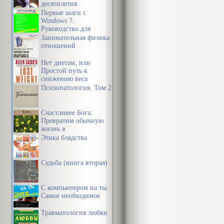
десятилетия
Первые шаги с
Далее следую
Windows 7.
Руководство для
иллюстрации 
начинающих
Занимательная физика
отношений
направлений 
Нет диетам, или
«достижений»
Простой путь к
снижению веса
уязвимое и б
Психопатология. Том 2
психически п
мужчина.
Счастливее Бога:
Превратим обычную
жизнь в
Как всегда л
необыкновенное
Этика блядства
приключение
проводя убед
Судьба (книга вторая)
представляет
что ещё в ег
С компьютером на ты.
маленькой си
Самое необходимое
феминизма».
Травматология любви