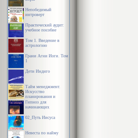
проклятыми м
Непобедимый
угнетаем их,
интроверт
средств мас
Практический аудит:
учебное пособие
Статья назыв
Том 1. Введение в
астрологию
мониторинг р
Грани Агни Йоги. Том
какими слова
1
ужаснулась, 
Дети Индиго
сравнительно
негативном кл
Тайм менеджмент.
Искусство
Главный враг
планирования и
управления своим
Гипноз для
временем и своей
начинающих
Никонов гово
жизнью
02_Путь Иисуса
Разжигает… 
Обзывается…
Невеста по найму