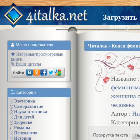
|
Загрузить
книгу
Меню пользователя
Читалка - Конец феми
Избраные/просмотреные
книги
Ваши цитаты
Войти
Название 
феминизма
Категории
женщина о
Эзотерика
+
человека
Саморазвитие
+
Наука и техника
Автор :
Ни
+
Для детей
+
Категория
Здоровье
+
Романы
Психология
+
Прокрутка текста :
На
История
+