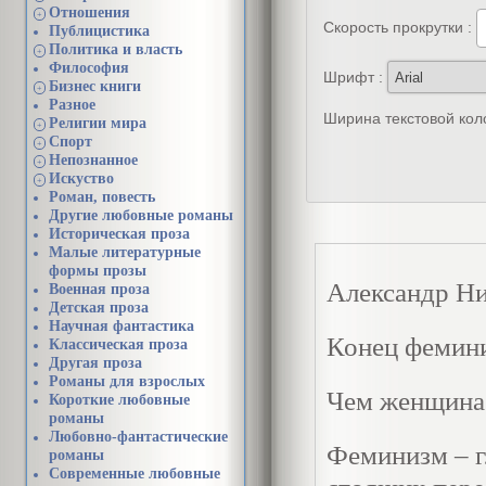
Отношения
+
Скорость прокрутки :
Публицистика
Политика и власть
+
Философия
Шрифт :
Бизнес книги
+
Разное
Ширина текстовой кол
Религии мира
+
Спорт
+
Непознанное
+
Искуство
+
Роман, повесть
Другие любовные романы
Историческая проза
Малые литературные
формы прозы
Александр Н
Военная проза
Детская проза
Научная фантастика
Конец фемин
Классическая проза
Другая проза
Романы для взрослых
Чем женщина 
Короткие любовные
романы
Любовно-фантастические
Феминизм – г
романы
Современные любовные