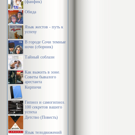
(фанфик)
социального г
Обида
накатило, ест
Язык жестов - путь к
Эта книга – п
успеху
я, по ходу за
В городе Сочи темные
ночи (сборник)
своего «лека
Тайный соблазн
Как выжить в зоне.
Советы бывалого
арестанта
Кирпичи
Гипноз и самогипноз.
100 секретов вашего
успеха
Детство (Повесть)
Язык телодвижений