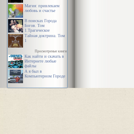
Магия: привлекаем
любовь и счастье
В поисках Города
Богов. Том
1.Трагическое
послание древних.
Тайная доктрина. Том
1
Просмотреные книги
Как найти и скачать в
Интернете любые
файлы
А я был в
Компьютерном Городе