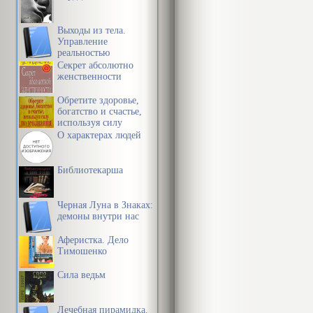
Выходы из тела.
Управление
реальностью
Секрет абсолютно
женственности
Обретите здоровье,
богатство и счастье,
используя силу
подсознания
О характерах людей
Библиотекарша
Черная Луна в Знаках:
демоны внутри нас
Аферистка. Дело
Тимошенко
Сила ведьм
Лечебная пирамидка.