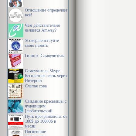
Обвиняет фем
подсознател
Отношение определяет
всё!
Да, вот такой
Чем действительно
является Amway?
феминизма на
Усовершенствуйте
свою память
Впрочем, не 
Гипноз. Самоучитель
отечественна
чтобы вместе
Самоучитель Skype.
семимильными
Бесплатная связь через
Интернет
журналисты 
Слепая сова
движение вся
Свидание красавицы с
чудовищем
[любительский
«Женщины пре
перевод]
Путь программиста: от
100$ до 10000$ в
жестокие пре
месяц
Поспешное
как субъекты