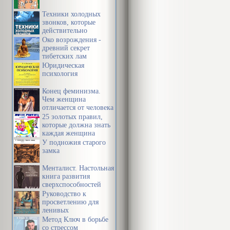
Следует прис
Техники холодных
звонков, которые
угрозах, кот
действительно
работают
Око возрождения -
России пока е
древний секрет
тибетских лам
пена – от во
Юридическая
психология
Ещё не появи
Конец феминизма.
Чем женщина
отличается от человека
споры и ярос
25 золотых правил,
читатели (и ч
которые должна знать
каждая женщина
им пересмотр
У подножия старого
замка
феминизма в 
Менталист. Настольная
книга развития
Одно из глав
сверхспособностей
сознания
Руководство к
они помогают
просветлению для
ленивых
исторических
Метод Ключ в борьбе
подняться на
со стрессом