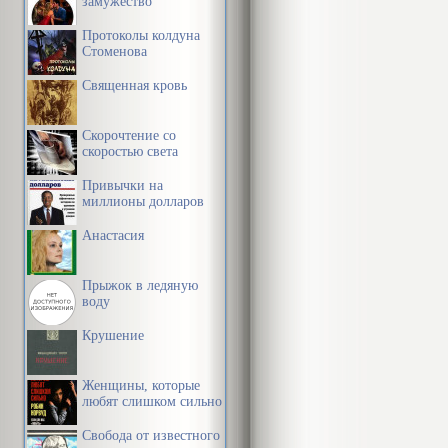
замужество
носительницы
Протоколы колдуна
авторша мате
Стоменова
несколько за
Священная кровь
Пугачевой му
Скорочтение со
террористку 
скоростью света
женщину с ун
Привычки на
окурков».
миллионы долларов
Анастасия
Но и это ещё
женщинами. «
Прыжок в ледяную
воду
вражды», – о
Крушение
феминистичес
обращаются 
Женщины, которые
женщины», «
любят слишком сильно
Причём, что 
Свобода от известного