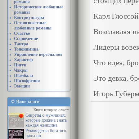
стоящих пере
романы
Исторические любовные
романы
Карл Глоссой
Контркультура
Остросюжетные
любовные романы
Возглавляя па
Счастье
Сыроедение
Тантра
Лидеры вовек 
Топонимика
Управление персоналом
Характер
Что идея, бр
Цигун
Чакры
Шамбала
Это девка, б
Шизофрения
Эмоции
Игорь Губер
Ваши книги
Вы не сумели
Книги которые читаете
Секреты о мужчинах,
теперь должны
которые должна знать
каждая женщина
остров, имя 
Руководство богатого
уничтожили в
папы по