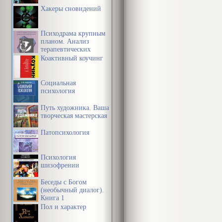
Хакеры сновидений
Психодрама крупным
планом. Анализ
терапевтических
механизмов
Коактивный коучинг
Социальная
психология
Путь художника. Ваша
творческая мастерская
Патопсихология
Психология
шизофрении
Беседы с Богом
(необычный диалог).
Книга 1
Пол и характер