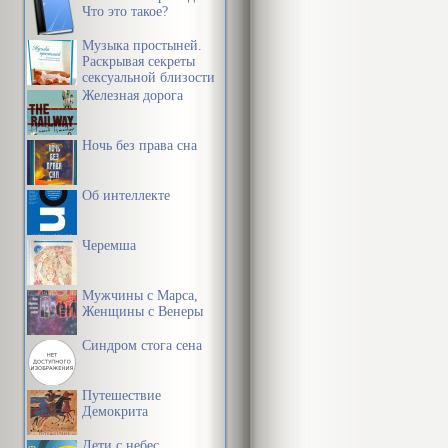
Что это такое?
Музыка простыней.
Раскрывая секреты
сексуальной близости
в браке
Железная дорога
Ночь без права сна
Об интеллекте
Черемша
Мужчины с Марса,
Женщины с Венеры
Синдром стога сена
Путешествие
Демокрита
Дети с небес