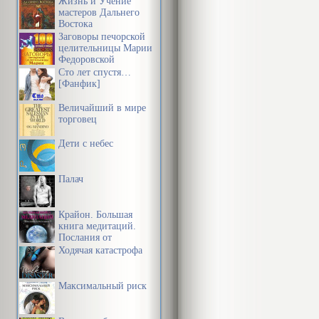
Жизнь и Учение
мастеров Дальнего
Востока
Заговоры печорской
целительницы Марии
Федоровской
Сто лет спустя…
[Фанфик]
Величайший в мире
торговец
Дети с небес
Палач
Крайон. Большая
книга медитаций.
Послания от
Источника
Ходячая катастрофа
Максимальный риск