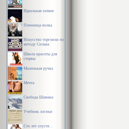
выражение («
Идеальная химия
женских конф
ворота не лез
Пленница волка
…Если вам ка
Искусство торговли по
смешные сума
методу Сильва
эпиграф к это
Школа красоты для
стервы
А на Западе 
Маленькая ручка
сказать или н
СССР вякнуть
Мечта
диссиденты в
поднимают го
Свобода Шамана
уже невозмож
Учебник логики
Нам здесь не
Сто лет спустя…
переболели. 