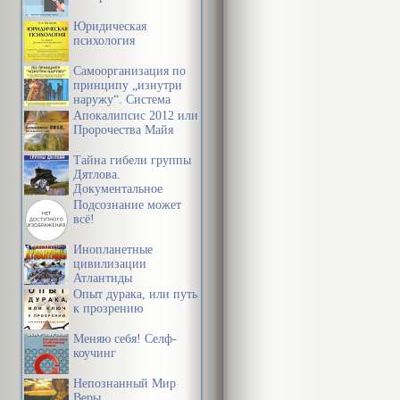
«порядок в м
Юридическая
психология
Книги Алекса
Самоорганизация по
принципу „изнутри
наружу“. Система
От автора
эффективной
Апокалипсис 2012 или
организации
Пророчества Майя
пространства,
предметной среды,
Тайна гибели группы
Я – враг наро
информации и
Дятлова.
времени
Документальное
расследование
Подсознание может
Не всего, пра
всё!
пятидесяти т
Инопланетные
цивилизации
Атлантиды
О том, что я 
Опыт дурака, или путь
случайно – н
к прозрению
возмущённой 
Меняю себя! Селф-
коучинг
филологическ
Непознанный Мир
трактат об у
Веры