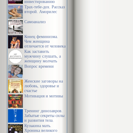
инвестированию
Трах-тебе-дох. Рассказ
Катон Старш
второй. Аморилес
Самоанализ
От издате
Конец феминизма.
Чем женщина
Это одна из 
отличается от человека
Как заставить
последнее дес
мужчину слушать, а
женщину молчать
как и больши
Вопрос времени
цивилизации.
Женские заговоры на
Впечатляющая
любовь, здоровье и
счастье
образования,
Мотивация и мотивы
и доведённой
Тренинг динозавров.
нарисованная 
Забытые секреты силы
и развития тела.
какой почве 
Кузькина мать.
разнообразны
Хроника великого