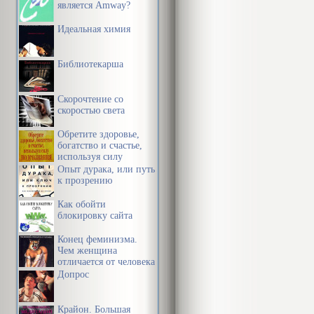
является Amway?
Идеальная химия
Библиотекарша
Скорочтение со
скоростью света
Обретите здоровье,
богатство и счастье,
используя силу
подсознания
Опыт дурака, или путь
к прозрению
Как обойти
блокировку сайта
Конец феминизма.
Чем женщина
отличается от человека
Допрос
Крайон. Большая