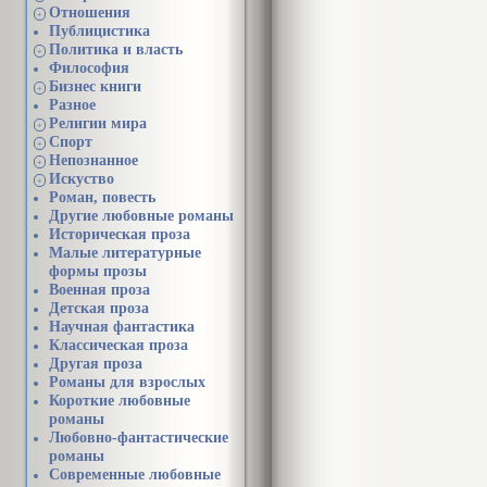
Отношения
+
Публицистика
Политика и власть
+
Философия
Бизнес книги
+
Разное
Религии мира
+
Спорт
+
Непознанное
+
Искуство
+
Роман, повесть
Другие любовные романы
Историческая проза
Малые литературные
формы прозы
Военная проза
Детская проза
Научная фантастика
Классическая проза
Другая проза
Романы для взрослых
Короткие любовные
романы
Любовно-фантастические
романы
Современные любовные