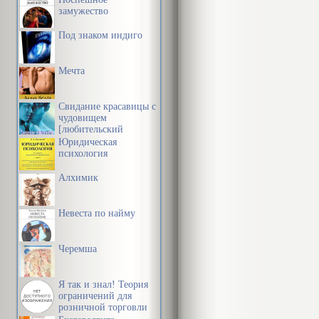
замужество
Под знаком индиго
Мечта
Свидание красавицы с
чудовищем
[любительский
перевод]
Юридическая
психология
Алхимик
Невеста по найму
Черемша
Я так и знал! Теория
ограничений для
розничной торговли