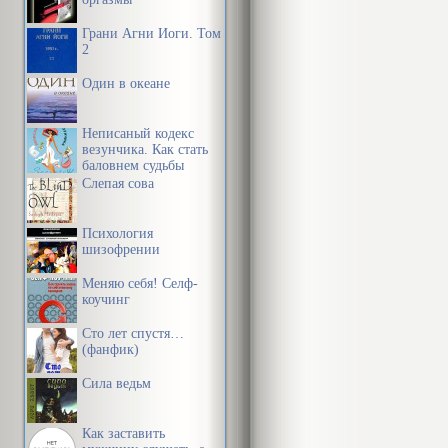
Грани Агни Йоги. Том
2
Один в океане
Неписаный кодекс
везунчика. Как стать
баловнем судьбы
Слепая сова
Психология
шизофрении
Меняю себя! Селф-
коучинг
Сто лет спустя…
(фанфик)
Сила ведьм
Как заставить