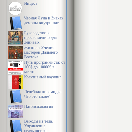
Инцест
Черная Луна в Знаках:
демоны внутри нас
Руководство к
просветлению для
ленивых
Жизнь и Учение
мастеров Дальнего
Востока
Путь программиста: от
100$ до 10000$ в
месяц
Коактивный коучинг
Лечебная пирамидка.
Что это такое?
Патопсихология
Выходы из тела.
Управление
реальностью