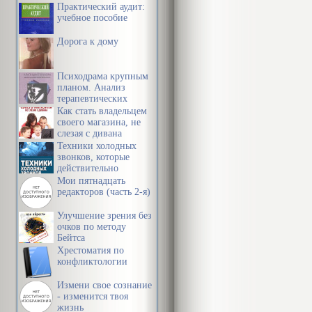
Практический аудит:
учебное пособие
Дорога к дому
Психодрама крупным
планом. Анализ
терапевтических
механизмов
Как стать владельцем
своего магазина, не
слезая с дивана
Техники холодных
звонков, которые
действительно
работают
Мои пятнадцать
редакторов (часть 2-я)
Улучшение зрения без
очков по методу
Бейтса
Хрестоматия по
конфликтологии
Измени свое сознание
- изменится твоя
жизнь