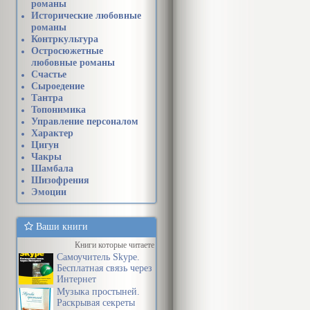
романы
Исторические любовные
романы
Контркультура
Остросюжетные
любовные романы
Счастье
Сыроедение
Тантра
Топонимика
Управление персоналом
Характер
Цигун
Чакры
Шамбала
Шизофрения
Эмоции
Ваши книги
Книги которые читаете
Самоучитель Skype.
Бесплатная связь через
Интернет
Музыка простыней.
Раскрывая секреты