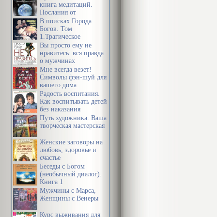
книга медитаций.
Послания от
Источника
В поисках Города
Богов. Том
1.Трагическое
послание древних.
Вы просто ему не
нравитесь: вся правда
о мужчинах
Мне всегда везет!
Символы фэн-шуй для
вашего дома
Радость воспитания.
Как воспитывать детей
без наказания
Путь художника. Ваша
творческая мастерская
Женские заговоры на
любовь, здоровье и
счастье
Беседы с Богом
(необычный диалог).
Книга 1
Мужчины с Марса,
Женщины с Венеры
Курс выживания для