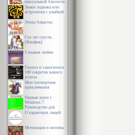
сексуальной близости
в браке
Знаки зодиака или
астрология с улыбкой
Этика блядства
Сто лет спустя…
[Фанфик]
5 языков любви
Гипноз и самогипноз.
100 секретов вашего
успеха
Мои посмертные
приключения
Первые шаги с
Windows 7.
Руководство для
начинающих
О характерах людей
Мотивация и мотивы