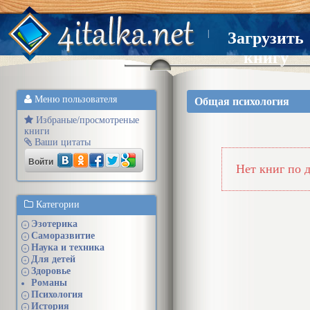
|
Загрузить
книгу
Меню пользователя
Общая психология
Избраные/просмотреные
книги
Ваши цитаты
Войти
Нет книг по 
Категории
Эзотерика
+
Саморазвитие
+
Наука и техника
+
Для детей
+
Здоровье
+
Романы
Психология
+
История
+