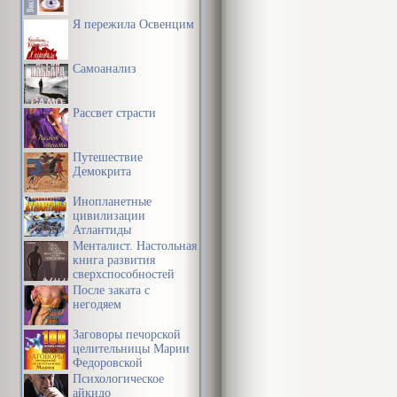
Я пережила Освенцим
Самоанализ
Рассвет страсти
Путешествие
Демокрита
Инопланетные
цивилизации
Атлантиды
Менталист. Настольная
книга развития
сверхспособностей
сознания
После заката с
негодяем
Заговоры печорской
целительницы Марии
Федоровской
Психологическое
айкидо