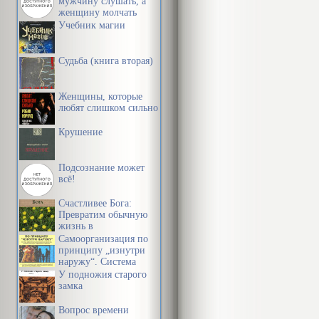
мужчину слушать, а
женщину молчать
Учебник магии
Судьба (книга вторая)
Женщины, которые
любят слишком сильно
Крушение
Подсознание может
всё!
Счастливее Бога:
Превратим обычную
жизнь в
необыкновенное
Самоорганизация по
приключение
принципу „изнутри
наружу“. Система
эффективной
У подножия старого
организации
замка
пространства,
предметной среды,
Вопрос времени
информации и