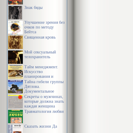
Знак бяды
Улучшение зрения без
очков по методу
Бейтса
Священная кровь
Мой сексуальный
телохранитель
Тайм менеджмент.
Искусство
планирования и
управления своим
Тайна гибели группы
временем и своей
Дятлова.
жизнью
Документальное
расследование
Секреты о мужчинах,
которые должна знать
каждая женщина
Травматология любви
Сказать жизни Да