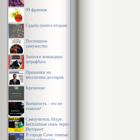
голову меч н
99 франков
профилактиче
Судьба (книга вторая)
Профилактиче
Поспешное
Зам. главного
замужество
мужчина в во
Записки командира
ведущий еще 
штрафбата
занятиях расс
Привычки на
миллионы долларов
У него из-за 
Крушение
возникали кон
Внешность - это не
были хороши
главное!
содержание: “
Самоучитель Skype.
меня муж или 
Бесплатная связь через
Интернет
В городе Сочи темные
ночи (сборник)