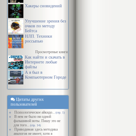
Хакеры сновидений
Улучшение зрения без
очков по методу
Бейтса
НЛП. Техники
россыпью
Просмотреные книги
Как найти и скачать в
Интернете любые
файлы
А я был в
Компьютерном Городе
Цитаты других
пользователей
Психологическое айкидо...
(стр. 1)
В нем не было ни одной
фальшивой ноты. Пишу это не
для того...
(стр. 14)
Приводимая здесь методика
аналогов не имеет, хотя я