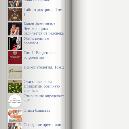
отец у детей
Сам выставляе
Тайная доктрина. Том
1
Послушайте е
Конец феминизма.
Чем женщина
него в семье
отличается от человека
Убийственные
оргазмы
Однажд
Том 1. Введение в
домой 
астрологию
“психо
Психопатология. Том 2
Диалог началс
Счастливее Бога:
Почему
Превратим обычную
жизнь в
Вместо оправ
необыкновенное
Отношение определяет
приключение
всё!
Дорога
Этика блядства
вела се
Ожидание друга, или
Ведь п