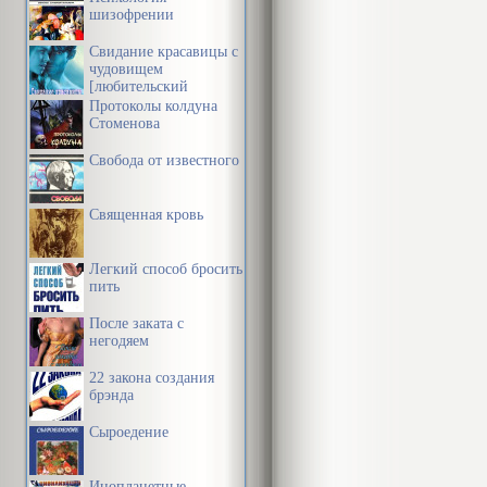
Оно до
шизофрении
произво
Свидание красавицы с
чудовищем
огромн
[любительский
перевод]
Протоколы колдуна
Лицо директо
Стоменова
шла следующ
Свобода от известного
Если э
Священная кровь
претенз
прости
Легкий способ бросить
пить
Hапряжение с
После заката с
несколько бл
негодяем
она изложила
22 закона создания
брэнда
Сыроедение
Инопланетные