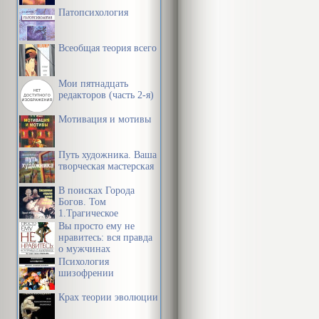
Патопсихология
Всеобщая теория всего
Мои пятнадцать
редакторов (часть 2-я)
Мотивация и мотивы
Путь художника. Ваша
творческая мастерская
В поисках Города
Богов. Том
1.Трагическое
послание древних.
Вы просто ему не
нравитесь: вся правда
о мужчинах
Психология
шизофрении
Крах теории эволюции