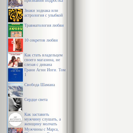
признания подростка
поздно
Знаки зодиака или
- как н
астрология с улыбкой
Жена (с гнево
Травматология любви
Брось 
10 секретов любви
(Она знала о 
Как стать владельцем
своего магазина, не
Я (виновато):
слезая с дивана
Грани Агни Йоги. Том
1
Да при
Свобода Шамана
же врем
Мог бы
Сердце света
Жена (уже не 
Как заставить
Ладно,
мужчину слушать, а
женщину молчать
Я молча разде
Мужчины с Марса,