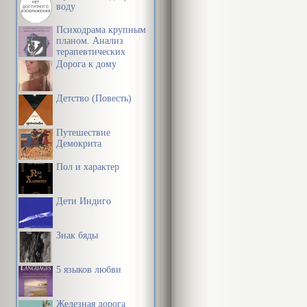
воду
Я пони
Психодрама крупным
сейчас
планом. Анализ
терапевтических
Чтобы у вас н
механизмов
Дорога к дому
заявление об
Детство (Повесть)
даты. Я полн
только я еще 
Путешествие
меня.
Демокрита
Пол и характер
Hачальник по
интересом. За
Дети Индиго
отношения ст
Знак бяды
уверенность в
5 языков любви
А вот пример
амортизации н
Железная дорога