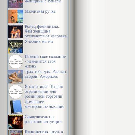
Женщины с Венеры
начинаю что-т
Маленькая ручка
заканчивает 
вкусно, но на
Конец феминизма.
некоторым на
Чем женщина
отличается от человека
Учебник магии
Что же
накорм
Измени свое сознание
- изменится твоя
Я (виновато):
жизнь
Трах-тебе-дох. Рассказ
второй. Аморилес
Hет, я 
Я так и знал! Теория
Жена (несколь
ограничений для
розничной торговли
Домашнее
Ладно, 
холотропное дыхание
Я съел тольк
Самоучитель по
(настороженн
развитию интуиции
Язык жестов - путь к