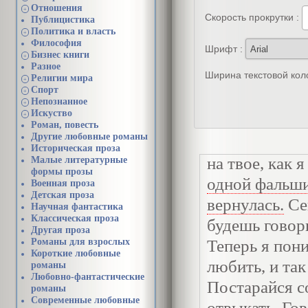
Отношения
Вот его соде
+
Скорость прокрутки :
Публицистика
Политика и власть
+
Ты абсолютно
Философия
Шрифт :
Бизнес книги
+
Благодарю теб
Разное
Ширина текстовой кол
Религии мира
+
видимому, из 
Спорт
+
Непознанное
ни на секунд
+
Искуство
+
Роман, повесть
Другие любовные романы
ты меня любиш
Историческая проза
на твое, как 
Малые литературные
формы прозы
одной фальши
Военная проза
Детская проза
вернулась.
Се
Научная фантастика
Классическая проза
будешь говор
Другая проза
Романы для взрослых
Теперь я пон
Короткие любовные
любить, и так
романы
Любовно-фантастические
Постарайся со
романы
Современные любовные
отвыкать. Гов