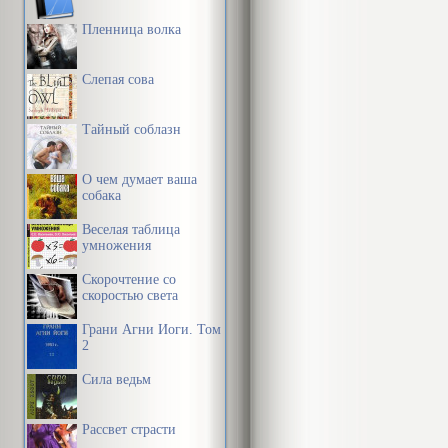
Осмелю
Пленница волка
плохой
Слепая сова
Подпоручик Д
продолжал:
Тайный соблазн
Осмелю
О чем думает ваша
хороше
собака
слез, 
Веселая таблица
умножения
У подпоручик
Скорочтение со
завопить:
скоростью света
Грани Агни Йоги. Том
Провал
2
Карнеги в так
Сила ведьм
то, что собир
ветра его пар
Рассвет страсти