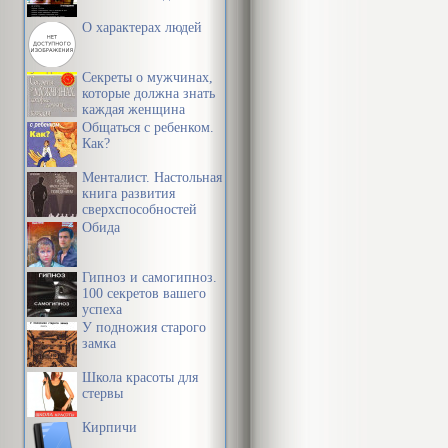
О характерах людей
Определение 
использовать
Секреты о мужчинах,
отношениях, в
которые должна знать
каждая женщина
одному и том
Общаться с ребенком.
Как?
приобретают 
Менталист. Настольная
заранее изве
книга развития
сверхспособностей
находим в “П
сознания
Обида
из героев кни
солдатами, о
Гипноз и самогипноз.
100 секретов вашего
меня не знает
успеха
У подножия старого
меня узнаете 
замка
Однажды Шве
Школа красоты для
стервы
Ты чег
Кирпичи
Швейка