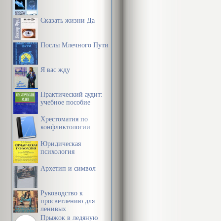
начальнику и
Сказать жизни Да
чтобы вы мен
Послы Млечного Пути
Знаете, что я
Я вас жду
три примера.
Практический аудит:
учебное пособие
Д. был квали
Хрестоматия по
болел и тем 
конфликтологии
начальника, к
Юридическая
ему уволитьс
психология
психологичес
Архетип и символ
уверенно. И 
Руководство к
недели, напис
просветлению для
ленивых
даты, пришел
Прыжок в ледяную