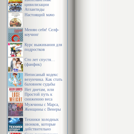
цивилизации
Атлантиды
Настоящий мачо
Меняю себя! Селф-
коучинг
Курс выживания для
подростков
Сто лет спустя…
(фанфик)
Неписаный кодекс
везунчика. Как стать
баловнем судьбы
Нет диетам, или
Простой путь к
снижению веса
Мужчины с Марса,
Женщины с Венеры
Техники холодных
звонков, которые
действительно
работают