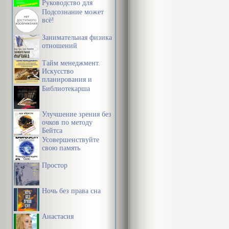
Человек устр
Руководство для
начинающих
Подсознание может
хочется того,
всё!
сладок. И нао
Занимательная физика
что ему навя
отношений
срывать яблок
Тайм менеджмент.
Искусство
планирования и
Как только H
управления своим
Библиотекарша
временем и своей
ним, она сраз
жизнью
Улучшение зрения без
Когда же он п
очков по методу
Бейтса
ничего не по
Усовершенствуйте
эффект. Хочеш
свою память
это.
Простор
С приобретен
Ночь без права сна
сценариев я
Анастасия