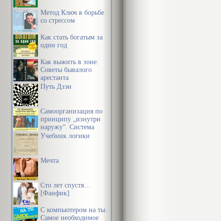
убедился, чт
Метод Ключ в борьбе
писать письмо
со стрессом
Как стать богатым за
Hачинающие 
один год
нередко посл
Как выжить в зоне.
переходят на
Советы бывалого
арестанта
того, партнер
Путь Дзэн
Каждый раз о
Самоорганизация по
состоянии. Р
принципу „изнутри
наружу“. Система
необходимый
эффективной
Учебник логики
организации
пространства,
эффект. Одна
предметной среды,
Мечта
информации и
Очень пережи
времени
полгода, но к
Сто лет спустя…
[Фанфик]
Профилак
С компьютером на ты.
Самое необходимое