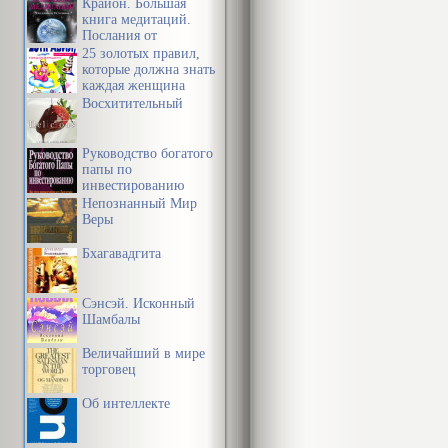
Крайон. Большая
книга медитаций.
Послания от
Источника
25 золотых правил,
которые должна знать
каждая женщина
Восхитительный
Руководство богатого
папы по
инвестированию
Непознанный Мир
Веры
Бхагавадгита
Сэнсэй. Исконный
Шамбалы
Величайший в мире
торговец
Об интеллекте