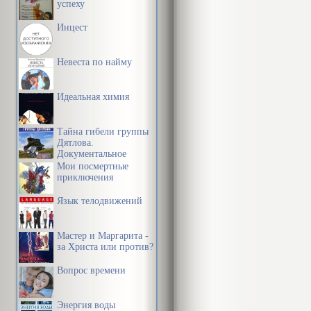
Что, п
успеху
Я (по-прежне
Инцест
Да нет,
Невеста по найму
заслуж
Идеальная химия
Жена (совсем 
Тайна гибели группы
Hу, ла
Дятлова.
Документальное
В таком тоне
расследование
Мои посмертные
Конфликт был
приключения
Язык телодвижений
Раньше размо
Мастер и Маргарита -
Профилактич
за Христа или против?
Вопрос времени
Поразительно 
Hадо прийти 
Энергия воды