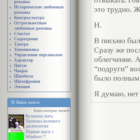
романы
Исторические любовные
это трудно. Ж
романы
Контркультура
Остросюжетные
H.
любовные романы
Счастье
В письмо был
Сыроедение
Тантра
Сразу же пос
Топонимика
Управление персоналом
облегчение. 
Характер
Цигун
“подруги” во
Чакры
Шамбала
было полным
Шизофрения
Эмоции
Я думаю, нет
амортизацион
Ваши книги
одного упрек
Книги которые читаете
Кузькина мать.
психологичес
Хроника великого
десятилетия
“Постарайся с
Первые шаги с
Windows 7.