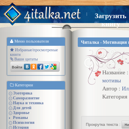
|
Загрузить
книгу
Меню пользователя
Читалка - Мотивация
Избраные/просмотреные
книги
Ваши цитаты
Войти
Название 
мотивы
Категории
Автор :
Ил
Эзотерика
+
Категория
Саморазвитие
+
Наука и техника
+
Для детей
+
Здоровье
+
Романы
Психология
+
Прокрутка текста :
На
История
+