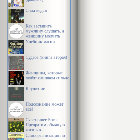
. Потребност
Сила ведьм
обстоятельст
Как заставить
активности. 
мужчину слушать, а
женщину молчать
утверждал, ч
Учебник магии
достаточно о
традиционное
Судьба (книга вторая)
активности с
Женщины, которые
волевой деят
любят слишком сильно
Крушение
К. Гельвеции
страсти. Физ
Подсознание может
из-за удовле
всё!
Последние он
Счастливее Бога:
Превратим обычную
жизнь в
Большую роль
необыкновенное
Самоорганизация по
приключение