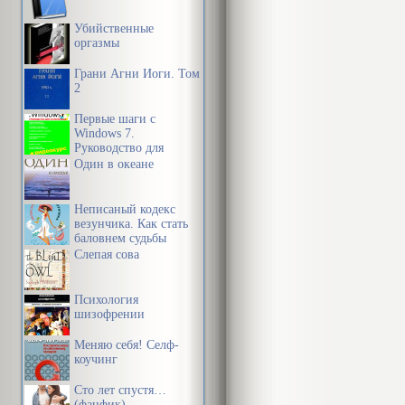
потребности 
Убийственные
чего-либо, в
оргазмы
потребностям
Грани Агни Йоги. Том
2
телесные при
Первые шаги с
Windows 7.
П. Гольбах т
Руководство для
начинающих
Один в океане
потребностей 
последовател
Неписаный кодекс
движущим фак
везунчика. Как стать
баловнем судьбы
активности. 
Слепая сова
реальные или
Психология
связано благ
шизофрении
действие наш
Меняю себя! Селф-
тому, чтобы 
коучинг
поддержания 
Сто лет спустя…
(фанфик)