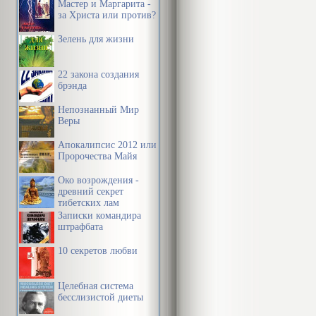
Мастер и Маргарита -
за Христа или против?
Зелень для жизни
22 закона создания
брэнда
Непознанный Мир
Веры
Апокалипсис 2012 или
Пророчества Майя
Око возрождения -
древний секрет
тибетских лам
Записки командира
штрафбата
10 секретов любви
Целебная система
бесслизистой диеты