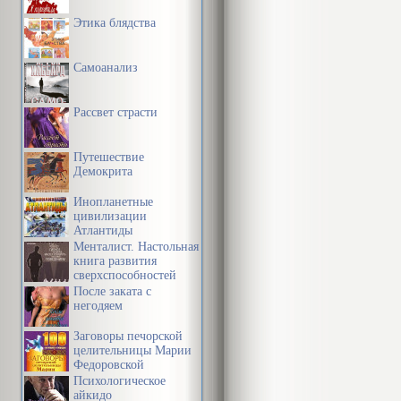
том, какое ме
Этика блядства
может преодо
зависимости о
Самоанализ
управлять св
Рассвет страсти
поведением. 
побуждения, 
Путешествие
внешней дейс
Демокрита
стремиться к
Инопланетные
цивилизации
их только тог
Атлантиды
Менталист. Настольная
насущными. В
книга развития
сверхспособностей
богоподобном
сознания
После заката с
разума он см
негодяем
Заговоры печорской
на поиск ист
целительницы Марии
Федоровской
Психологическое
У Платона по
айкидо