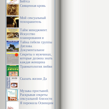
Бейтса
Гераклит под
Священная кровь
влечения, по
Мой сексуальный
определяются
телохранитель
радуются гря
Тайм менеджмент.
купаются в пы
Искусство
планирования и
побудительных
управления своим
Тайна гибели группы
временем и своей
Дятлова.
желание поку
жизнью
Документальное
расследование
Секреты о мужчинах,
злоупотребле
которые должна знать
каждая женщина
то же время 
Травматология любви
способствует
интеллектуал
Сказать жизни Да
Сократ писал
Музыка простыней.
Раскрывая секреты
потребности,
сексуальной близости
в браке
Я пережила Освенцим
заключается н