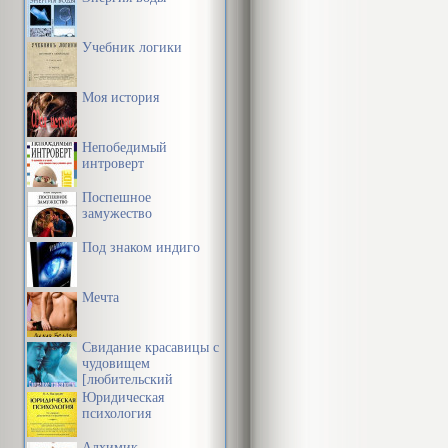
Учебник логики
Моя история
Непобедимый
интроверт
Поспешное
замужество
Под знаком индиго
Мечта
Свидание красавицы с
чудовищем
[любительский
перевод]
Юридическая
психология
Алхимик