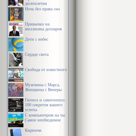
десятилетия
определяющие
Ночь без права сна
основания.
Привычки на
Близки к эти
миллионы долларов
Источниками 
Дети с небес
вытекающие и
Сердце света
Голландский 
Свобода от известного
побудительно
относил в пер
Мужчины с Марса,
телом, так и 
Женщины с Венеры
превращается
Гипноз и самогипноз.
100 секретов вашего
успеха
Особое значе
С компьютером на ты.
Самое необходимое
источникам а
Кирпичи
материалисты