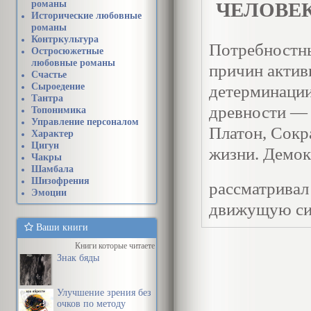
романы
ЧЕЛОВЕ
Исторические любовные
романы
Контркультура
Потребностн
Остросюжетные
любовные романы
причин актив
Счастье
Сыроедение
детерминации
Тантра
древности — 
Топонимика
Управление персоналом
Платон, Сокр
Характер
Цигун
жизни. Демок
Чакры
Шамбала
Шизофрения
рассматривал
Эмоции
движущую сил
эмоциональны
Ваши книги
Книги которые читаете
изощренным, 
Знак бяды
привычку к т
выйти из дик
Улучшение зрения без
очков по методу