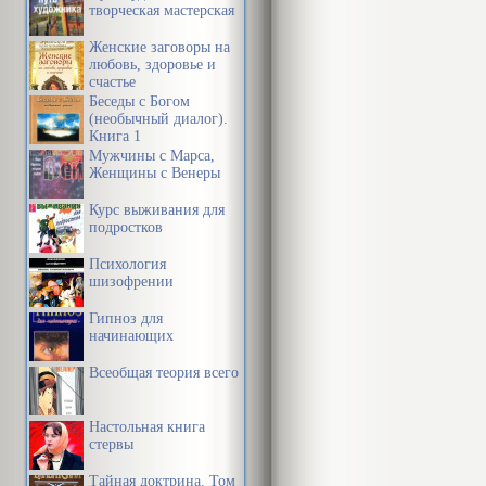
творческая мастерская
Женские заговоры на
любовь, здоровье и
счастье
Беседы с Богом
(необычный диалог).
Книга 1
Мужчины с Марса,
Женщины с Венеры
Курс выживания для
подростков
Психология
шизофрении
Гипноз для
начинающих
Всеобщая теория всего
Настольная книга
стервы
Тайная доктрина. Том