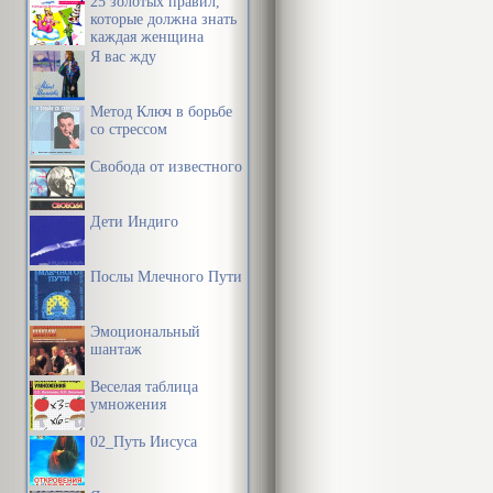
25 золотых правил,
которые должна знать
каждая женщина
Я вас жду
Метод Ключ в борьбе
со стрессом
Свобода от известного
Дети Индиго
Послы Млечного Пути
Эмоциональный
шантаж
Веселая таблица
умножения
02_Путь Иисуса