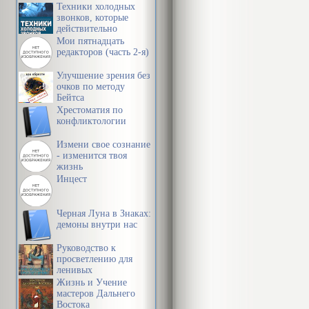
Техники холодных
звонков, которые
действительно
работают
Мои пятнадцать
редакторов (часть 2-я)
Улучшение зрения без
очков по методу
Бейтса
Хрестоматия по
конфликтологии
Измени свое сознание
- изменится твоя
жизнь
Инцест
Черная Луна в Знаках:
демоны внутри нас
Руководство к
просветлению для
ленивых
Жизнь и Учение
мастеров Дальнего
Востока