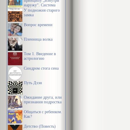
принципу „изнутри
человека отво
наружу“. Система
эффективной
У подножия старого
считал он, мо
организации
замка
пространства,
определить р
предметной среды,
Вопрос времени
информации и
психического
времени
развитием по
Пленница волка
познавательн
Том 1. Введение в
органические
астрологию
и к появлени
Синдром стога сена
Животные на
которые и оп
Путь Дзэн
жизнь.
Ожидание друга, или
признания подростка
Также значит
Общаться с ребенком.
человека отв
Как?
организм ока
Детство (Повесть)