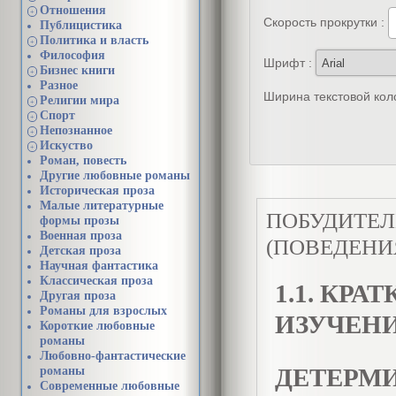
Отношения
+
Скорость прокрутки :
Публицистика
Политика и власть
+
Философия
Шрифт :
Бизнес книги
+
Разное
Ширина текстовой кол
Религии мира
+
Спорт
+
Непознанное
+
Искуство
+
Роман, повесть
Другие любовные романы
Историческая проза
Малые литературные
ПОБУДИТЕ
формы прозы
Военная проза
(ПОВЕДЕНИ
Детская проза
Научная фантастика
Классическая проза
1.1. КР
Другая проза
Романы для взрослых
ИЗУЧЕН
Короткие любовные
романы
Любовно-фантастические
ДЕТЕРМ
романы
Современные любовные