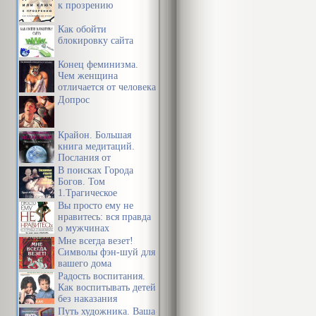
к прозрению
Как обойти
блокировку сайта
Конец феминизма.
Чем женщина
отличается от человека
Допрос
Крайон. Большая
книга медитаций.
Послания от
Источника
В поисках Города
Богов. Том
1.Трагическое
послание древних.
Вы просто ему не
нравитесь: вся правда
о мужчинах
Мне всегда везет!
Символы фэн-шуй для
вашего дома
Радость воспитания.
Как воспитывать детей
без наказания
Путь художника. Ваша