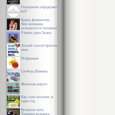
«вожделеющу
Отношение определяет
всё!
стаду и треб
Конец феминизма.
благородной 
Чем женщина
отличается от человека
Учение дона Хуана
Аристотель с
механизмов п
Легкий способ бросить
стремления вс
пить
образа или м
99 франков
организма по
Свобода Шамана
стороны, стр
связанными с
Железная дорога
неудовольств
сообщать и о
Как стать богатым за
один год
данного объе
Кузькина мать.
любое волево
Хроника великого