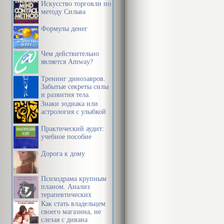
Искусство торговли по
методу Сильва
Формулы денег
Чем действительно
является Amway?
Тренинг динозавров.
Забытые секреты силы
и развития тела.
Знаки зодиака или
астрология с улыбкой
Практический аудит:
учебное пособие
Дорога к дому
Психодрама крупным
планом. Анализ
терапевтических
механизмов
Как стать владельцем
своего магазина, не
слезая с дивана