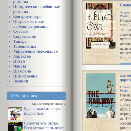
романы
Слепа
Исторические любовные
романы
Хедаят
Контркультура
Роман, 
Роман
Остросюжетные
сова" 
любовные романы
это са
Счастье
знаме
Сыроедение
произ
Тантра
велик
Топонимика
иранс
Управление персоналом
писат
Характер
Хедая
Цигун
Чакры
Чита
Шамбала
Слеп
Желе
Шизофрения
дорог
Эмоции
Исмайл
Роман, 
Рецен
Ваши книги
«Amaz
Книги которые читаете
Дейст
Курс выживания для
проис
подростков
перио
по 198
Самоучитель Skype.
Узбек
Бесплатная связь через
роман