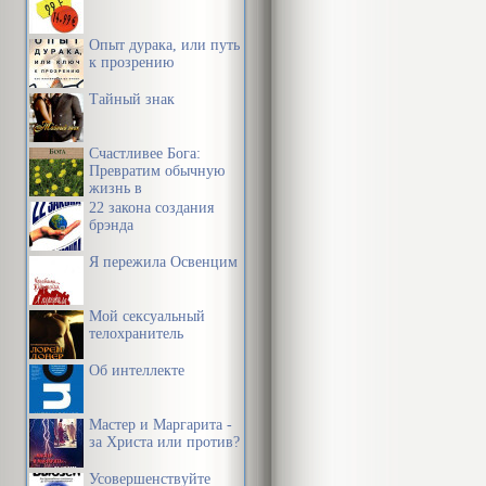
Опыт дурака, или путь
к прозрению
Тайный знак
Счастливее Бога:
Превратим обычную
жизнь в
необыкновенное
22 закона создания
приключение
брэнда
Я пережила Освенцим
Мой сексуальный
телохранитель
Об интеллекте
Мастер и Маргарита -
за Христа или против?
Усовершенствуйте