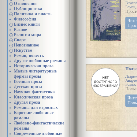
ковал
Отношения
Гезало
+
фунда
Роман, 
Публицистика
эконо
Прост
Политика и власть
+
мощи
Философия
Совет
Чита
Бизнес книги
Кажд
Прос
+
Разное
трудо
Религии мира
далёк
+
Спорт
строй
+
трев
Непознанное
+
отбле
Искуство
+
военн
Роман, повесть
предг
Другие любовные романы
насы
Историческая проза
Полы
остро
Малые литературные
непр
формы прозы
Лаврен
Андрее
Военная проза
Чита
Роман, 
Детская проза
Чере
Полын
Научная фантастика
Классическая проза
Чита
Другая проза
Полы
Романы для взрослых
Короткие любовные
романы
Любовно-фантастические
романы
Современные любовные