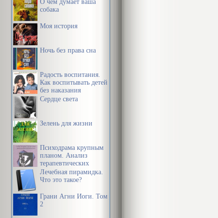
О чем думает ваша
собака
Моя история
Ночь без права сна
Радость воспитания.
Как воспитывать детей
без наказания
Сердце света
Зелень для жизни
Психодрама крупным
планом. Анализ
терапевтических
механизмов
Лечебная пирамидка.
Что это такое?
Грани Агни Йоги. Том
2