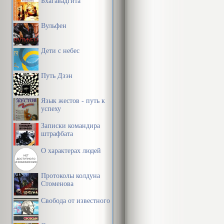
Бхагавадгита
Вульфен
Дети с небес
Путь Дзэн
Язык жестов - путь к
успеху
Записки командира
штрафбата
О характерах людей
Протоколы колдуна
Стоменова
Свобода от известного