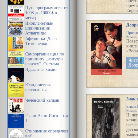
прихо
прест
взять 
прем
Путь программиста: от
воспи
Европ
100$ до 10000$ в
«труд
киноа
месяц
Мари
Инопланетные
Чита
Допр
Алекс
цивилизации
жду
Хмели
Атлантиды
Прилеп
киноп
Роман, 
Аферистка. Дело
«Мале
Повес
Тимошенко
Вера»
книги
фильм
«Вось
Самоорганизация по
1988 г
принципу „изнутри
главн
Чита
наружу“. Система
— Нат
Допр
эффективной
Идеальная химия
Негод
организации
Сокол
пространства,
Назар
предметной среды,
траги
Юридическая
информации и
любв
психология
времени
прекр
Знак 
молод
Чеченский капкан
на фо
Быков 
Роман, 
Чита
Ці лё
Грани Агни Йоги. Том
горо
казац
1
темн
пасьля
(сбо
дзесяц
Отношение определяет
змовы
всё!