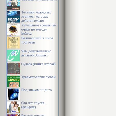
Техники холодных
звонков, которые
действительно
работают
Улучшение зрения без
очков по методу
Бейтса
Величайший в мире
торговец
Чем действительно
является Amway?
Судьба (книга вторая)
Травматология любви
Под знаком индиго
Сто лет спустя…
(фанфик)
Рассвет страсти