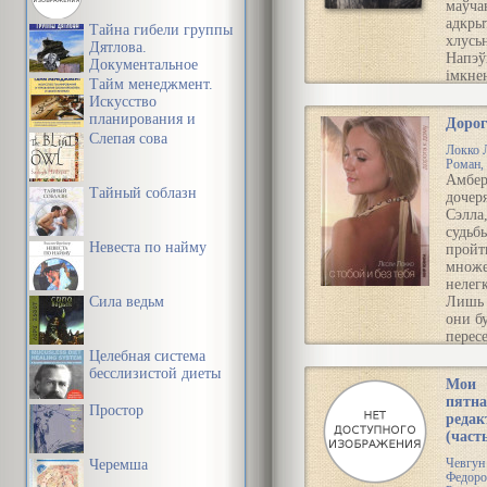
маўча
адкры
Тайна гибели группы
хлусь
Дятлова.
Напэў
Документальное
імкне
расследование
Тайм менеджмент.
праўды
Искусство
выкры
планирования и
Дорог
прывял
управления своим
Слепая сова
што В
Локко 
временем и своей
Быкаў
Роман, 
жизнью
пайшо
Амбер
Тайный соблазн
цячэнь
дочер
высту
Сэлла
насуп
судьб
Невеста по найму
хлусьн
пройт
пра л
множе
белар
нелегк
Сила ведьм
ў час 
Лишь 
Савец
они б
падав
пересе
непах
на ож
Целебная система
перек
бесслизистой диеты
Мои
Чита
опасн
пятна
бяды
повор
Простор
редак
девуш
(часть
трудн
друг д
Черемша
Чевгун
Тольк
Федоро