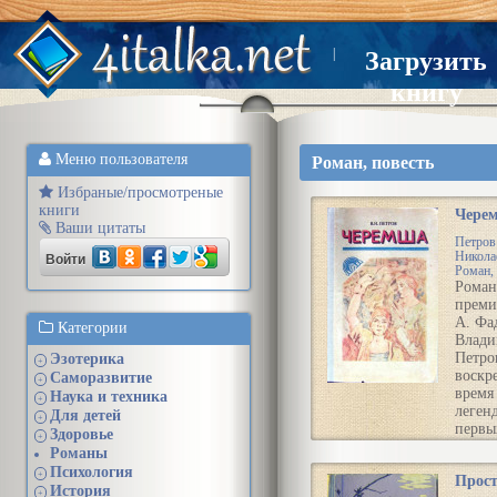
|
Загрузить
книгу
Меню пользователя
Роман, повесть
Избраные/просмотреные
книги
Чере
Ваши цитаты
Петров
Войти
Никола
Роман, 
Роман
преми
А. Фа
Категории
Влади
Петро
Эзотерика
+
воскр
Саморазвитие
+
время
Наука и техника
+
леген
Для детей
+
первы
Здоровье
+
пятил
Романы
когда 
Психология
+
Прос
лише
История
+