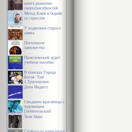
книга развития
сверхспособностей
сознания
Метод Ключ в борьбе
со стрессом
У подножия старого
замка
Поспешное
замужество
Практический аудит:
учебное пособие
В поисках Города
Богов. Том
1.Трагическое
послание древних.
Дети Индиго
Свидание красавицы с
чудовищем
[любительский
перевод]
Знак бяды
Свобода от известного