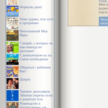
течен
Роман, 
Мои п
време
Формулы денег
редак
выйду
(часть
путь,
их к 
Опыт дурака, или путь
Чита
семье,
к прозрению
пятн
реда
Чита
(част
Непознанный Мир
Доро
Веры
дому
7 вещей, о которых он
вам никогда не
расскажет
С компьютером на ты.
Самое необходимое
Общаться с ребенком.
Как?
Допрос
Тренинг динозавров.
Забытые секреты силы
и развития тела.
Руководство к
просветлению для