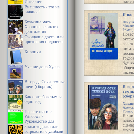
Интернет
нас с
небол
Внешность - это не
город
главное!
Я вас
на др
Шелк
Кузькина мать.
Шмушк
пути.
Михаи
Хроника великого
участ
Роман, 
десятилетия
Повес
разны
Ожидание друга, или
русск
персо
признания подростка
совет
истор
писат
слыши
Кирпичи
посвя
и Меф
трудо
юрист
будня
алког
Учение дона Хуана
общео
интел
школы
отец 
герои
русск
В городе Сочи темные
молод
ночи (сборник)
В гор
учите
Чита
темны
Галин
Желе
(сбор
энтуз
Как стать богатым за
доро
педаг
один год
Хмели
дела, 
Алекса
энерг
Первые шаги с
Роман, 
роман
В кни
Windows 7.
В сил
извес
Руководство для
обсто
сцена
начинающих
Знаки зодиака или
девуш
лауреа
астрология с улыбкой