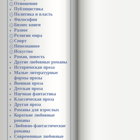
Отношения
+
Публицистика
Политика и власть
+
Философия
Бизнес книги
+
Разное
Религии мира
+
Спорт
+
Непознанное
+
Искуство
+
Роман, повесть
Другие любовные романы
Историческая проза
Малые литературные
формы прозы
Военная проза
Детская проза
Научная фантастика
Классическая проза
Другая проза
Романы для взрослых
Короткие любовные
романы
Любовно-фантастические
романы
Современные любовные