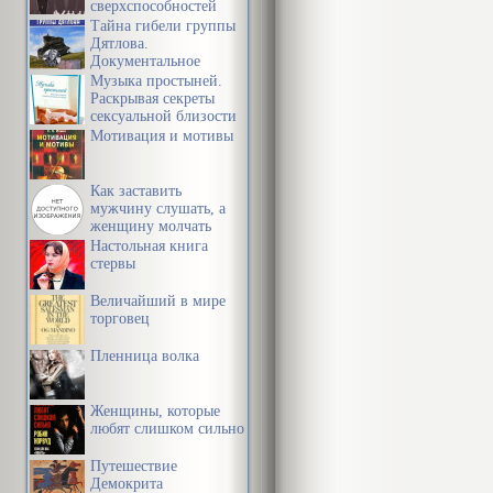
сверхспособностей
сознания
Тайна гибели группы
Дятлова.
Документальное
расследование
Музыка простыней.
Раскрывая секреты
сексуальной близости
в браке
Мотивация и мотивы
Как заставить
мужчину слушать, а
женщину молчать
Настольная книга
стервы
Величайший в мире
торговец
Пленница волка
Женщины, которые
любят слишком сильно
Путешествие
Демокрита