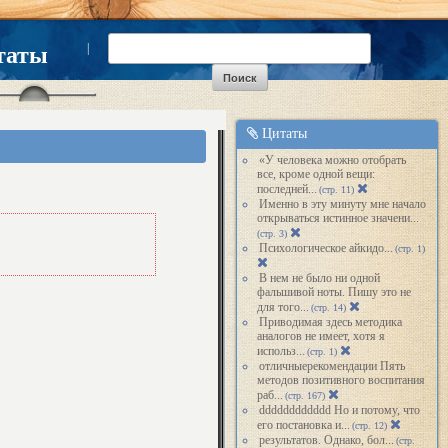
|
таты
Цитаты
«У человека можно отобрать
все, кроме одной вещи:
последней...
(стр. 11)
Именно в эту минуту мне начало
открываться истинное значени...
(стр. 3)
Психологическое айкидо...
(стр. 1)
В нем не было ни одной
фальшивой ноты. Пишу это не
для того...
(стр. 14)
Приводимая здесь методика
аналогов не имеет, хотя я
использ...
(стр. 1)
отличныерекомендации Пять
методов позитивного воспитания
раб...
(стр. 167)
dddddddddddd Но и потому, что
его постановка и...
(стр. 12)
результатов. Однако, бол...
(стр.