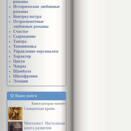
романы
Исторические любовные
романы
Контркультура
Остросюжетные
любовные романы
Счастье
Сыроедение
Тантра
Топонимика
Управление персоналом
Характер
Цигун
Чакры
Шамбала
Шизофрения
Эмоции
Ваши книги
Книги которые читаете
Священная кровь
Менталист. Настольная
книга развития