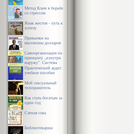
Метод Ключ в борьбе
со стрессом
Язык жестов - путь к
успеху
Привычки на
миллионы долларов
Самоорганизация по
принципу „изнутри
наружу“. Система
эффективной
Практический аудит:
организации
учебное пособие
пространства,
предметной среды,
Мой сексуальный
информации и
телохранитель
времени
Как стать богатым за
один год
Слепая сова
Библиотекарша