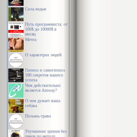
Сила ведьм
Путь программиста: от
100$ до 10000$ в
месяц
Мечта
О характерах людей
Гипноз и самогипноз.
100 секретов вашего
успеха
Чем действительно
является Amway?
О чем думает ваша
собака
Полынь-трава
Улучшение зрения без
очков по методу