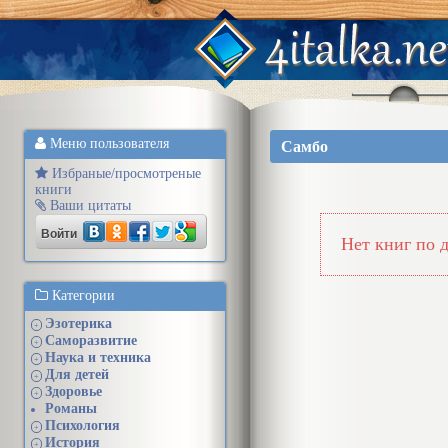
Меню пользователя
Самбо
Избраные/просмотреные
книги
Ваши цитаты
Войти
Нет книг по 
Категории
Эзотерика
+
Саморазвитие
+
Наука и техника
+
Для детей
+
Здоровье
+
Романы
Психология
+
История
+