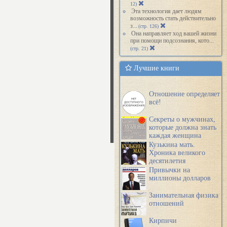
12)
Эта технология дает людям
возможность стать действительно
з...
(стр. 126)
Она направляет ход вашей жизни
при помощи подсознания, кото...
(стр. 21)
Лучшие книги
Отношение определяет
всё!
Секреты о мужчинах,
которые должна знать
каждая женщина
Кузькина мать.
Хроника великого
десятилетия
Привычки на
миллионы долларов
Занимательная физика
отношений
Кирпичи