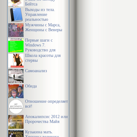
Бейтса
Выходы из тела.
Управление
реальностью
Мужчины с Марса,
Женщины с Венеры
Первые шаги с
Windows 7.
Руководство для
начинающих
Школа красоты для
стервы
Самоанализ
Обида
Отношение определяет
всё!
Апокалипсис 2012 или
Пророчества Майя
Кузькина мать.
Хроника великого